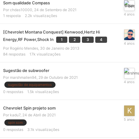
Som qualidade Compass
Por
chdas10000
,
24 de Setembro de 2021
1
resposta
2.2k
visualizações
[Chevrolet Montana Conquest] Kenwood,Hertz Hi
Energy,RF Power,Shock In
1
2
3
4
Por
Rogério Mendes
,
30 de Janeiro de 2013
84
respostas
17k
visualizações
Sugestão de subwoofer
Por
marshmalien94
,
29 de Outubro de 2021
sugestão de equipamentos
0
respostas
1.5k
visualizações
Chevrolet Spin projeto som
Por
kadu7
,
24 de Abril de 2021
spin som
0
respostas
3.1k
visualizações