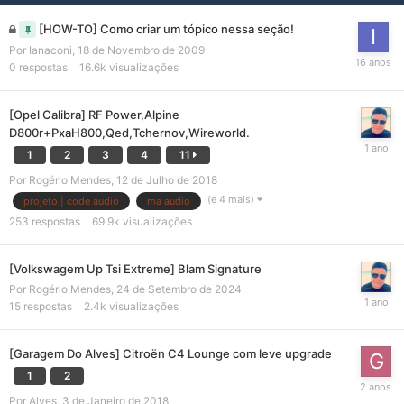
[HOW-TO] Como criar um tópico nessa seção!
Por
Ianaconi
,
18 de Novembro de 2009
0
respostas
16.6k
visualizações
[Opel Calibra] RF Power,Alpine
D800r+PxaH800,Qed,Tchernov,Wireworld.
1
2
3
4
11
Por
Rogério Mendes
,
12 de Julho de 2018
(e 4 mais)
projeto | code audio
ma audio
253
respostas
69.9k
visualizações
[Volkswagem Up Tsi Extreme] Blam Signature
Por
Rogério Mendes
,
24 de Setembro de 2024
15
respostas
2.4k
visualizações
[Garagem Do Alves] Citroën C4 Lounge com leve upgrade
1
2
Por
Alves
,
3 de Janeiro de 2018