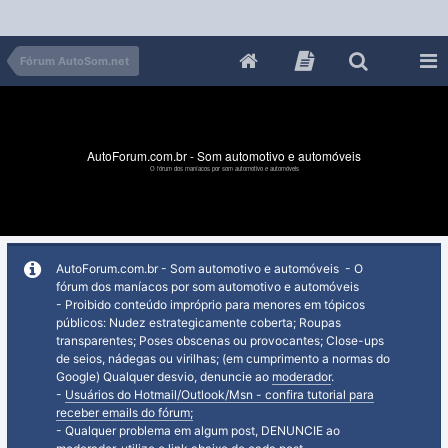
Fórum AutoSom.net
AutoForum.com.br - Som automotivo e automóveis
O fórum dos maníacos por som automotivo e automóveis
AutoForum.com.br - Som automotivo e automóveis - O
fórum dos maníacos por som automotivo e automóveis
- Proibido conteúdo impróprio para menores em tópicos
públicos: Nudez estrategicamente coberta; Roupas
transparentes; Poses obscenas ou provocantes; Close-ups
de seios, nádegas ou virilhas; (em cumprimento a normas do
Google) Qualquer desvio, denuncie ao
moderador
.
-
Usuários do Hotmail/Outlook/Msn - confira tutorial para
receber emails do fórum;
- Qualquer problema em algum post, DENUNCIE ao