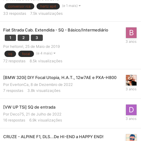
(e 1 mais)
conversor rca
hertz ep4
33
respostas
7.5k
visualizações
Fiat Strada Cab. Extendida - SQ - Básico/Intermediário
1
2
3
Por
heltonri
,
25 de Maio de 2019
(e 4 mais)
sq
focal
72
respostas
8.5k
visualizações
[BMW 320i] DIY Focal Utopia, H.A.T., 12w7AE e PXA-H800
Por
EvertonCa
,
8 de Dezembro de 2022
7
respostas
3.8k
visualizações
[VW UP TSi] SQ de entrada
Por
Deco75
,
21 de Julho de 2022
16
respostas
6.9k
visualizações
CRUZE - ALPINE F1, DLS...De HI-END a HAPPY END!