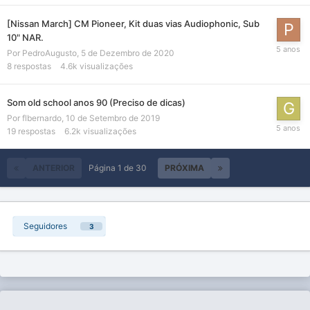
[Nissan March] CM Pioneer, Kit duas vias Audiophonic, Sub
10" NAR.
Por
PedroAugusto
,
5 de Dezembro de 2020
8
respostas
4.6k
visualizações
Som old school anos 90 (Preciso de dicas)
Por
flbernardo
,
10 de Setembro de 2019
19
respostas
6.2k
visualizações
ANTERIOR
Página 1 de 30
PRÓXIMA
Seguidores
3