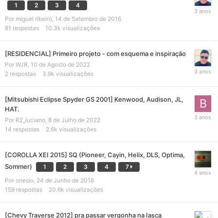
1
2
3
4
Por
miguel ribeiro
,
14 de Setembro de 2016
81
respostas
10.3k
visualizações
[RESIDENCIAL] Primeiro projeto - com esquema e inspiração
Por
WJR
,
10 de Agosto de 2022
2
respostas
3.9k
visualizações
[Mitsubishi Eclipse Spyder GS 2001] Kenwood, Audison, JL,
HAT.
Por
R2_luciano
,
8 de Julho de 2022
14
respostas
2.6k
visualizações
[COROLLA XEI 2015] SQ (Pioneer, Cayin, Helix, DLS, Optima,
Sommer)
1
2
3
4
7
Por
onesio
,
24 de Junho de 2018
159
respostas
20.6k
visualizações
[Chevy Traverse 2012] pra passar vergonha na Iasca