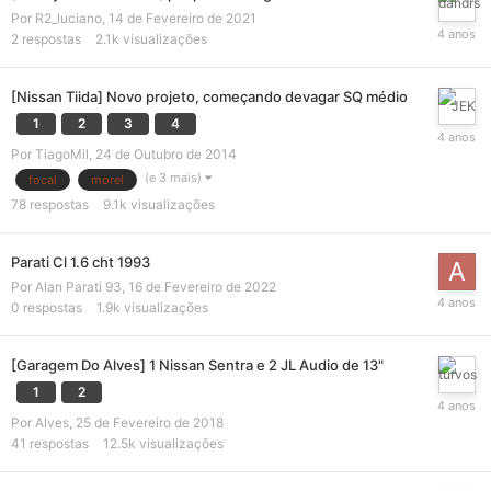
Por
R2_luciano
,
14 de Fevereiro de 2021
2
respostas
2.1k
visualizações
[Nissan Tiida] Novo projeto, começando devagar SQ médio
1
2
3
4
Por
TiagoMil
,
24 de Outubro de 2014
(e 3 mais)
focal
morel
78
respostas
9.1k
visualizações
Parati Cl 1.6 cht 1993
Por
Alan Parati 93
,
16 de Fevereiro de 2022
0
respostas
1.9k
visualizações
[Garagem Do Alves] 1 Nissan Sentra e 2 JL Audio de 13"
1
2
Por
Alves
,
25 de Fevereiro de 2018
41
respostas
12.5k
visualizações