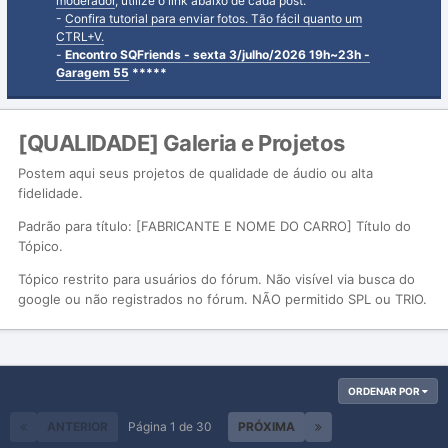
moderador
, utilize o link abaixo de cada post.
-
Confira tutorial para enviar fotos. Tão fácil quanto um
CTRL+V.
-
Encontro SQFriends - sexta 3/julho/2026 19h~23h -
Garagem 55
*****
[QUALIDADE] Galeria e Projetos
Postem aqui seus projetos de qualidade de áudio ou alta
fidelidade.
Padrão para título: [FABRICANTE E NOME DO CARRO] Título do
Tópico.
Tópico restrito para usuários do fórum. Não visível via busca do
google ou não registrados no fórum. NÃO permitido SPL ou TRIO.
ORDENAR POR
ANTERIOR
Página 1 de 30
PRÓXIMA