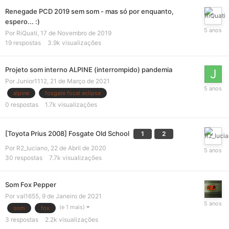
Renegade PCD 2019 sem som - mas só por enquanto,
espero... :)
Por
RiQuati
,
17 de Novembro de 2019
19
respostas
3.9k
visualizações
Projeto som interno ALPINE (interrompido) pandemia
Por
Junior1112
,
21 de Março de 2021
alpine
fosgate focal eclipse
0
respostas
1.7k
visualizações
[Toyota Prius 2008] Fosgate Old School
1
2
Por
R2_luciano
,
22 de Abril de 2020
30
respostas
7.7k
visualizações
Som Fox Pepper
Por
val1655
,
9 de Janeiro de 2021
(e 1 mais)
som
fox
3
respostas
2.2k
visualizações