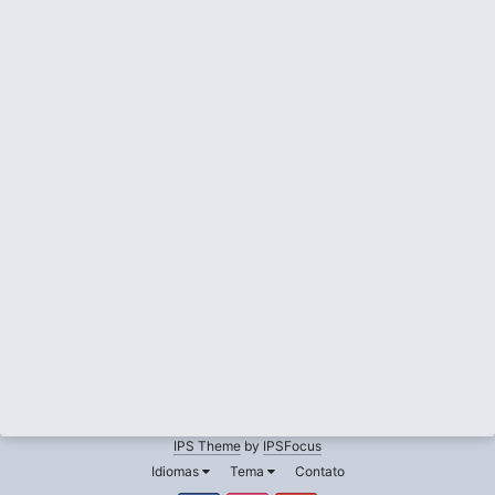
IPS Theme
by
IPSFocus
Idiomas
Tema
Contato