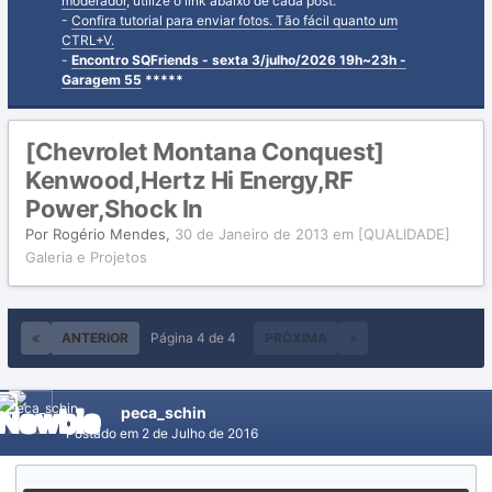
moderador
, utilize o link abaixo de cada post.
-
Confira tutorial para enviar fotos. Tão fácil quanto um
CTRL+V.
-
Encontro SQFriends - sexta 3/julho/2026 19h~23h -
Garagem 55
*****
[Chevrolet Montana Conquest]
Kenwood,Hertz Hi Energy,RF
Power,Shock In
Por
Rogério Mendes
,
30 de Janeiro de 2013
em
[QUALIDADE]
Galeria e Projetos
ANTERIOR
Página 4 de 4
PRÓXIMA
peca_schin
Postado em
2 de Julho de 2016