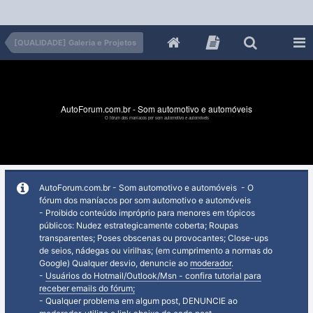
[QUALIDADE] Galeria e Projetos
AutoForum.com.br - Som automotivo e automóveis
O fórum dos maníacos por som automotivo e automóveis
AutoForum.com.br - Som automotivo e automóveis - O
fórum dos maníacos por som automotivo e automóveis
- Proibido conteúdo impróprio para menores em tópicos
públicos: Nudez estrategicamente coberta; Roupas
transparentes; Poses obscenas ou provocantes; Close-ups
de seios, nádegas ou virilhas; (em cumprimento a normas do
Google) Qualquer desvio, denuncie ao
moderador
.
-
Usuários do Hotmail/Outlook/Msn - confira tutorial para
receber emails do fórum;
- Qualquer problema em algum post, DENUNCIE ao