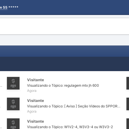
em 55
*****
Visitante
 o Tópico: Indeciso Qual caixa usar ? PIONEER 309
Visualizando o Tópico: regulagem mtx jh 600
Agora
Visitante
er caixas. =)
Visualizando o Tópico: [ Aviso ] Seção Vídeos do SPPORTCARBR
Agora
Visitante
o para estar entre os melhores do mundo começa aqui. Diretamente de Singapura, Terence Nah, Diretor da EM...
Visualizando o Tópico: W1V2-4, W3V3-4 ou W3V3-2