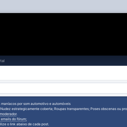
tal
s maníacos por som automotivo e automóveis
: Nudez estrategicamente coberta; Roupas transparentes; Poses obscenas ou prov
moderador
.
 emails do fórum;
tilize o link abaixo de cada post.