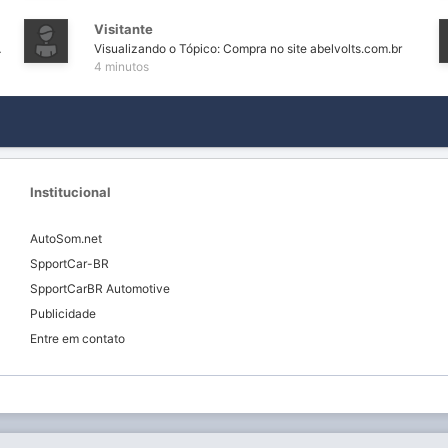
Visitante
archas) 1200km
Visualizando o Tópico: Compra no site abelvolts.com.br
4 minutos
Institucional
AutoSom.net
SpportCar-BR
SpportCarBR Automotive
Publicidade
Entre em contato