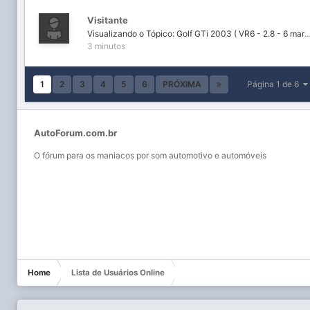
Visitante
Visualizando o Tópico: Golf GTi 2003 ( VR6 - 2.8 - 6 m
3 minutos
1
2
3
4
5
6
PRÓXIMA
Página 1 de 6
AutoForum.com.br
O fórum para os maniacos por som automotivo e automóveis
Home
Lista de Usuários Online