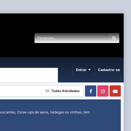
Entrar
Cadastre-se
Facebook
Instagram
Yout
Todas Atividades
ocantes; Close-ups de seios, nádegas ou virilhas; (em