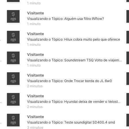
1 minuto
Visitante
Visualizando o Tópico: Alguém usa filtro INflow?
1 minuto
Visitante
2 kicker CVR 12 2+2??
Visualizando o Tópico: Hilux cobra muito pelo que oferece
1 minuto
Visitante
elta 2003 2p (kit 2 vias e adaptações)
Visualizando o Tópico: Soundstream TSQ Volto de viajem + forte :O
1 minuto
Visitante
Visualizando o Tópico: Onde Trocar borda do JL 6w0
2 minutos
Visitante
em da um GRAU neste som? SUB ou WOOFER? e que modulo?
Visualizando o Tópico: Hyundai deixa de vender o Veloster no Reino Unido
2 minutos
Visitante
 Fiat Pulse Hybrid não funcionar como um híbrido
Visualizando o Tópico: Teste soundigital SD400.4 smd
3 minutos