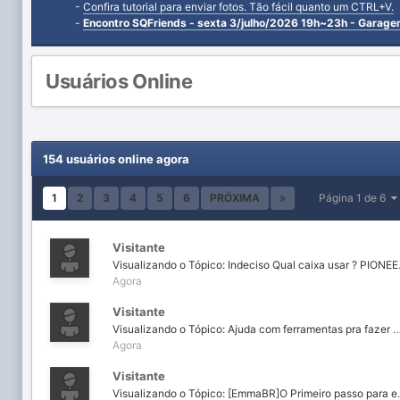
-
Confira tutorial para enviar fotos. Tão fácil quanto um CTRL+V.
-
Encontro SQFriends - sexta 3/julho/2026 19h~23h - Garag
Usuários Online
154 usuários online agora
1
2
3
4
5
6
PRÓXIMA
Página 1 de 6
Visitante
Visualizando
Agora
Visitante
Visualizando o Tópico: Ajuda com ferramentas pra faz
Agora
Visitante
Visualizando o Tópico: [EmmaBR]O Primeiro pass