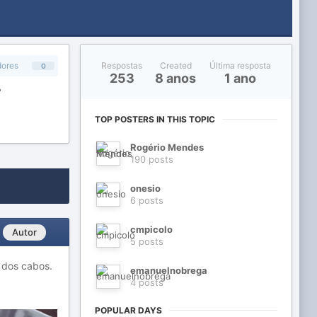
Respostas
Created
Última resposta
dores
0
253
8 anos
1 ano
.
TOP POSTERS IN THIS TOPIC
Rogério Mendes
190 posts
onesio
6 posts
cmpicolo
Autor
5 posts
 dos cabos.
emanuelnobrega
4 posts
POPULAR DAYS