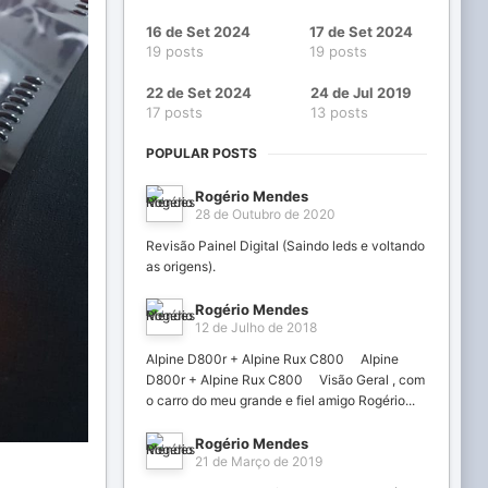
16 de Set 2024
17 de Set 2024
19 posts
19 posts
22 de Set 2024
24 de Jul 2019
17 posts
13 posts
POPULAR POSTS
Rogério Mendes
28 de Outubro de 2020
Revisão Painel Digital (Saindo leds e voltando
as origens).
Rogério Mendes
12 de Julho de 2018
Alpine D800r + Alpine Rux C800 Alpine
D800r + Alpine Rux C800 Visão Geral , com
o carro do meu grande e fiel amigo Rogério...
Rogério Mendes
21 de Março de 2019