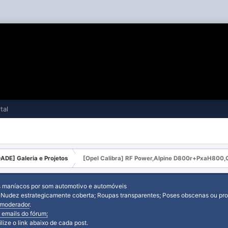
tal
ADE] Galeria e Projetos
[Opel Calibra] RF Power,Alpine D800r+PxaH800,
s maníacos por som automotivo e automóveis
: Nudez estrategicamente coberta; Roupas transparentes; Poses obscenas ou prov
moderador
.
 emails do fórum;
tilize o link abaixo de cada post.