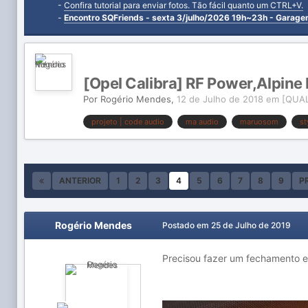
-
Confira tutorial para enviar fotos. Tão fácil quanto um CTRL+V.
-
Encontro SQFriends - sexta 3/julho/2026 19h~23h - Garag
[Opel Calibra] RF Power,Alpi
Por
Rogério Mendes
,
12 de Julho de 2018
em
[QUAL
projeto | code audio
ma audio
maruosom
st
ANTERIOR
1
2
3
4
5
6
7
8
9
P
Rogério Mendes
Postado em
25 de Julho de 2019
Precisou fazer um fechamento e