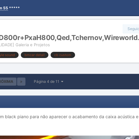
em 55
*****
Segui
ne D800r+PxaH800,Qed,Tchernov,Wireworld
IDADE] Galeria e Projetos
yle sound
bmcar detail
cb custom
RÓXIMA
Página 4 de 11
m black piano para não aparecer o acabamento da caixa acústica e