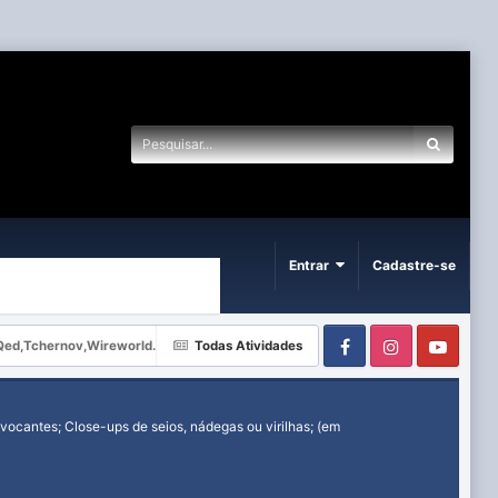
Entrar
Cadastre-se
Facebook
Instagram
Yout
Qed,Tchernov,Wireworld.
Todas Atividades
ocantes; Close-ups de seios, nádegas ou virilhas; (em