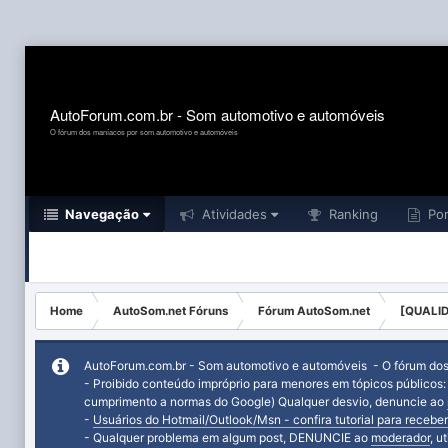
AutoForum.com.br - Som automotivo e automóveis
O fórum dos maníacos por som automotivo e automóveis
Navegação
Atividades
Ranking
Por
Home
AutoSom.net Fóruns
Fórum AutoSom.net
[QUALID
AutoForum.com.br - Som automotivo e automóveis - O fórum do
- Proibido conteúdo impróprio para menores em tópicos públicos
cumprimento a normas do Google) Qualquer desvio, denuncie ao
-
Usuários do Hotmail/Outlook/Msn - confira tutorial para receber
- Qualquer problema em algum post, DENUNCIE ao
moderador
, u