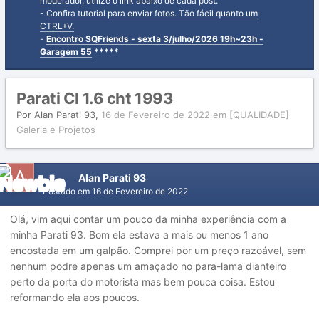
moderador
, utilize o link abaixo de cada post.
-
Confira tutorial para enviar fotos. Tão fácil quanto um
CTRL+V.
-
Encontro SQFriends - sexta 3/julho/2026 19h~23h -
Garagem 55
*****
Parati Cl 1.6 cht 1993
Por
Alan Parati 93
,
16 de Fevereiro de 2022
em
[QUALIDADE]
Galeria e Projetos
Alan Parati 93
Postado em
16 de Fevereiro de 2022
Olá, vim aqui contar um pouco da minha experiência com a
minha Parati 93. Bom ela estava a mais ou menos 1 ano
encostada em um galpão. Comprei por um preço razoável, sem
nenhum podre apenas um amaçado no para-lama dianteiro
perto da porta do motorista mas bem pouca coisa. Estou
reformando ela aos poucos.