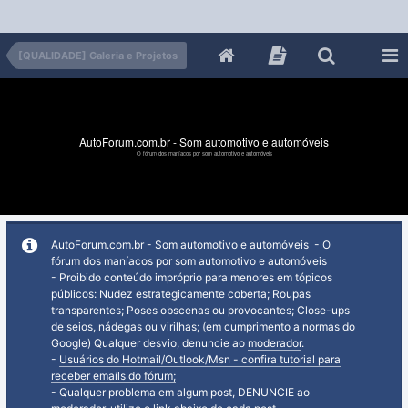
[QUALIDADE] Galeria e Projetos
AutoForum.com.br - Som automotivo e automóveis
O fórum dos maníacos por som automotivo e automóveis
AutoForum.com.br - Som automotivo e automóveis - O
fórum dos maníacos por som automotivo e automóveis
- Proibido conteúdo impróprio para menores em tópicos
públicos: Nudez estrategicamente coberta; Roupas
transparentes; Poses obscenas ou provocantes; Close-ups
de seios, nádegas ou virilhas; (em cumprimento a normas do
Google) Qualquer desvio, denuncie ao
moderador
.
-
Usuários do Hotmail/Outlook/Msn - confira tutorial para
receber emails do fórum;
- Qualquer problema em algum post, DENUNCIE ao