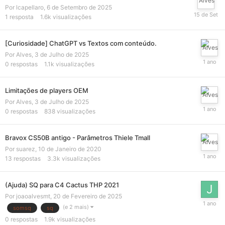
Por
lcapellaro
,
6 de Setembro de 2025
1
resposta
1.6k
visualizações
[Curiosidade] ChatGPT vs Textos com conteúdo.
Por
Alves
,
3 de Julho de 2025
0
respostas
1.1k
visualizações
Limitações de players OEM
Por
Alves
,
3 de Julho de 2025
0
respostas
838
visualizações
Bravox CS50B antigo - Parâmetros Thiele Tmall
Por
suarez
,
10 de Janeiro de 2020
13
respostas
3.3k
visualizações
(Ajuda) SQ para C4 Cactus THP 2021
Por
joaoalvesmt
,
20 de Fevereiro de 2025
(e 2 mais)
somsq
sq
0
respostas
1.9k
visualizações