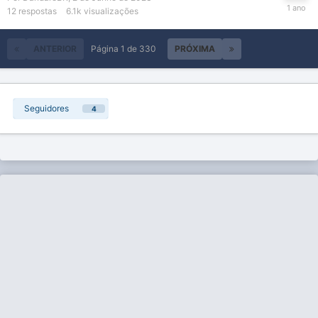
12
respostas
6.1k
visualizações
ANTERIOR
Página 1 de 330
PRÓXIMA
Seguidores
4