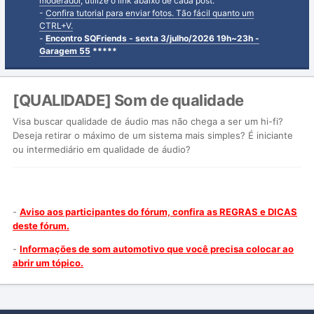
moderador
, utilize o link abaixo de cada post.
-
Confira tutorial para enviar fotos. Tão fácil quanto um
CTRL+V.
-
Encontro SQFriends - sexta 3/julho/2026 19h~23h -
Garagem 55
*****
[QUALIDADE] Som de qualidade
Visa buscar qualidade de áudio mas não chega a ser um hi-fi?
Deseja retirar o máximo de um sistema mais simples? É iniciante
ou intermediário em qualidade de áudio?
-
Aviso aos participantes do fórum, confira as REGRAS e DICAS
deste fórum.
-
Informações de som automotivo que você precisa colocar ao
abrir um tópico.