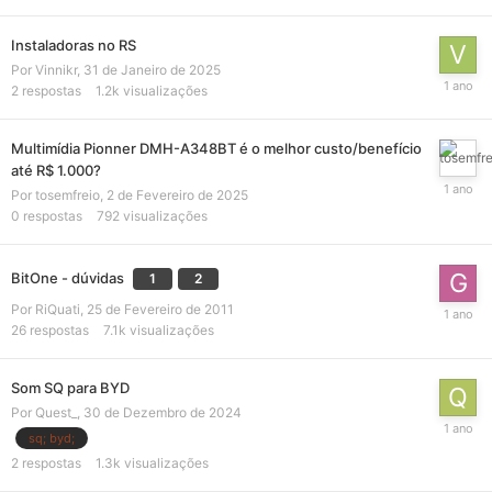
Instaladoras no RS
Por
Vinnikr
,
31 de Janeiro de 2025
2
respostas
1.2k
visualizações
Multimídia Pionner DMH-A348BT é o melhor custo/benefício
até R$ 1.000?
Por
tosemfreio
,
2 de Fevereiro de 2025
0
respostas
792
visualizações
BitOne - dúvidas
1
2
Por
RiQuati
,
25 de Fevereiro de 2011
26
respostas
7.1k
visualizações
Som SQ para BYD
Por
Quest_
,
30 de Dezembro de 2024
sq; byd;
2
respostas
1.3k
visualizações