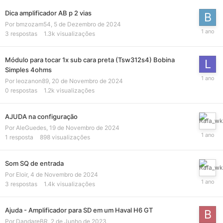
Dica amplificador AB p 2 vias
Por
bmzozam54
,
5 de Dezembro de 2024
3
respostas
1.3k
visualizações
Módulo para tocar 1x sub cara preta (Tsw312s4) Bobina
Simples 4ohms
Por
leozanon89
,
20 de Novembro de 2024
0
respostas
1.2k
visualizações
AJUDA na configuração
Por
AleGuedes
,
19 de Novembro de 2024
1
resposta
898
visualizações
Som SQ de entrada
Por
Eloir
,
4 de Novembro de 2024
3
respostas
1.4k
visualizações
Ajuda - Amplificador para SD em um Haval H6 GT
Por
DandareBR
,
2 de Junho de 2023