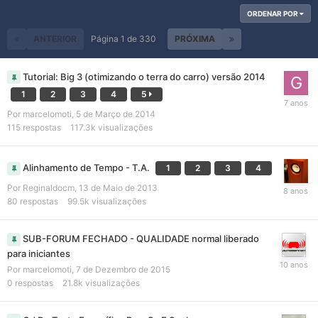
ORDENAR POR
ANTERIOR
Página 1 de 330
PRÓXIMA
Tutorial: Big 3 (otimizando o terra do carro) versão 2014
1
2
3
4
5
Por
marcelomoti
,
5 de Março de 2014
115
respostas
117.3k
visualizações
Alinhamento de Tempo - T.A.
1
2
3
4
Por
Reginaldocm
,
13 de Maio de 2013
80
respostas
99.5k
visualizações
SUB-FORUM FECHADO - QUALIDADE normal liberado
para iniciantes
Por
marcelomoti
,
7 de Dezembro de 2015
0
respostas
21.8k
visualizações