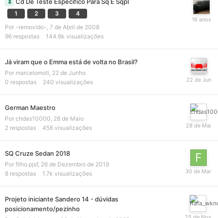
Cd De Teste Específico Para Sq E Sqpl
1
2
3
4
Por
-removido-
,
7 de Abril de 2008
96
respostas
144.6k
visualizações
Já viram que o Emma está de volta no Brasil?
Por
marcelomoti
,
22 de Junho
0
respostas
240
visualizações
German Maestro
Por
chdas10000
,
28 de Maio
2
respostas
456
visualizações
SQ Cruze Sedan 2018
Por
filho.pjsf
,
26 de Dezembro de 2019
8
respostas
1.7k
visualizações
Projeto iniciante Sandero 14 - dúvidas
posicionamento/pezinho