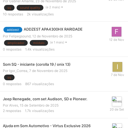
Por
Gabriel Amante
,
23 de Novembro de 2025
(e 2 mais)
sq
sound quality
10
respostas
2k
visualizações
ADDZEST APA4300HX RARIDADE
addzest
Por
Felipegsound
,
12 de Novembro de 2025
(e 1 mais)
amplicador
módulo
0
respostas
1.4k
visualizações
Som SQ - iniciante (corolla 19 / onix 13)
Por
Igor_Correa
,
7 de Novembro de 2025
sq
0
respostas
867
visualizações
Jeep Renegade, com set Audison, SD e Pioneer.
Por
Alves
,
15 de Setembro de 2025
2
respostas
1.7k
visualizações
Ajuda em Som Automotivo - Virtus Exclusive 2026