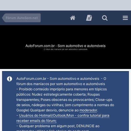
Fórum AutoSom.net
AutoForum.com.br - Som automotivo e automóveis
O fórum dos maníacos por som automotivo e automóveis
AutoForum.com.br - Som automotivo e automóveis - O
fórum dos maníacos por som automotivo e automóveis
- Proibido conteúdo impróprio para menores em tópicos
públicos: Nudez estrategicamente coberta; Roupas
transparentes; Poses obscenas ou provocantes; Close-ups
de seios, nádegas ou virilhas; (em cumprimento a normas do
Google) Qualquer desvio, denuncie ao
moderador
.
-
Usuários do Hotmail/Outlook/Msn - confira tutorial para
receber emails do fórum;
- Qualquer problema em algum post, DENUNCIE ao