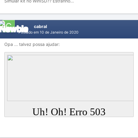
Simular kit no WinISD?? Estranho...
cabral
Postado em
10 de Janeiro de 2020
Opa ... talvez possa ajudar: