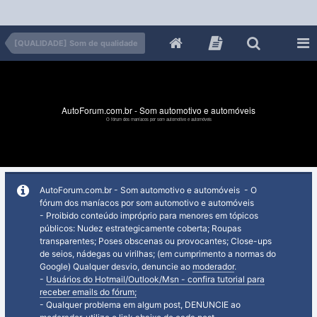
[QUALIDADE] Som de qualidade
AutoForum.com.br - Som automotivo e automóveis
O fórum dos maníacos por som automotivo e automóveis
AutoForum.com.br - Som automotivo e automóveis - O
fórum dos maníacos por som automotivo e automóveis
- Proibido conteúdo impróprio para menores em tópicos
públicos: Nudez estrategicamente coberta; Roupas
transparentes; Poses obscenas ou provocantes; Close-ups
de seios, nádegas ou virilhas; (em cumprimento a normas do
Google) Qualquer desvio, denuncie ao
moderador
.
-
Usuários do Hotmail/Outlook/Msn - confira tutorial para
receber emails do fórum;
- Qualquer problema em algum post, DENUNCIE ao