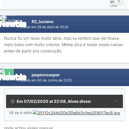
1
R2_luciano
Postado em
29 de Abril de 2020
Nunca fiz um teste muito s
é
rio, mas eu lembro que ele ficava
meio bobo com muito volume. Minha dica
é
testar essas caixas
antes de partir pra construção.
jaspioncasper
Postado em
30 de Junho de 2025
Em 07/02/2020 at 22:08,
Alves
disse:
Vê se é este:
onde achou esses manual