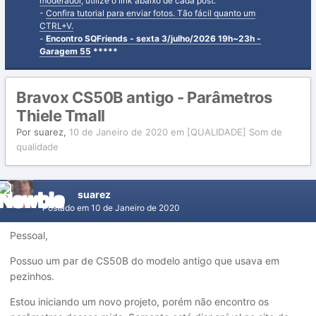
moderador
, utilize o link abaixo de cada post.
-
Confira tutorial para enviar fotos. Tão fácil quanto um
CTRL+V.
-
Encontro SQFriends - sexta 3/julho/2026 19h~23h -
Garagem 55
*****
Bravox CS50B antigo - Parâmetros
Thiele Tmall
Por
suarez
,
10 de Janeiro de 2020
em
[QUALIDADE] Som de
qualidade
suarez
Postado em
10 de Janeiro de 2020
Pessoal,
Possuo um par de CS50B do modelo antigo que usava em
pezinhos.
Estou iniciando um novo projeto, porém não encontro os