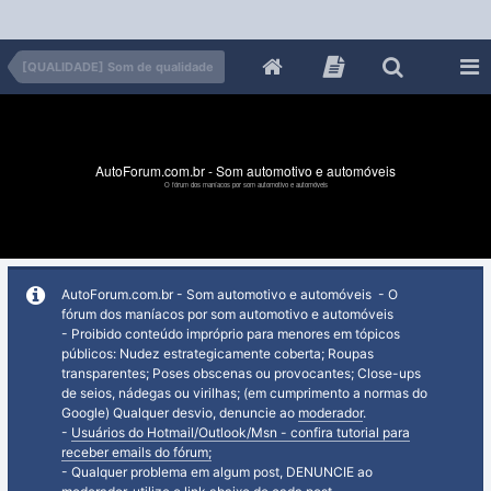
[QUALIDADE] Som de qualidade
AutoForum.com.br - Som automotivo e automóveis
O fórum dos maníacos por som automotivo e automóveis
AutoForum.com.br - Som automotivo e automóveis - O
fórum dos maníacos por som automotivo e automóveis
- Proibido conteúdo impróprio para menores em tópicos
públicos: Nudez estrategicamente coberta; Roupas
transparentes; Poses obscenas ou provocantes; Close-ups
de seios, nádegas ou virilhas; (em cumprimento a normas do
Google) Qualquer desvio, denuncie ao
moderador
.
-
Usuários do Hotmail/Outlook/Msn - confira tutorial para
receber emails do fórum;
- Qualquer problema em algum post, DENUNCIE ao