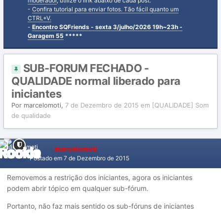
moderador
, utilize o link abaixo de cada post.
-
Confira tutorial para enviar fotos. Tão fácil quanto um
CTRL+V.
-
Encontro SQFriends - sexta 3/julho/2026 19h~23h -
Garagem 55
*****
SUB-FORUM FECHADO -
QUALIDADE normal liberado para
iniciantes
Por
marcelomoti
,
7 de Dezembro de 2015
em
[QUALIDADE] Som
de qualidade
marcelomoti
Postado em
7 de Dezembro de 2015
Removemos a restrição dos iniciantes, agora os iniciantes
podem abrir tópico em qualquer sub-fórum.
Portanto, não faz mais sentido os sub-fóruns de iniciantes