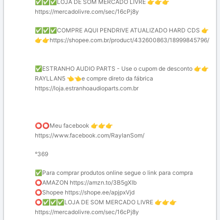
LOJA DE SOM MERCADO LIVRE
✅
✅
✅
👉
👉
👉
https://mercadolivre.com/sec/16cPj8y
COMPRE AQUI PENDRIVE ATUALIZADO HARD CDS
✅
✅
✅
👉
https://shopee.com.br/product/432600863/18999845796/
👉
👉
ESTRANHO AUDIO PARTS - Use o cupom de desconto
✅
👉
👉
RAYLLAN5
e compre direto da fábrica
👈
👈
https://loja.estranhoaudioparts.com.br
Meu facebook
⭕
⭕
👉
👉
👉
https://www.facebook.com/RaylanSom/
°369
Para comprar produtos online segue o link para compra
✅
️AMAZON https://amzn.to/3B5gXlb
⭕
️Shopee https://shope.ee/apjpxVjd
⭕
LOJA DE SOM MERCADO LIVRE
⭕
✅
✅
✅
👉
👉
👉
https://mercadolivre.com/sec/16cPj8y