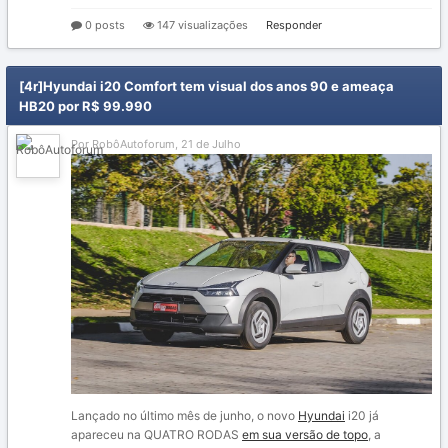
0 posts
147 visualizações
Responder
[4r]Hyundai i20 Comfort tem visual dos anos 90 e ameaça
HB20 por R$ 99.990
Por RobôAutoforum,
21 de Julho
Lançado no último mês de junho, o novo
Hyundai
i20 já
apareceu na QUATRO RODAS
em sua versão de topo
, a