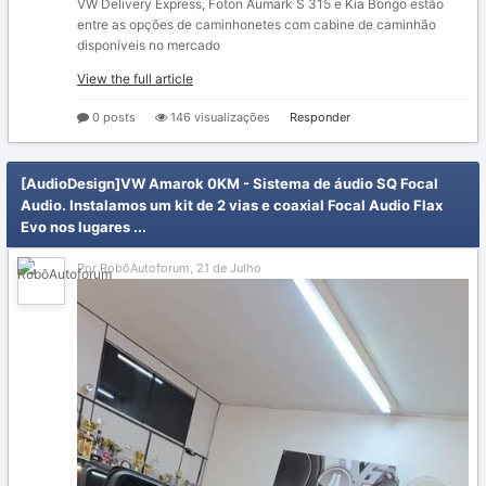
VW Delivery Express, Foton Aumark S 315 e Kia Bongo estão
entre as opções de caminhonetes com cabine de caminhão
disponíveis no mercado
View the full article
0 posts
146 visualizações
Responder
[AudioDesign]VW Amarok 0KM - Sistema de áudio SQ Focal
Audio. Instalamos um kit de 2 vias e coaxial Focal Audio Flax
Evo nos lugares ...
Por RobôAutoforum,
21 de Julho