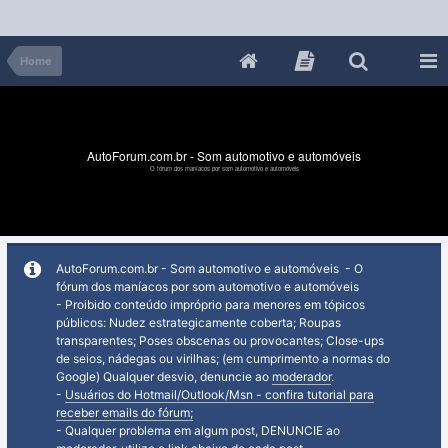
Home
AutoForum.com.br - Som automotivo e automóveis
O fórum dos maníacos por som automotivo e automóveis
AutoForum.com.br - Som automotivo e automóveis - O
fórum dos maníacos por som automotivo e automóveis
- Proibido conteúdo impróprio para menores em tópicos
públicos: Nudez estrategicamente coberta; Roupas
transparentes; Poses obscenas ou provocantes; Close-ups
de seios, nádegas ou virilhas; (em cumprimento a normas do
Google) Qualquer desvio, denuncie ao
moderador
.
-
Usuários do Hotmail/Outlook/Msn - confira tutorial para
receber emails do fórum;
- Qualquer problema em algum post, DENUNCIE ao