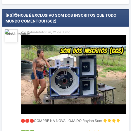
[RS]😍HOJE É EXCLUSIVO SOM DOS INSCRITOS QUE TODO
MUNDO COMENTOU! (662)
Por RobôAutoforum,
21 de Julho
COMPRE NA NOVA LOJA DO Raylan Som
🛑
🛑
🛑
👇
👇
👇
👇