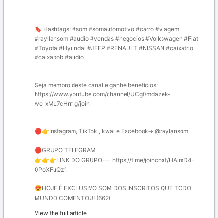
Hashtags: #som #somautomotivo #carro #viagem
🔖
#rayllansom #audio #vendas #negocios #Volkswagen #Fiat
#Toyota #Hyundai #JEEP #RENAULT #NISSAN #caixatrio
#caixabob #audio
Seja membro deste canal e ganhe benefícios:
https://www.youtube.com/channel/UCg0mdazek-
we_xML7cHrr1g/join
Instagram, TikTok , kwai e Facebook→ @raylansom
🔴
👉
GRUPO TELEGRAM
🔴
LINK DO GRUPO--- https://t.me/joinchat/HAimD4-
👉
👉
👉
0PoXFuQz1
HOJE É EXCLUSIVO SOM DOS INSCRITOS QUE TODO
😍
MUNDO COMENTOU! (662)
View the full article