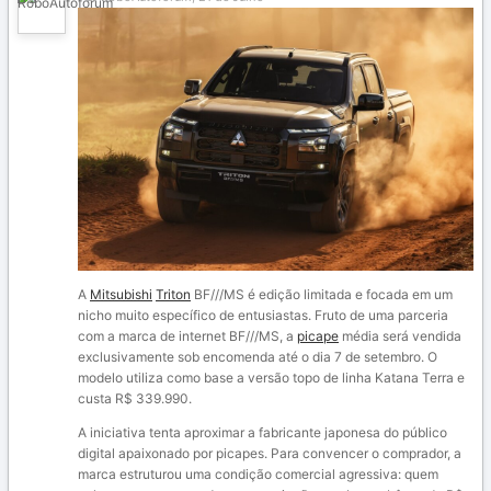
A
Mitsubishi
Triton
BF///MS é edição limitada e focada em um
nicho muito específico de entusiastas. Fruto de uma parceria
com a marca de internet BF///MS, a
picape
média será vendida
exclusivamente sob encomenda até o dia 7 de setembro. O
modelo utiliza como base a versão topo de linha Katana Terra e
custa R$ 339.990.
A iniciativa tenta aproximar a fabricante japonesa do público
digital apaixonado por picapes. Para convencer o comprador, a
marca estruturou uma condição comercial agressiva: quem