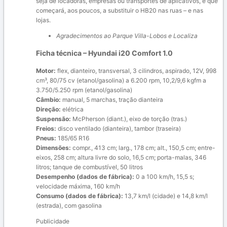
seja de locadoras, empresas ou transportes de aplicativos, e que
começará, aos poucos, a substituir o HB20 nas ruas – e nas
lojas.
Agradecimentos ao Parque Villa-Lobos e Localiza
Ficha técnica – Hyundai i20 Comfort 1.0
Motor:
flex, dianteiro, transversal, 3 cilindros, aspirado, 12V, 998
cm³, 80/75 cv (etanol/gasolina) a 6.200 rpm, 10,2/9,6 kgfm a
3.750/5.250 rpm (etanol/gasolina)
Câmbio:
manual, 5 marchas, tração dianteira
Direção:
elétrica
Suspensão:
McPherson (diant.), eixo de torção (tras.)
Freios:
disco ventilado (dianteira), tambor (traseira)
Pneus:
185/65 R16
Dimensões:
compr., 413 cm; larg., 178 cm; alt., 150,5 cm; entre-
eixos, 258 cm; altura livre do solo, 16,5 cm; porta-malas, 346
litros; tanque de combustível, 50 litros
Desempenho (dados de fábrica):
0 a 100 km/h, 15,5 s;
velocidade máxima, 160 km/h
Consumo (dados de fábrica):
13,7 km/l (cidade) e 14,8 km/l
(estrada), com gasolina
Publicidade