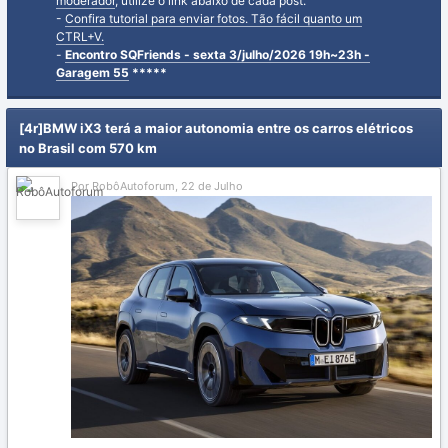
moderador
, utilize o link abaixo de cada post.
-
Confira tutorial para enviar fotos. Tão fácil quanto um
CTRL+V.
-
Encontro SQFriends - sexta 3/julho/2026 19h~23h -
Garagem 55
*****
[4r]BMW iX3 terá a maior autonomia entre os carros elétricos
no Brasil com 570 km
Por RobôAutoforum,
22 de Julho