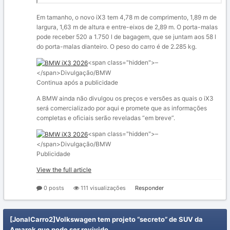
Em tamanho, o novo iX3 tem 4,78 m de comprimento, 1,89 m de
largura, 1,63 m de altura e entre-eixos de 2,89 m. O porta-malas
pode receber 520 a 1.750 l de bagagem, que se juntam aos 58 l
do porta-malas dianteiro. O peso do carro é de 2.285 kg.
<span class="hidden">–
</span>
Divulgação/BMW
Continua após a publicidade
A BMW ainda não divulgou os preços e versões as quais o iX3
será comercializado por aqui e promete que as informações
completas e oficiais serão reveladas “em breve”.
<span class="hidden">–
</span>
Divulgação/BMW
Publicidade
View the full article
0 posts
111 visualizações
Responder
[JonalCarro2]Volkswagen tem projeto “secreto” de SUV da
Amarok que pode ser revivido