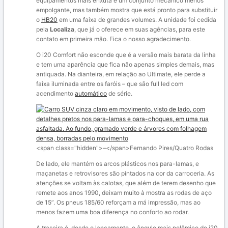
equipamentos mais enxuta e um conjunto mecânico menos
empolgante, mas também mostra que está pronto para substituir
o
HB20
em uma faixa de grandes volumes. A unidade foi cedida
pela
Localiza
, que já o oferece em suas agências, para este
contato em primeira mão. Fica o nosso agradecimento.
O i20 Comfort não esconde que é a versão mais barata da linha
e tem uma aparência que fica não apenas simples demais, mas
antiquada. Na dianteira, em relação ao Ultimate, ele perde a
faixa iluminada entre os faróis – que são full led com
acendimento
automático
de série.
<span class="hidden">–</span>
Fernando Pires/Quatro Rodas
De lado, ele mantém os arcos plásticos nos para-lamas, e
maçanetas e retrovisores são pintados na cor da carroceria. As
atenções se voltam às calotas, que além de terem desenho que
remete aos anos 1990, deixam muito à mostra as rodas de aço
de 15”. Os pneus 185/60 reforçam a má impressão, mas ao
menos fazem uma boa diferença no conforto ao rodar.
A traseira é, desde o lançamento, o ângulo mais polêmico do i20,