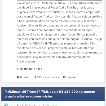
VW Amarok 0KM - Sistema de áudio SQ Focal Audio. Instalamos
um kit de 2 vias e coaxial Focal Audio Flax Evo nos lugares
originais, com tratamento acústico Full nas 4 portas, empurrado
por um amplificador Audison de 4 canais. A caixa selada em fibra
e MDF moldada atrás do banco traseiro, com um sub woofer
Audison Slim de 10 pol., empurrado por um amplificador Audison
mono. Sistema ficou tocando muito e o cliente ficou hiper
satisfeito. O veículo não perde a garantia de fábrica, pois não
alteramos ou cortamos qualquer chicote original. A Audio Design
dá garantia PERMANENTE em suas montagens desde 1994,
excelência em vender , projetar e instalar. Mais de 30 anos
construindo tendências e obras primas em áudio, acabamentos e
acessórios. #vw #vwamarok #amarok #amarokextreme
#volkswagen
View the full article
0 posts
183 visualizações
Responder
[4r]Mitsubishi Triton BF///MS cobra R$ 339.990 por pacote
visual exclusivo e pneus mistos
Por RobôAutoforum,
21 de Julho