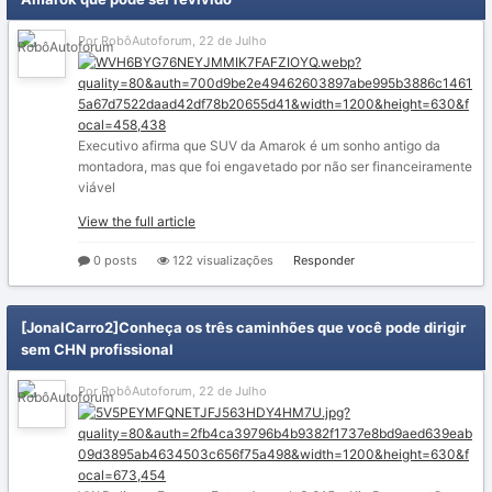
Por RobôAutoforum,
22 de Julho
Executivo afirma que SUV da Amarok é um sonho antigo da
montadora, mas que foi engavetado por não ser financeiramente
viável
View the full article
0 posts
122 visualizações
Responder
[JonalCarro2]Conheça os três caminhões que você pode dirigir
sem CHN profissional
Por RobôAutoforum,
22 de Julho