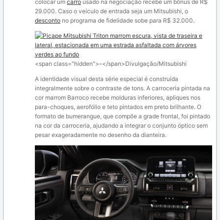
colocar um
carro
usado na negociação recebe um bônus de R$
29.000. Caso o veículo de entrada seja um Mitsubishi, o
desconto
no programa de fidelidade sobe para R$ 32.000.
<span class="hidden">–</span>
Divulgação/Mitsubishi
A identidade visual desta série especial é construída
integralmente sobre o contraste de tons. A carroceria pintada na
cor marrom Barroco recebe molduras inferiores, apliques nos
para-choques, aerofólio e teto pintados em preto brilhante. O
formato de bumerangue, que compõe a grade frontal, foi pintado
na cor da carroceria, ajudando a integrar o conjunto óptico sem
pesar exageradamente no desenho da dianteira.