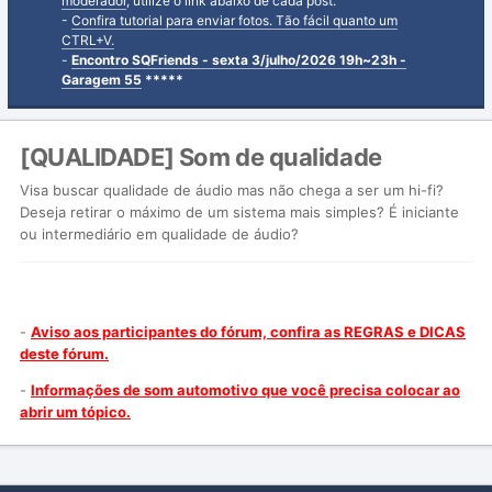
moderador
, utilize o link abaixo de cada post.
-
Confira tutorial para enviar fotos. Tão fácil quanto um
CTRL+V.
-
Encontro SQFriends - sexta 3/julho/2026 19h~23h -
Garagem 55
*****
[QUALIDADE] Som de qualidade
Visa buscar qualidade de áudio mas não chega a ser um hi-fi?
Deseja retirar o máximo de um sistema mais simples? É iniciante
ou intermediário em qualidade de áudio?
-
Aviso aos participantes do fórum, confira as REGRAS e DICAS
deste fórum.
-
Informações de som automotivo que você precisa colocar ao
abrir um tópico.