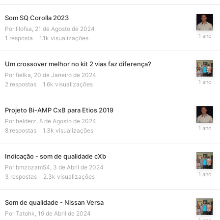
Som SQ Corolla 2023
Por
lilofsa
,
21 de Agosto de 2024
1
resposta
1.1k
visualizações
Um crossover melhor no kit 2 vias faz diferença?
Por
fielka
,
20 de Janeiro de 2024
2
respostas
1.6k
visualizações
Projeto Bi-AMP CxB para Etios 2019
Por
helderz
,
8 de Agosto de 2024
8
respostas
1.3k
visualizações
Indicação - som de qualidade cXb
Por
bmzozam54
,
3 de Abril de 2024
3
respostas
2.3k
visualizações
Som de qualidade - Nissan Versa
Por
Tatohk
,
19 de Abril de 2024