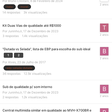
Por
Bruno Crestani
,
8 de Fevereiro de 2024
helix
morel
14
respostas
3k
visualizações
Kit Duas Vias de qualidade até R$1000
Por
JuninhoJr
,
17 de Dezembro de 2023
3
respostas
1.4k
visualizações
"Dutada vs Selada", lista de EBP para escolha do sub ideal
1
2
Por
Alves
,
23 de Julho de 2017
edp; selada; dutada
36
respostas
12.5k
visualizações
Sub de qualidade p/ som interno
Por
JuninhoJr
,
17 de Dezembro de 2023
2
respostas
1.2k
visualizações
Central multimidia similar em qualidade ao MVH-X700BR e