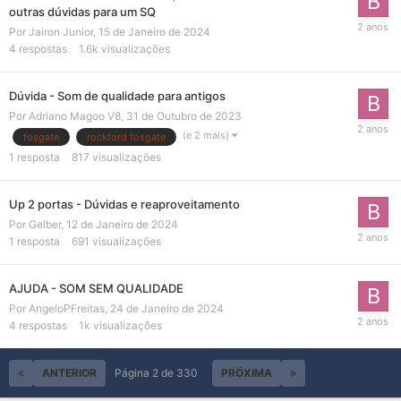
outras dúvidas para um SQ
Por
Jairon Junior
,
15 de Janeiro de 2024
4
respostas
1.6k
visualizações
Dúvida - Som de qualidade para antigos
Por
Adriano Magoo V8
,
31 de Outubro de 2023
(e 2 mais)
fosgate
rockford fosgate
1
resposta
817
visualizações
Up 2 portas - Dúvidas e reaproveitamento
Por
Gelber
,
12 de Janeiro de 2024
1
resposta
691
visualizações
AJUDA - SOM SEM QUALIDADE
Por
AngeloPFreitas
,
24 de Janeiro de 2024
4
respostas
1k
visualizações
ANTERIOR
Página 2 de 330
PRÓXIMA