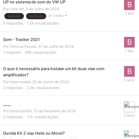
UP no sistema de som do VW UP
Por
Jota-bh
,
9 de Julho de 2024
(e 1 mais)
pionner
audison
5
respostas
1.2k
visualizações
Som - Tracker 2021
Por
Vinicius Fazolo
,
31 de Julho de 2024
1
resposta
594
visualizações
O que é necessário para instalar um kit duas vias com
amplificador?
Por
mayconabe
,
25 de Junho de 2024
2
respostas
2.5k
visualizações
____
Por
bmzozam54
,
13 de Fevereiro de 2024
2
respostas
1.1k
visualizações
Duvida Kit 2 vias Helix ou Morel?