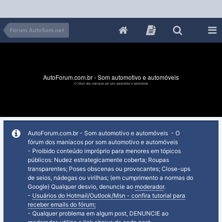
Fórum AutoSom.net
AutoForum.com.br - Som automotivo e automóveis
O fórum dos maníacos por som automotivo e automóveis
AutoForum.com.br - Som automotivo e automóveis - O
fórum dos maníacos por som automotivo e automóveis
- Proibido conteúdo impróprio para menores em tópicos
públicos: Nudez estrategicamente coberta; Roupas
transparentes; Poses obscenas ou provocantes; Close-ups
de seios, nádegas ou virilhas; (em cumprimento a normas do
Google) Qualquer desvio, denuncie ao
moderador
.
-
Usuários do Hotmail/Outlook/Msn - confira tutorial para
receber emails do fórum;
- Qualquer problema em algum post, DENUNCIE ao