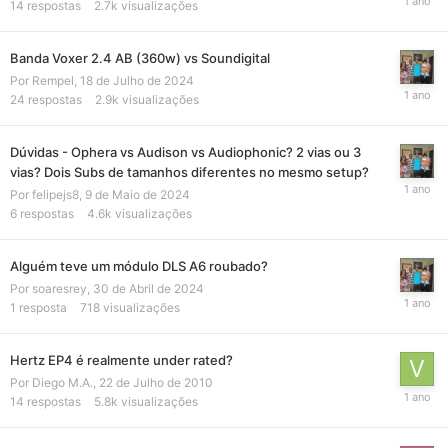
14
respostas
2.7k
visualizações
Banda Voxer 2.4 AB (360w) vs Soundigital
Por
Rempel
,
18 de Julho de 2024
24
respostas
2.9k
visualizações
Dúvidas - Ophera vs Audison vs Audiophonic? 2 vias ou 3
vias? Dois Subs de tamanhos diferentes no mesmo setup?
Por
felipejs8
,
9 de Maio de 2024
6
respostas
4.6k
visualizações
Alguém teve um módulo DLS A6 roubado?
Por
soaresrey
,
30 de Abril de 2024
1
resposta
718
visualizações
Hertz EP4 é realmente under rated?
Por
Diego M.A.
,
22 de Julho de 2010
14
respostas
5.8k
visualizações