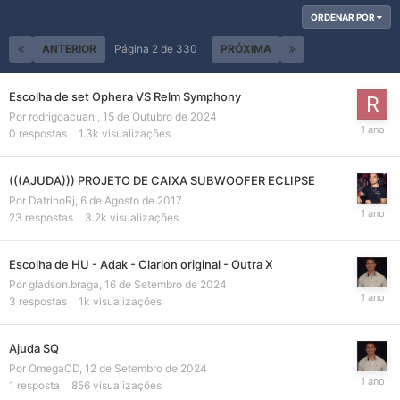
ORDENAR POR
ANTERIOR
Página 2 de 330
PRÓXIMA
Escolha de set Ophera VS Relm Symphony
Por
rodrigoacuani
,
15 de Outubro de 2024
0
respostas
1.3k
visualizações
(((AJUDA))) PROJETO DE CAIXA SUBWOOFER ECLIPSE
Por
DatrinoRj
,
6 de Agosto de 2017
23
respostas
3.2k
visualizações
Escolha de HU - Adak - Clarion original - Outra X
Por
gladson.braga
,
16 de Setembro de 2024
3
respostas
1k
visualizações
Ajuda SQ
Por
OmegaCD
,
12 de Setembro de 2024
1
resposta
856
visualizações