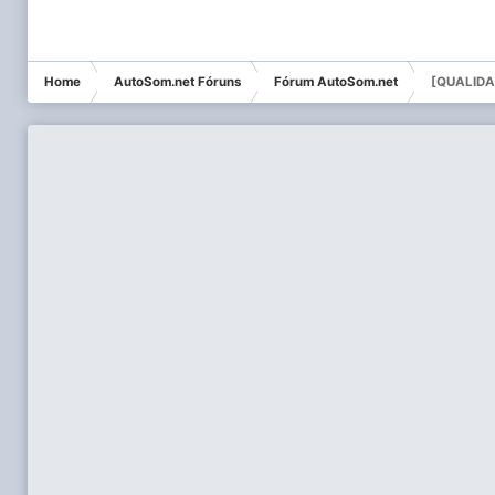
Home
AutoSom.net Fóruns
Fórum AutoSom.net
[QUALIDA