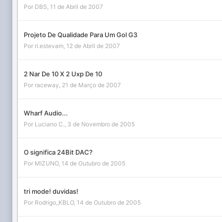
Por
DBS
,
11 de Abril de 2007
Projeto De Qualidade Para Um Gol G3
Por
ri.estevam
,
12 de Abril de 2007
2 Nar De 10 X 2 Uxp De 10
Por
raceway
,
21 de Março de 2007
Wharf Audio...
Por
Luciano C.
,
3 de Novembro de 2005
O significa 24Bit DAC?
Por
MIZUNO
,
14 de Outubro de 2005
tri mode! duvidas!
Por
Rodrigo_KBLO
,
14 de Outubro de 2005