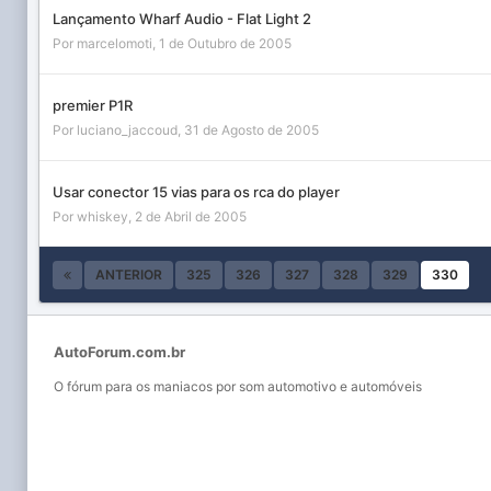
Lançamento Wharf Audio - Flat Light 2
Por
marcelomoti
,
1 de Outubro de 2005
premier P1R
Por
luciano_jaccoud
,
31 de Agosto de 2005
Usar conector 15 vias para os rca do player
Por
whiskey
,
2 de Abril de 2005
ANTERIOR
325
326
327
328
329
330
AutoForum.com.br
O fórum para os maniacos por som automotivo e automóveis