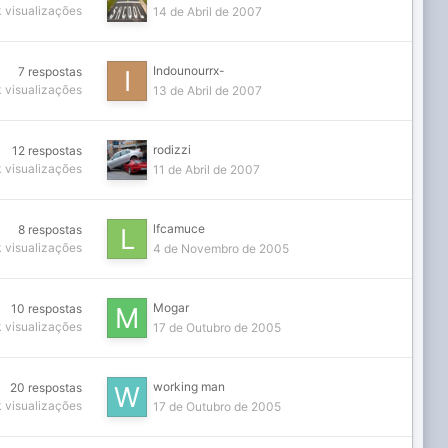
k
visualizações
14 de Abril de 2007
Indounourrx-
7
respostas
k
visualizações
13 de Abril de 2007
rodizzi
12
respostas
k
visualizações
11 de Abril de 2007
lfcamuce
8
respostas
k
visualizações
4 de Novembro de 2005
Mogar
10
respostas
k
visualizações
17 de Outubro de 2005
working man
20
respostas
k
visualizações
17 de Outubro de 2005