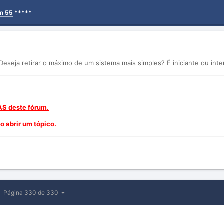
em 55
*****
Deseja retirar o máximo de um sistema mais simples? É iniciante ou int
AS deste fórum.
 abrir um tópico.
Página 330 de 330