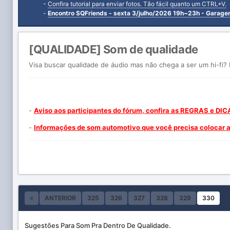
-
Confira tutorial para enviar fotos. Tão fácil quanto um CTRL+V.
-
Encontro SQFriends - sexta 3/julho/2026 19h~23h - Garag
[QUALIDADE] Som de qualidade
Visa buscar qualidade de áudio mas não chega a ser um hi-fi? 
-
Aviso aos participantes do fórum, confira as REGRAS e DIC
-
Informações de som automotivo que você precisa colocar ao
ANTERIOR
325
326
327
328
329
330
Sugestões Para Som Pra Dentro De Qualidade.