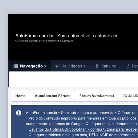
AutoForum.com.br - Som automotivo e automóveis
O fórum dos maníacos por som automotivo e automóveis
Navegação
Atividades
Ranking
Por
Home
AutoSom.net Fóruns
Fórum AutoSom.net
[QUALID
AutoForum.com.br - Som automotivo e automóveis - O fórum do
- Proibido conteúdo impróprio para menores em tópicos públicos
cumprimento a normas do Google) Qualquer desvio, denuncie ao
-
Usuários do Hotmail/Outlook/Msn - confira tutorial para receber
- Qualquer problema em algum post, DENUNCIE ao
moderador
, u