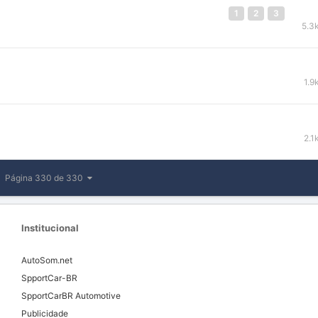
1
2
3
5.3
1.9
2.1
Página 330 de 330
Institucional
AutoSom.net
SpportCar-BR
SpportCarBR Automotive
Publicidade