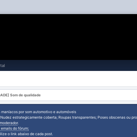
tal
ADE] Som de qualidade
s maníacos por som automotivo e automóveis
: Nudez estrategicamente coberta; Roupas transparentes; Poses obscenas ou prov
moderador
.
 emails do fórum;
tilize o link abaixo de cada post.