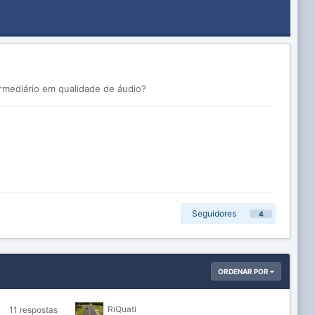
ermediário em qualidade de áudio?
Seguidores
4
ORDENAR POR
RiQuati
11
respostas