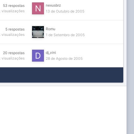
nexusbrz
53
respostas
k
visualizações
13 de Outubro de 2005
Romu
5
respostas
k
visualizações
1 de Setembro de 2005
dj_vini
20
respostas
k
visualizações
28 de Agosto de 2005