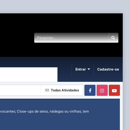
Entrar
Cadastre-se
Facebook
Instagram
Yout
Todas Atividades
ocantes; Close-ups de seios, nádegas ou virilhas; (em