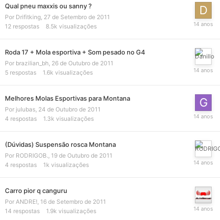
Qual pneu maxxis ou sanny ?
Por
Drifitking
,
27 de Setembro de 2011
12
respostas
8.5k
visualizações
Roda 17 + Mola esportiva + Som pesado no G4
Por
brazilian_bh
,
26 de Outubro de 2011
5
respostas
1.6k
visualizações
Melhores Molas Esportivas para Montana
Por
julubas
,
24 de Outubro de 2011
4
respostas
1.3k
visualizações
(Dúvidas) Suspensão rosca Montana
Por
RODRIGOB.
,
19 de Outubro de 2011
4
respostas
1k
visualizações
Carro pior q canguru
Por
ANDRE!
,
16 de Setembro de 2011
14
respostas
1.9k
visualizações