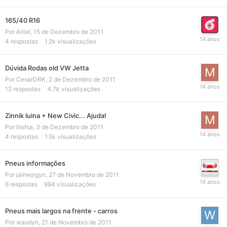
165/40 R16
Por
Ariiel
,
15 de Dezembro de 2011
4
respostas
1.2k
visualizações
Dúvida Rodas old VW Jetta
Por
CesarDRK
,
2 de Dezembro de 2011
12
respostas
4.7k
visualizações
Zinnik luina + New Civic... Ajuda!
Por
lilofsa
,
3 de Dezembro de 2011
4
respostas
1.5k
visualizações
Pneus informações
Por
jaimejrgyn
,
27 de Novembro de 2011
6
respostas
994
visualizações
Pneus mais largos na frente - carros
Por
wasdyn
,
21 de Novembro de 2011