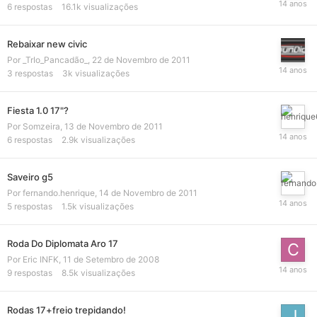
6
respostas
16.1k
visualizações
Rebaixar new civic
Por
_TrIo_Pancadão_
,
22 de Novembro de 2011
3
respostas
3k
visualizações
Fiesta 1.0 17"?
Por
Somzeira
,
13 de Novembro de 2011
6
respostas
2.9k
visualizações
Saveiro g5
Por
fernando.henrique
,
14 de Novembro de 2011
5
respostas
1.5k
visualizações
Roda Do Diplomata Aro 17
Por
Eric INFK
,
11 de Setembro de 2008
9
respostas
8.5k
visualizações
Rodas 17+freio trepidando!