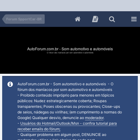
Forum SpportCar-BR
AutoForum.com.br - Som automotivo e automóveis
O fórum dos maníacos por som automotivo e automóveis
AutoForum.com.br - Som automotivo e automóveis - O
fórum dos maníacos por som automotivo e automóveis
- Proibido conteúdo impróprio para menores em tópicos
públicos: Nudez estrategicamente coberta; Roupas
transparentes; Poses obscenas ou provocantes; Close-ups
de seios, nádegas ou virilhas; (em cumprimento a normas do
Google) Qualquer desvio, denuncie ao
moderador
.
-
Usuários do Hotmail/Outlook/Msn - confira tutorial para
receber emails do fórum;
- Qualquer problema em algum post, DENUNCIE ao