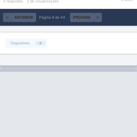
3
respostas
2.9k
visualizações
ANTERIOR
Página 8 de 44
PRÓXIMA
Seguidores
0