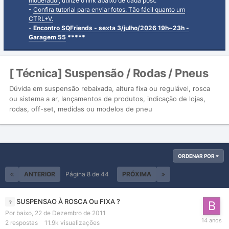
moderador
, utilize o link abaixo de cada post.
-
Confira tutorial para enviar fotos. Tão fácil quanto um
CTRL+V.
-
Encontro SQFriends - sexta 3/julho/2026 19h~23h -
Garagem 55
*****
[ Técnica] Suspensão / Rodas / Pneus
Dúvida em suspensão rebaixada, altura fixa ou regulável, rosca
ou sistema a ar, lançamentos de produtos, indicação de lojas,
rodas, off-set, medidas ou modelos de pneu
ORDENAR POR
ANTERIOR
Página 8 de 44
PRÓXIMA
SUSPENSAO À ROSCA Ou FIXA ?
Por
baixo
,
22 de Dezembro de 2011
2
respostas
11.9k
visualizações