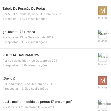
Tabela De Furação De Rodas!
Por
MurilloHonda98
,
12 de Outubro de 2011
1
resposta
57.7k
visualizações
gol bola + 17" + rosca
Por
boxster
,
23 de Setembro de 2011
6
respostas
1.3k
visualizações
POLLY RODAS RAMLOW
Por
rick demolidor
,
4 de Outubro de 2011
8
respostas
6.6k
visualizações
(Dúvida)
Por
joao.felipe
,
3 de Outubro de 2011
4
respostas
3.2k
visualizações
qual a melhor medida de pneus 17 pra um golf
Por
PiRaTaO
,
15 de Setembro de 2011