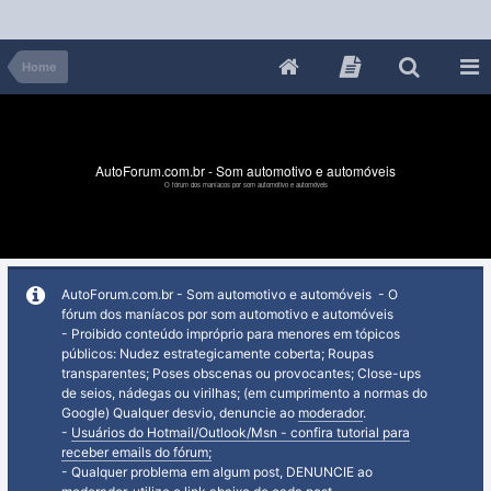
Home
AutoForum.com.br - Som automotivo e automóveis
O fórum dos maníacos por som automotivo e automóveis
AutoForum.com.br - Som automotivo e automóveis - O
fórum dos maníacos por som automotivo e automóveis
- Proibido conteúdo impróprio para menores em tópicos
públicos: Nudez estrategicamente coberta; Roupas
transparentes; Poses obscenas ou provocantes; Close-ups
de seios, nádegas ou virilhas; (em cumprimento a normas do
Google) Qualquer desvio, denuncie ao
moderador
.
-
Usuários do Hotmail/Outlook/Msn - confira tutorial para
receber emails do fórum;
- Qualquer problema em algum post, DENUNCIE ao