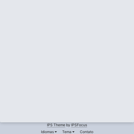
IPS Theme
by
IPSFocus
Idiomas
Tema
Contato