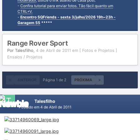
moderador
, utilize o link abaixo de cada post.
-
Confira tutorial para enviar fotos. Tão fácil quanto um
CTRL+V.
-
Encontro SQFriends - sexta 3/julho/2026 19h~23h -
Garagem 55
*****
Range Rover Sport
Por
Talesfilho
,
4 de Abril de 2011
em
[ Fotos e Projetos ]
Ensaios / Projetos
ANTERIOR
Página 1 de 2
PRÓXIMA
Talesfilho
Postado em
4 de Abril de 2011