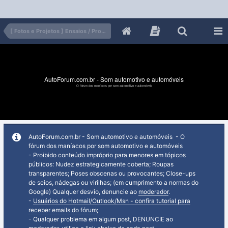
[ Fotos e Projetos ] Ensaios / Projetos
AutoForum.com.br - Som automotivo e automóveis
O fórum dos maníacos por som automotivo e automóveis
AutoForum.com.br - Som automotivo e automóveis - O
fórum dos maníacos por som automotivo e automóveis
- Proibido conteúdo impróprio para menores em tópicos
públicos: Nudez estrategicamente coberta; Roupas
transparentes; Poses obscenas ou provocantes; Close-ups
de seios, nádegas ou virilhas; (em cumprimento a normas do
Google) Qualquer desvio, denuncie ao
moderador
.
-
Usuários do Hotmail/Outlook/Msn - confira tutorial para
receber emails do fórum;
- Qualquer problema em algum post, DENUNCIE ao