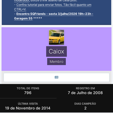
moderador
, utilize o link abaixo de cada post.
-
Confira tutorial para enviar fotos. Tão fácil quanto um
CTRL+V.
-
Encontro SQFriends - sexta 3/julho/2026 19h~23h -
Garagem 55
*****
Caiox
Membro
TOTAL DE ITENS
REGISTRO EM
796
7 de Julho de 2008
DIAS CAMPEÃO
ÚLTIMA VISITA
2
19 de Novembro de 2014