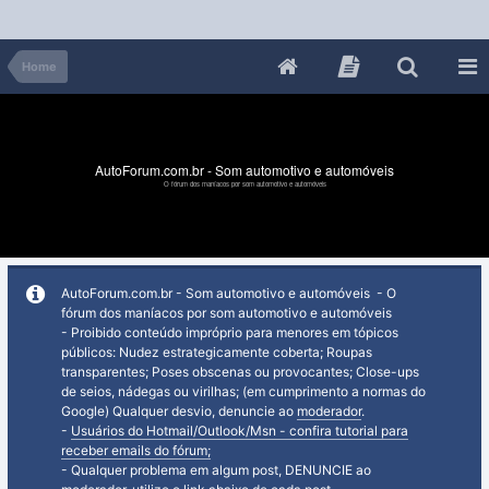
Home
AutoForum.com.br - Som automotivo e automóveis
O fórum dos maníacos por som automotivo e automóveis
AutoForum.com.br - Som automotivo e automóveis - O
fórum dos maníacos por som automotivo e automóveis
- Proibido conteúdo impróprio para menores em tópicos
públicos: Nudez estrategicamente coberta; Roupas
transparentes; Poses obscenas ou provocantes; Close-ups
de seios, nádegas ou virilhas; (em cumprimento a normas do
Google) Qualquer desvio, denuncie ao
moderador
.
-
Usuários do Hotmail/Outlook/Msn - confira tutorial para
receber emails do fórum;
- Qualquer problema em algum post, DENUNCIE ao