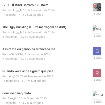
[VIDEO] 1968 Camaro "Blu Balz"
Por
murillo_g_b
,
18 de Fevereiro de 2014
1
resposta
4.1k
visualizações
The Ugly Duckling (Curta metragem de drift)
Por
murillo_g_b
,
12 de Fevereiro de 2014
6
respostas
4.2k
visualizações
Assim até eu ganho na arrancada.rss
Por
doGsTaR34
,
8 de Junho de 2013
7
respostas
4.7k
visualizações
Quando você acha alguém que pisa...
Por
Luis_555
,
28 de Novembro de 2012
16
respostas
5.7k
visualizações
Sons de carro/moto
Por
Alex_84
,
26 de Março de 2013
1
resposta
4.1k
visualizações