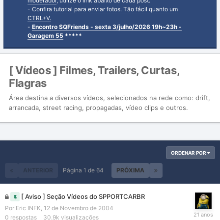
moderador
, utilize o link abaixo de cada post.
-
Confira tutorial para enviar fotos. Tão fácil quanto um
CTRL+V.
-
Encontro SQFriends - sexta 3/julho/2026 19h~23h -
Garagem 55
*****
[ Vídeos ] Filmes, Trailers, Curtas,
Flagras
Área destina a diversos vídeos, selecionados na rede como: drift,
arrancada, street racing, propagadas, vídeo clips e outros.
ORDENAR POR
ANTERIOR
Página 1 de 64
PRÓXIMA
[ Aviso ] Seção Vídeos do SPPORTCARBR
Por
Eric INFK
,
12 de Novembro de 2004
0
respostas
30.9k
visualizações