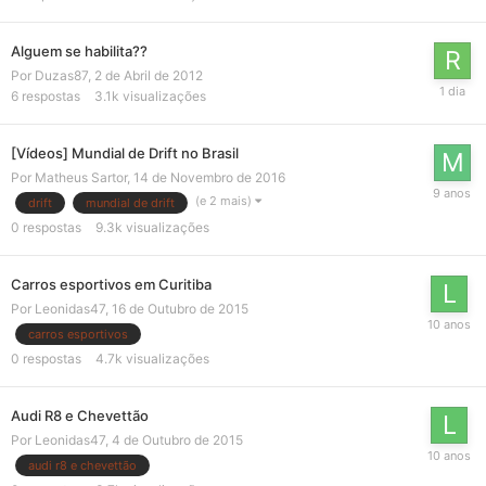
Alguem se habilita??
Por
Duzas87
,
2 de Abril de 2012
6
respostas
3.1k
visualizações
[Vídeos] Mundial de Drift no Brasil
Por
Matheus Sartor
,
14 de Novembro de 2016
(e 2 mais)
drift
mundial de drift
0
respostas
9.3k
visualizações
Carros esportivos em Curitiba
Por
Leonidas47
,
16 de Outubro de 2015
carros esportivos
0
respostas
4.7k
visualizações
Audi R8 e Chevettão
Por
Leonidas47
,
4 de Outubro de 2015
audi r8 e chevettão