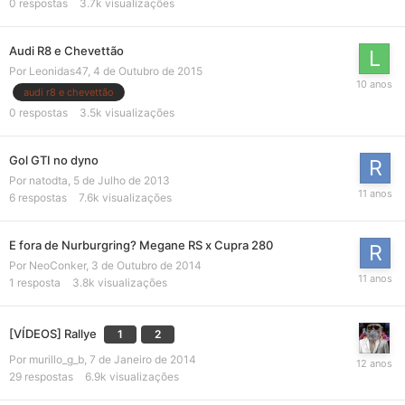
0
respostas
3.7k
visualizações
Audi R8 e Chevettão
Por
Leonidas47
,
4 de Outubro de 2015
audi r8 e chevettão
0
respostas
3.5k
visualizações
Gol GTI no dyno
Por
natodta
,
5 de Julho de 2013
6
respostas
7.6k
visualizações
E fora de Nurburgring? Megane RS x Cupra 280
Por
NeoConker
,
3 de Outubro de 2014
1
resposta
3.8k
visualizações
[VÍDEOS] Rallye
1
2
Por
murillo_g_b
,
7 de Janeiro de 2014
29
respostas
6.9k
visualizações