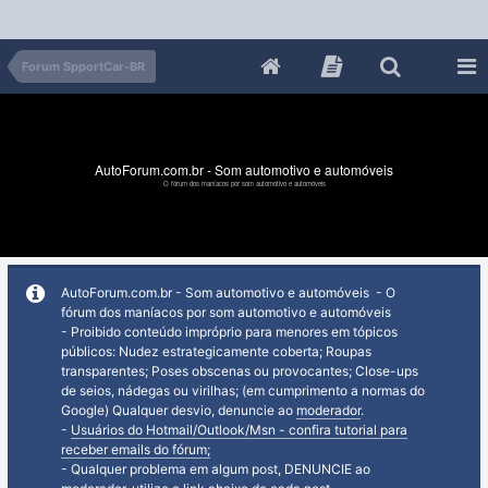
Forum SpportCar-BR
AutoForum.com.br - Som automotivo e automóveis
O fórum dos maníacos por som automotivo e automóveis
AutoForum.com.br - Som automotivo e automóveis - O
fórum dos maníacos por som automotivo e automóveis
- Proibido conteúdo impróprio para menores em tópicos
públicos: Nudez estrategicamente coberta; Roupas
transparentes; Poses obscenas ou provocantes; Close-ups
de seios, nádegas ou virilhas; (em cumprimento a normas do
Google) Qualquer desvio, denuncie ao
moderador
.
-
Usuários do Hotmail/Outlook/Msn - confira tutorial para
receber emails do fórum;
- Qualquer problema em algum post, DENUNCIE ao