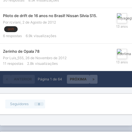
30
respostas
8.5k
visualizações
Piloto de drift de 16 anos no Brasil! Nissan Silvia S15.
Por
rcviani
,
2 de Agosto de 2012
drift
6
respostas
6.9k
visualizações
Zerinho de Opala 78
Por
Luis_555
,
26 de Novembro de 2012
11
respostas
2.8k
visualizações
ANTERIOR
Página 1 de 64
PRÓXIMA
Seguidores
0