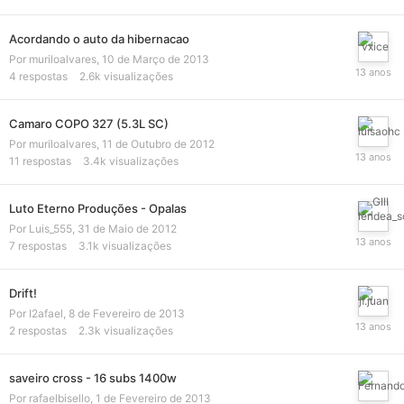
Acordando o auto da hibernacao
Por
muriloalvares
,
10 de Março de 2013
4
respostas
2.6k
visualizações
Camaro COPO 327 (5.3L SC)
Por
muriloalvares
,
11 de Outubro de 2012
11
respostas
3.4k
visualizações
Luto Eterno Produções - Opalas
Por
Luis_555
,
31 de Maio de 2012
7
respostas
3.1k
visualizações
Drift!
Por
I2afael
,
8 de Fevereiro de 2013
2
respostas
2.3k
visualizações
saveiro cross - 16 subs 1400w
Por
rafaelbisello
,
1 de Fevereiro de 2013