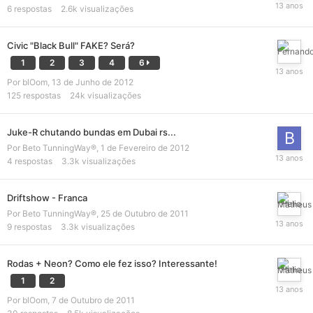
6
respostas
2.6k
visualizações
Civic "Black Bull" FAKE? Será?
1
2
3
4
6
Por
blOom
,
13 de Junho de 2012
125
respostas
24k
visualizações
Juke-R chutando bundas em Dubai rs...
Por
Beto TunningWay®
,
1 de Fevereiro de 2012
4
respostas
3.3k
visualizações
Driftshow - Franca
Por
Beto TunningWay®
,
25 de Outubro de 2011
9
respostas
3.3k
visualizações
Rodas + Neon? Como ele fez isso? Interessante!
1
2
Por
blOom
,
7 de Outubro de 2011