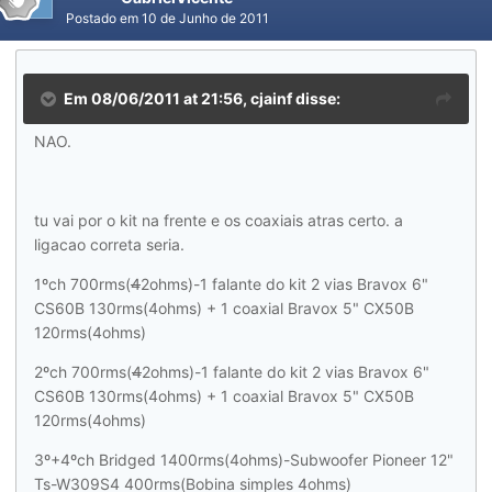
Postado em
10 de Junho de 2011
Em 08/06/2011 at 21:56, cjainf disse:
NAO.
tu vai por o kit na frente e os coaxiais atras certo. a
ligacao correta seria.
1ºch 700rms(
4
2ohms)-1 falante do kit 2 vias Bravox 6"
CS60B 130rms(4ohms) + 1 coaxial Bravox 5" CX50B
120rms(4ohms)
2ºch 700rms(
4
2ohms)-1 falante do kit 2 vias Bravox 6"
CS60B 130rms(4ohms) + 1 coaxial Bravox 5" CX50B
120rms(4ohms)
3º+4ºch Bridged 1400rms(4ohms)-Subwoofer Pioneer 12"
Ts-W309S4 400rms(Bobina simples 4ohms)