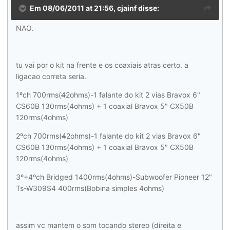
Em 08/06/2011 at 21:56, cjainf disse:
NAO.
tu vai por o kit na frente e os coaxiais atras certo. a
ligacao correta seria.
1ºch 700rms(
4
2ohms)-1 falante do kit 2 vias Bravox 6"
CS60B 130rms(4ohms) + 1 coaxial Bravox 5" CX50B
120rms(4ohms)
2ºch 700rms(
4
2ohms)-1 falante do kit 2 vias Bravox 6"
CS60B 130rms(4ohms) + 1 coaxial Bravox 5" CX50B
120rms(4ohms)
3º+4ºch Bridged 1400rms(4ohms)-Subwoofer Pioneer 12"
Ts-W309S4 400rms(Bobina simples 4ohms)
assim vc mantem o som tocando stereo (direita e