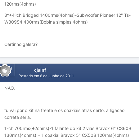
120rms(4ohms)
3º+4ºch Bridged 1400rms(4ohms)-Subwoofer Pioneer 12" Ts-
W309S4 400rms(Bobina simples 4ohms)
Certinho galera?
cjainf
Postado em
8 de Junho de 2011
NAO.
tu vai por o kit na frente e os coaxiais atras certo. a ligacao
correta seria.
1ºch 700rms(
4
2ohms)-1 falante do kit 2 vias Bravox 6" CS60B
130rms(4ohms) + 1 coaxial Bravox 5" CX50B 120rms(4ohms)