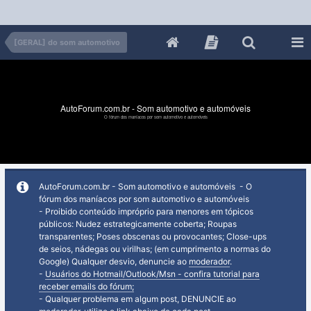
[GERAL] do som automotivo
AutoForum.com.br - Som automotivo e automóveis
O fórum dos maníacos por som automotivo e automóveis
AutoForum.com.br - Som automotivo e automóveis - O
fórum dos maníacos por som automotivo e automóveis
- Proibido conteúdo impróprio para menores em tópicos
públicos: Nudez estrategicamente coberta; Roupas
transparentes; Poses obscenas ou provocantes; Close-ups
de seios, nádegas ou virilhas; (em cumprimento a normas do
Google) Qualquer desvio, denuncie ao
moderador
.
-
Usuários do Hotmail/Outlook/Msn - confira tutorial para
receber emails do fórum;
- Qualquer problema em algum post, DENUNCIE ao