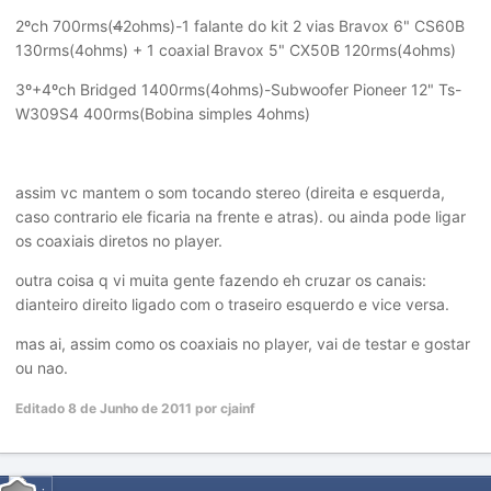
2ºch 700rms(
4
2ohms)-1 falante do kit 2 vias Bravox 6" CS60B
130rms(4ohms) + 1 coaxial Bravox 5" CX50B 120rms(4ohms)
3º+4ºch Bridged 1400rms(4ohms)-Subwoofer Pioneer 12" Ts-
W309S4 400rms(Bobina simples 4ohms)
assim vc mantem o som tocando stereo (direita e esquerda,
caso contrario ele ficaria na frente e atras). ou ainda pode ligar
os coaxiais diretos no player.
outra coisa q vi muita gente fazendo eh cruzar os canais:
dianteiro direito ligado com o traseiro esquerdo e vice versa.
mas ai, assim como os coaxiais no player, vai de testar e gostar
ou nao.
Editado
8 de Junho de 2011
por cjainf