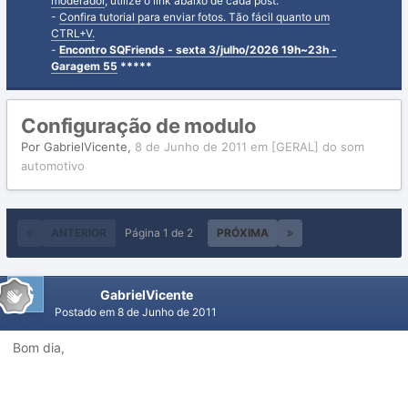
moderador
, utilize o link abaixo de cada post.
-
Confira tutorial para enviar fotos. Tão fácil quanto um
CTRL+V.
-
Encontro SQFriends - sexta 3/julho/2026 19h~23h -
Garagem 55
*****
Configuração de modulo
Por
GabrielVicente
,
8 de Junho de 2011
em
[GERAL] do som
automotivo
ANTERIOR
Página 1 de 2
PRÓXIMA
GabrielVicente
Postado em
8 de Junho de 2011
Bom dia,