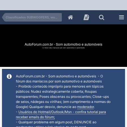
Classificados SUBWOOFERS, woofers, CAIXAS
AutoForum.com.br - Som automotivo e automóveis
O fórum dos maníacos por som automotivo e automóveis
AutoForum.com.br - Som automotivo e automóveis - O
fórum dos maníacos por som automotivo e automóveis
- Proibido conteúdo impróprio para menores em tópicos
públicos: Nudez estrategicamente coberta; Roupas
transparentes; Poses obscenas ou provocantes; Close-ups
de seios, nádegas ou virilhas; (em cumprimento a normas do
Google) Qualquer desvio, denuncie ao
moderador
.
-
Usuários do Hotmail/Outlook/Msn - confira tutorial para
receber emails do fórum;
- Qualquer problema em algum post, DENUNCIE ao