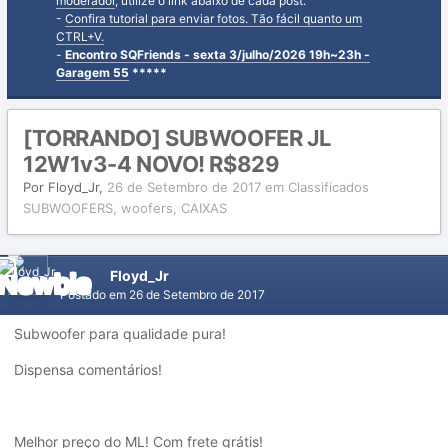
moderador
, utilize o link abaixo de cada post.
-
Confira tutorial para enviar fotos. Tão fácil quanto um
CTRL+V.
-
Encontro SQFriends - sexta 3/julho/2026 19h~23h -
Garagem 55
*****
[TORRANDO] SUBWOOFER JL
12W1v3-4 NOVO! R$829
Por
Floyd_Jr
,
26 de Setembro de 2017
em
Classificados
SUBWOOFERS, woofers, CAIXAS
Floyd_Jr
Postado em
26 de Setembro de 2017
Subwoofer para qualidade pura!
Dispensa comentários!
Melhor preço do ML! Com frete grátis!