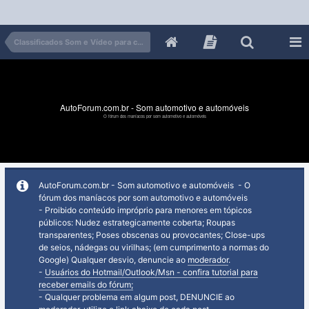
Classificados Som e Vídeo para carros
AutoForum.com.br - Som automotivo e automóveis
O fórum dos maníacos por som automotivo e automóveis
AutoForum.com.br - Som automotivo e automóveis - O
fórum dos maníacos por som automotivo e automóveis
- Proibido conteúdo impróprio para menores em tópicos
públicos: Nudez estrategicamente coberta; Roupas
transparentes; Poses obscenas ou provocantes; Close-ups
de seios, nádegas ou virilhas; (em cumprimento a normas do
Google) Qualquer desvio, denuncie ao
moderador
.
-
Usuários do Hotmail/Outlook/Msn - confira tutorial para
receber emails do fórum;
- Qualquer problema em algum post, DENUNCIE ao