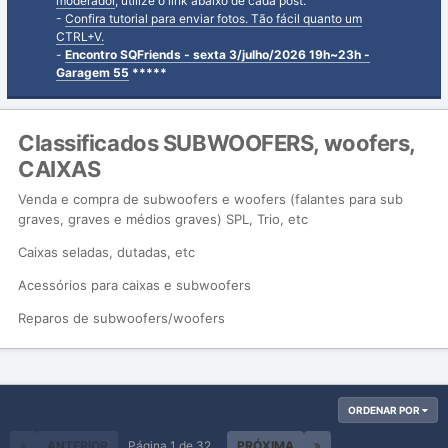
moderador
, utilize o link abaixo de cada post.
-
Confira tutorial para enviar fotos. Tão fácil quanto um
CTRL+V.
-
Encontro SQFriends - sexta 3/julho/2026 19h~23h -
Garagem 55
*****
Classificados SUBWOOFERS, woofers,
CAIXAS
Venda e compra de subwoofers e woofers (falantes para sub
graves, graves e médios graves) SPL, Trio, etc
Caixas seladas, dutadas, etc
Acessórios para caixas e subwoofers
Reparos de subwoofers/woofers
ORDENAR POR
ANTERIOR
Página 1 de 32
PRÓXIMA