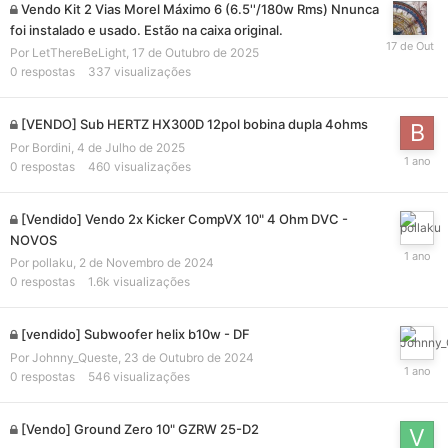
Vendo Kit 2 Vias Morel Máximo 6 (6.5''/180w Rms) Nnunca
foi instalado e usado. Estão na caixa original.
Por
LetThereBeLight
,
17 de Outubro de 2025
0
respostas
337
visualizações
[VENDO] Sub HERTZ HX300D 12pol bobina dupla 4ohms
Por
Bordini
,
4 de Julho de 2025
0
respostas
460
visualizações
[Vendido] Vendo 2x Kicker CompVX 10" 4 Ohm DVC -
NOVOS
Por
pollaku
,
2 de Novembro de 2024
0
respostas
1.6k
visualizações
[vendido] Subwoofer helix b10w - DF
Por
Johnny_Queste
,
23 de Outubro de 2024
0
respostas
546
visualizações
[Vendo] Ground Zero 10" GZRW 25-D2