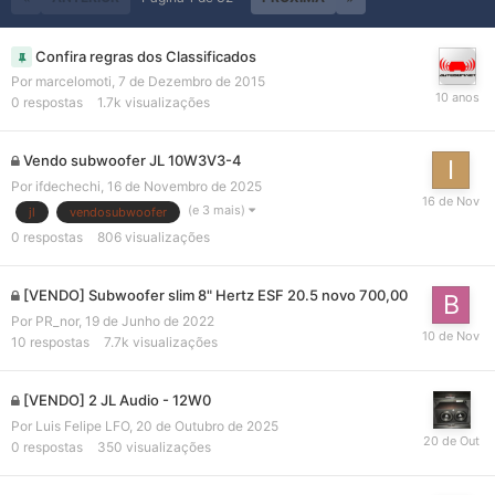
Confira regras dos Classificados
Por
marcelomoti
,
7 de Dezembro de 2015
0
respostas
1.7k
visualizações
Vendo subwoofer JL 10W3V3-4
Por
ifdechechi
,
16 de Novembro de 2025
(e 3 mais)
jl
vendosubwoofer
0
respostas
806
visualizações
[VENDO] Subwoofer slim 8" Hertz ESF 20.5 novo 700,00
Por
PR_nor
,
19 de Junho de 2022
10
respostas
7.7k
visualizações
[VENDO] 2 JL Audio - 12W0
Por
Luis Felipe LFO
,
20 de Outubro de 2025
0
respostas
350
visualizações