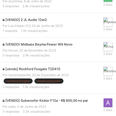
Por
dcarminw
,
8 de Julho de 2022
5
respostas
2.6k
visualizações
[VENDO] 2 JL Audio 12w0
Por
Luis Felipe LFO
,
24 de Junho de 2023
1
resposta
1.3k
visualizações
(VENDO) Midbass Beyma Power W6 Novo
Por
Asclus
,
22 de Novembro de 2023
0
respostas
2.9k
visualizações
[vendo] Rockford Fosgate T2D415
Por
marshmalien94
,
22 de Dezembro de 2022
rockford fosgate
vendosubwoofer
2
respostas
1.3k
visualizações
[VENDO] Subwoofer Kicker F12a - R$ 600,00 no par
Por
aabe
,
3 de Junho de 2023
3
respostas
3.3k
visualizações