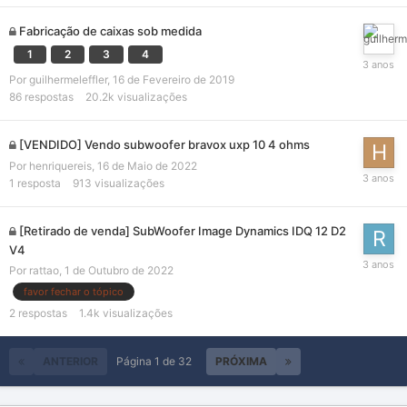
Fabricação de caixas sob medida
1
2
3
4
Por
guilhermeleffler
,
16 de Fevereiro de 2019
86
respostas
20.2k
visualizações
[VENDIDO] Vendo subwoofer bravox uxp 10 4 ohms
Por
henriquereis
,
16 de Maio de 2022
1
resposta
913
visualizações
[Retirado de venda] SubWoofer Image Dynamics IDQ 12 D2
V4
Por
rattao
,
1 de Outubro de 2022
favor fechar o tópico
2
respostas
1.4k
visualizações
ANTERIOR
Página 1 de 32
PRÓXIMA