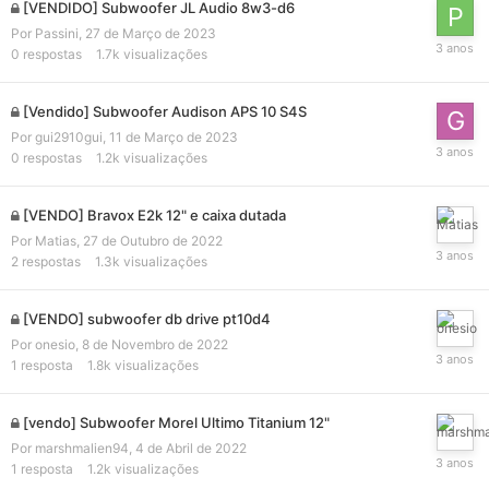
[VENDIDO] Subwoofer JL Audio 8w3-d6
Por
Passini
,
27 de Março de 2023
0
respostas
1.7k
visualizações
[Vendido] Subwoofer Audison APS 10 S4S
Por
gui2910gui
,
11 de Março de 2023
0
respostas
1.2k
visualizações
[VENDO] Bravox E2k 12" e caixa dutada
Por
Matias
,
27 de Outubro de 2022
2
respostas
1.3k
visualizações
[VENDO] subwoofer db drive pt10d4
Por
onesio
,
8 de Novembro de 2022
1
resposta
1.8k
visualizações
[vendo] Subwoofer Morel Ultimo Titanium 12"
Por
marshmalien94
,
4 de Abril de 2022
1
resposta
1.2k
visualizações