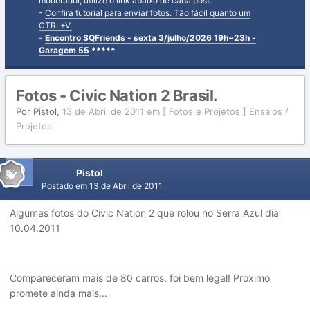
moderador
, utilize o link abaixo de cada post.
-
Confira tutorial para enviar fotos. Tão fácil quanto um
CTRL+V.
-
Encontro SQFriends - sexta 3/julho/2026 19h~23h -
Garagem 55
*****
Fotos - Civic Nation 2 Brasil.
Por
Pistol
,
13 de Abril de 2011
em
[ Fotos e Projetos ] Ensaios /
Projetos
Pistol
Postado em
13 de Abril de 2011
Algumas fotos do Civic Nation 2 que rolou no Serra Azul dia
10.04.2011
Compareceram mais de 80 carros, foi bem legal! Proximo
promete ainda mais...