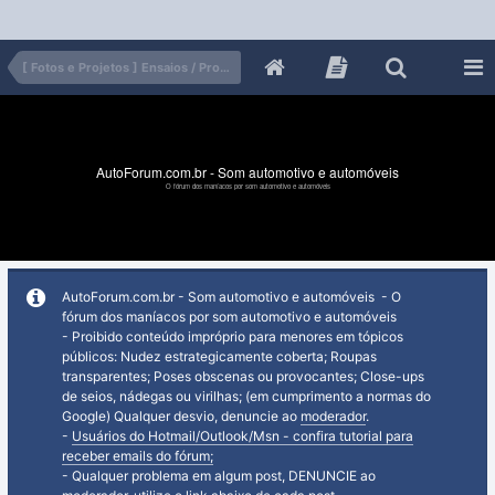
[ Fotos e Projetos ] Ensaios / Projetos
AutoForum.com.br - Som automotivo e automóveis
O fórum dos maníacos por som automotivo e automóveis
AutoForum.com.br - Som automotivo e automóveis - O
fórum dos maníacos por som automotivo e automóveis
- Proibido conteúdo impróprio para menores em tópicos
públicos: Nudez estrategicamente coberta; Roupas
transparentes; Poses obscenas ou provocantes; Close-ups
de seios, nádegas ou virilhas; (em cumprimento a normas do
Google) Qualquer desvio, denuncie ao
moderador
.
-
Usuários do Hotmail/Outlook/Msn - confira tutorial para
receber emails do fórum;
- Qualquer problema em algum post, DENUNCIE ao