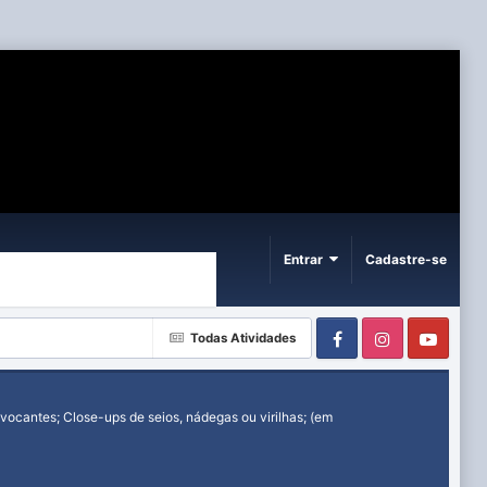
Entrar
Cadastre-se
Facebook
Instagram
Yout
Todas Atividades
ocantes; Close-ups de seios, nádegas ou virilhas; (em