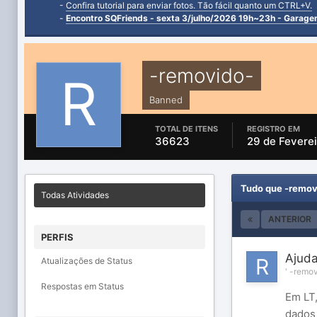
-
Confira tutorial para enviar fotos. Tão fácil quanto um CTRL+V.
-
Encontro SQFriends - sexta 3/julho/2026 19h~23h - Garag
-removido-
Banned
TOTAL DE ITENS
REGISTRO EM
36623
29 de Fevere
Tudo que -remov
Todas Atividades
ANTERIOR
PERFIS
Ajuda
Atualizações de Status
'
-remov
Respostas em Status
Em LT,
dados 