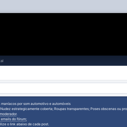
al
s maníacos por som automotivo e automóveis
: Nudez estrategicamente coberta; Roupas transparentes; Poses obscenas ou prov
moderador
.
 emails do fórum;
tilize o link abaixo de cada post.