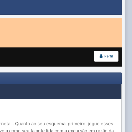
Perfil
orneta... Quanto ao seu esquema: primeiro, jogue esses
veja como seu falante lida com a excursão em razão da