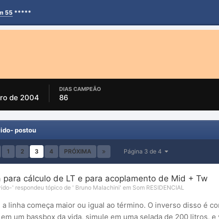
em 55
*****
DIAS CAMPEÃO
iro de 2004
86
ido- postou
1
2
3
4
PRÓXIMA
Página 3 de 4
 para cálculo de LT e para acoplamento de Mid + Tw
ido-
' respondeu tópico de '
Bruno Malachini
' em
Som RESIDENCIAL
 a linha começa maior ou igual ao término. O inverso disso é c
em um bassbox da vida, simule em uma selada de 200 litros, e 