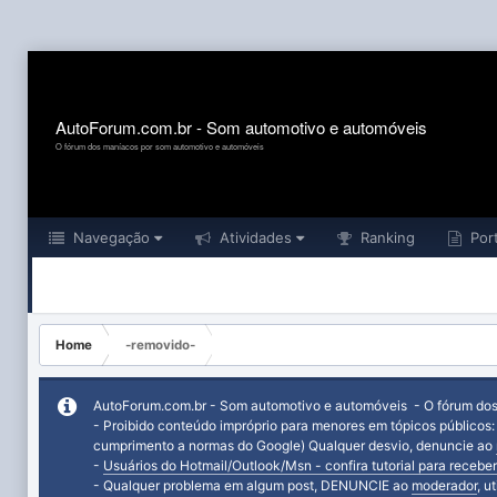
AutoForum.com.br - Som automotivo e automóveis
O fórum dos maníacos por som automotivo e automóveis
Navegação
Atividades
Ranking
Port
Home
-removido-
AutoForum.com.br - Som automotivo e automóveis - O fórum do
- Proibido conteúdo impróprio para menores em tópicos públicos
cumprimento a normas do Google) Qualquer desvio, denuncie ao
-
Usuários do Hotmail/Outlook/Msn - confira tutorial para receber
- Qualquer problema em algum post, DENUNCIE ao
moderador
, u