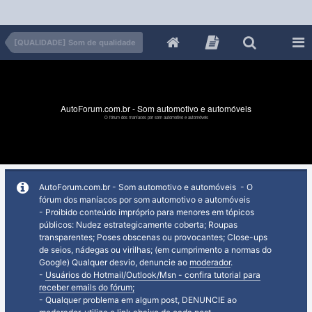
[QUALIDADE] Som de qualidade
AutoForum.com.br - Som automotivo e automóveis
O fórum dos maníacos por som automotivo e automóveis
AutoForum.com.br - Som automotivo e automóveis - O
fórum dos maníacos por som automotivo e automóveis
- Proibido conteúdo impróprio para menores em tópicos
públicos: Nudez estrategicamente coberta; Roupas
transparentes; Poses obscenas ou provocantes; Close-ups
de seios, nádegas ou virilhas; (em cumprimento a normas do
Google) Qualquer desvio, denuncie ao
moderador
.
-
Usuários do Hotmail/Outlook/Msn - confira tutorial para
receber emails do fórum;
- Qualquer problema em algum post, DENUNCIE ao