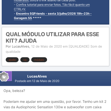
moderador
, utilize o link abaixo de cada post.
-
Confira tutorial para enviar fotos. Tão fácil quanto um
CTRL+V.
-
Encontro SQFriends - sexta 3/julho/2026 19h~23h -
Garagem 55
*****
QUAL MÓDULO UTILIZAR PARA ESSE
KIT? AJUDA
Por
LucasAlves
,
12 de Maio de 2020
em
[QUALIDADE] Som de
qualidade
ajuda
sq
módulo
LucasAlves
Postado em
12 de Maio de 2020
Opa, beleza?
Poderiam me ajudar em uma questão, por favor. Tenho um kit 2
vias da Audiophonic Sensation 130w e subwoofer com caixa