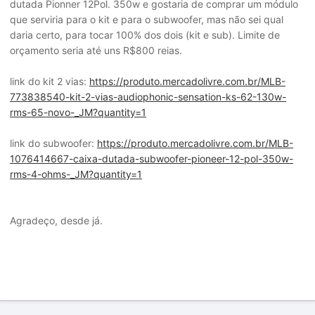
dutada Pionner 12Pol. 350w e gostaria de comprar um módulo
que serviria para o kit e para o subwoofer, mas não sei qual
daria certo, para tocar 100% dos dois (kit e sub). Limite de
orçamento seria até uns R$800 reias.
link do kit 2 vias:
https://produto.mercadolivre.com.br/MLB-
773838540-kit-2-vias-audiophonic-sensation-ks-62-130w-
rms-65-novo-_JM?quantity=1
link do subwoofer:
https://produto.mercadolivre.com.br/MLB-
1076414667-caixa-dutada-subwoofer-pioneer-12-pol-350w-
rms-4-ohms-_JM?quantity=1
Agradeço, desde já.