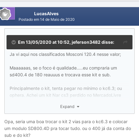
LucasAlves
Postado em
14 de Maio de 2020
Em 13/05/2020 at 10:52,
jeferson3482
disse:
Ja vi aqui nos classificados Mosconi 120.4 nesse valor;
Maaaaaas, se o foco é qualidade.....eu compraria um
sd400.4 de 180 reauuus e trocava esse kit e sub.
Principalmente o kit, tenta pegar no mínimo o kc6.3; ou
ophera. Achei um kit Nar cs3 perdido no MercadoLivre
com preço "bom" tbm.
Expand
Kit duas vias é o principal do sistema, claro que tudo é
Opa, seria uma boa trocar o kit 2 vias para o kc6.3 e colocar
uma somatoria de componentes do sistema; mas o kit é
um modulo SD800.4D pra tocar tudo. ou o 400 já da conta do
que te traz melhor ou pior resultado logo de cara, então
sub e do kit?
compensa investir em algo um pouco melhor.