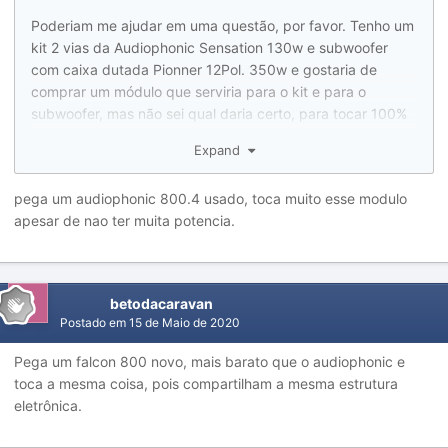
Poderiam me ajudar em uma questão, por favor. Tenho um
kit 2 vias da Audiophonic Sensation 130w e subwoofer
com caixa dutada Pionner 12Pol. 350w e gostaria de
comprar um módulo que serviria para o kit e para o
subwoofer, mas não sei qual daria certo, para tocar 100%
dos dois (kit e sub). Limite de orçamento seria até uns
Expand
R$800 reias.
pega um audiophonic 800.4 usado, toca muito esse modulo
link do kit 2
apesar de nao ter muita potencia.
vias:
https://produto.mercadolivre.com.br/MLB-
773838540-kit-2-vias-audiophonic-sensation-ks-62-
130w-rms-65-novo-_JM?quantity=1
betodacaravan
link do
Postado em
15 de Maio de 2020
subwoofer:
https://produto.mercadolivre.com.br/MLB-
1076414667-caixa-dutada-subwoofer-pioneer-12-pol-
Pega um falcon 800 novo, mais barato que o audiophonic e
350w-rms-4-ohms-_JM?quantity=1
toca a mesma coisa, pois compartilham a mesma estrutura
eletrônica.
Agradeço, desde já.