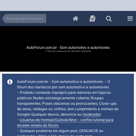
Classificados Diversos
AutoForum.com.br - Som automotivo e automóveis
O fórum dos maníacos por som automotivo e automóveis
AutoForum.com.br - Som automotivo e automóveis - O
fórum dos maníacos por som automotivo e automóveis
- Proibido conteúdo impróprio para menores em tópicos
públicos: Nudez estrategicamente coberta; Roupas
transparentes; Poses obscenas ou provocantes; Close-ups
de seios, nádegas ou virilhas; (em cumprimento a normas do
Google) Qualquer desvio, denuncie ao
moderador
.
-
Usuários do Hotmail/Outlook/Msn - confira tutorial para
receber emails do fórum;
- Qualquer problema em algum post, DENUNCIE ao