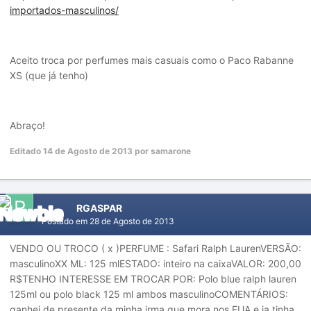
importados-masculinos/
Aceito troca por perfumes mais casuais como o Paco Rabanne
XS (que já tenho)
Abraço!
Editado
14 de Agosto de 2013
por samarone
RGASPAR
Postado em
28 de Agosto de 2013
VENDO OU TROCO ( x )PERFUME : Safari Ralph LaurenVERSÃO:
masculinoXX ML: 125 mlESTADO: inteiro na caixaVALOR: 200,00
R$TENHO INTERESSE EM TROCAR POR: Polo blue ralph lauren
125ml ou polo black 125 ml ambos masculinoCOMENTÁRIOS:
ganhei de presente da minha irma que mora nos EUA e ja tinha