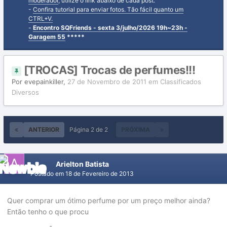
moderador
, utilize o link abaixo de cada post.
-
Confira tutorial para enviar fotos. Tão fácil quanto um
CTRL+V.
-
Encontro SQFriends - sexta 3/julho/2026 19h~23h -
Garagem 55
*****
[TROCAS] Trocas de perfumes!!!
Por
evepainkiller
,
27 de Novembro de 2011
em
Classificados
Diversos
ANTERIOR
Página 2 de 2
PRÓXIMA
Arielton Batista
Postado em
18 de Fevereiro de 2013
Quer comprar um ótimo perfume por um preço melhor ainda?
Então tenho o que procu