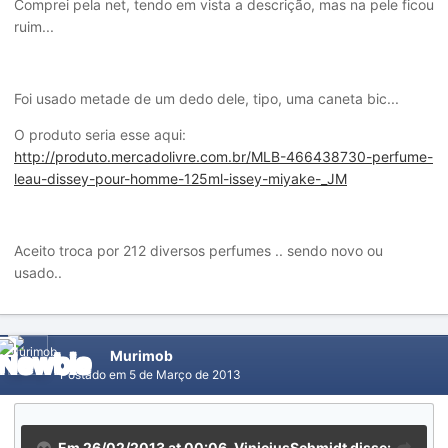
Comprei pela net, tendo em vista a descrição, mas na pele ficou
ruim...
Foi usado metade de um dedo dele, tipo, uma caneta bic...
O produto seria esse aqui:
http://produto.mercadolivre.com.br/MLB-466438730-perfume-
leau-dissey-pour-homme-125ml-issey-miyake-_JM
Aceito troca por 212 diversos perfumes .. sendo novo ou
usado..
Murimob
Postado em
5 de Março de 2013
Em 26/02/2013 at 00:06, ViniciusSchmidt disse: