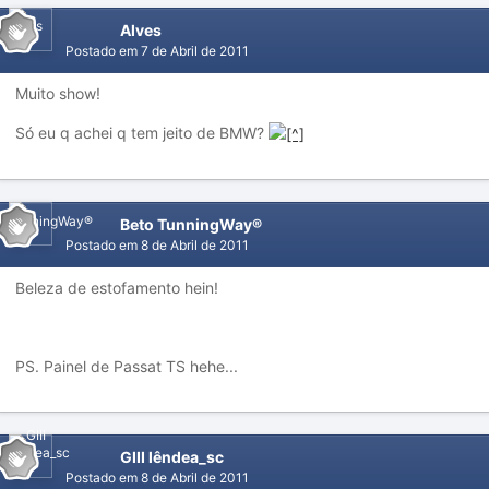
Alves
Postado em
7 de Abril de 2011
Muito show!
Só eu q achei q tem jeito de BMW?
Beto TunningWay®
Postado em
8 de Abril de 2011
Beleza de estofamento hein!
PS. Painel de Passat TS hehe...
GIII lêndea_sc
Postado em
8 de Abril de 2011