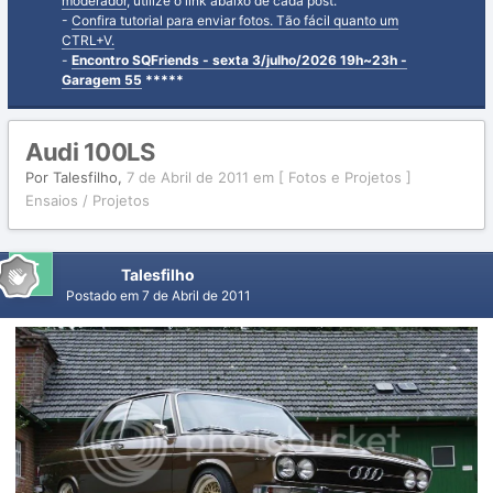
moderador
, utilize o link abaixo de cada post.
-
Confira tutorial para enviar fotos. Tão fácil quanto um
CTRL+V.
-
Encontro SQFriends - sexta 3/julho/2026 19h~23h -
Garagem 55
*****
Audi 100LS
Por
Talesfilho
,
7 de Abril de 2011
em
[ Fotos e Projetos ]
Ensaios / Projetos
Talesfilho
Postado em
7 de Abril de 2011