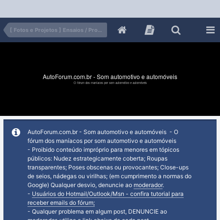
[ Fotos e Projetos ] Ensaios / Projetos
AutoForum.com.br - Som automotivo e automóveis
O fórum dos maníacos por som automotivo e automóveis
AutoForum.com.br - Som automotivo e automóveis - O
fórum dos maníacos por som automotivo e automóveis
- Proibido conteúdo impróprio para menores em tópicos
públicos: Nudez estrategicamente coberta; Roupas
transparentes; Poses obscenas ou provocantes; Close-ups
de seios, nádegas ou virilhas; (em cumprimento a normas do
Google) Qualquer desvio, denuncie ao
moderador
.
-
Usuários do Hotmail/Outlook/Msn - confira tutorial para
receber emails do fórum;
- Qualquer problema em algum post, DENUNCIE ao