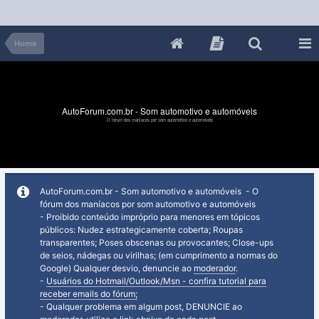
Home
AutoForum.com.br - Som automotivo e automóveis
O fórum dos maníacos por som automotivo e automóveis
AutoForum.com.br - Som automotivo e automóveis - O
fórum dos maníacos por som automotivo e automóveis
- Proibido conteúdo impróprio para menores em tópicos
públicos: Nudez estrategicamente coberta; Roupas
transparentes; Poses obscenas ou provocantes; Close-ups
de seios, nádegas ou virilhas; (em cumprimento a normas do
Google) Qualquer desvio, denuncie ao
moderador
.
-
Usuários do Hotmail/Outlook/Msn - confira tutorial para
receber emails do fórum;
- Qualquer problema em algum post, DENUNCIE ao