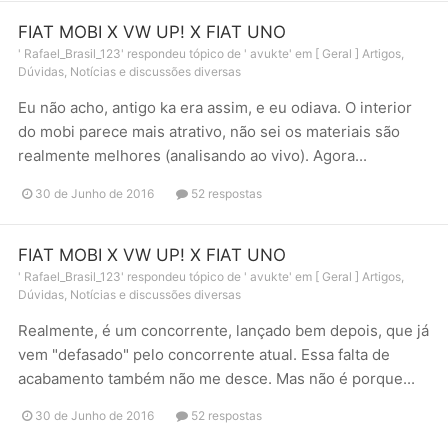
FIAT MOBI X VW UP! X FIAT UNO
'
Rafael_Brasil_123
' respondeu tópico de '
avukte
' em
[ Geral ] Artigos,
Dúvidas, Notícias e discussões diversas
Eu não acho, antigo ka era assim, e eu odiava. O interior
do mobi parece mais atrativo, não sei os materiais são
realmente melhores (analisando ao vivo). Agora...
30 de Junho de 2016
52 respostas
FIAT MOBI X VW UP! X FIAT UNO
'
Rafael_Brasil_123
' respondeu tópico de '
avukte
' em
[ Geral ] Artigos,
Dúvidas, Notícias e discussões diversas
Realmente, é um concorrente, lançado bem depois, que já
vem "defasado" pelo concorrente atual. Essa falta de
acabamento também não me desce. Mas não é porque...
30 de Junho de 2016
52 respostas