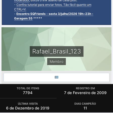
moderador
, utilize o link abaixo de cada post.
-
Confira tutorial para enviar fotos. Tão fácil quanto um
CTRL+V.
-
Encontro SQFriends - sexta 3/julho/2026 19h~23h -
Garagem 55
*****
Rafael_Brasil_123
Membro
TOTAL DE ITENS
REGISTRO EM
7794
7 de Fevereiro de 2009
DIAS CAMPEÃO
ÚLTIMA VISITA
11
6 de Dezembro de 2019