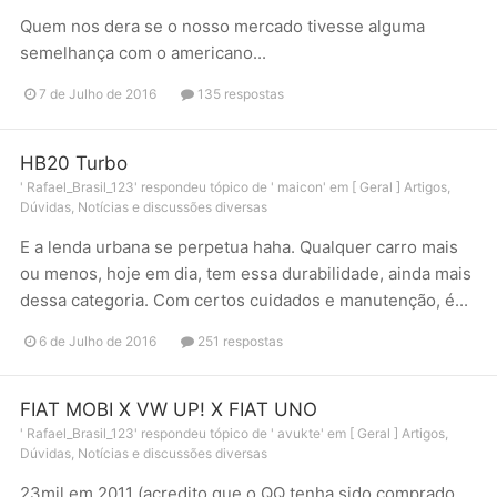
Quem nos dera se o nosso mercado tivesse alguma
semelhança com o americano...
7 de Julho de 2016
135 respostas
HB20 Turbo
'
Rafael_Brasil_123
' respondeu tópico de '
maicon
' em
[ Geral ] Artigos,
Dúvidas, Notícias e discussões diversas
E a lenda urbana se perpetua haha. Qualquer carro mais
ou menos, hoje em dia, tem essa durabilidade, ainda mais
dessa categoria. Com certos cuidados e manutenção, é...
6 de Julho de 2016
251 respostas
FIAT MOBI X VW UP! X FIAT UNO
'
Rafael_Brasil_123
' respondeu tópico de '
avukte
' em
[ Geral ] Artigos,
Dúvidas, Notícias e discussões diversas
23mil em 2011 (acredito que o QQ tenha sido comprado