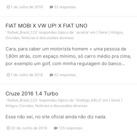
1 de Julho de 2016
52 respostas
FIAT MOBI X VW UP! X FIAT UNO
'
Rafael_Brasil_123
' respondeu tópico de '
avukte
' em
[ Geral ] Artigos,
Dúvidas, Notícias e discussões diversas
Cara, para caber um motorista homem + uma pessoa de
1,80m atrás, com espaço mínimo, só carro médio pra cima,
por exemplo um golf, com minha regulagem do banco...
1 de Julho de 2016
52 respostas
Cruze 2016 1.4 Turbo
'
Rafael_Brasil_123
' respondeu tópico de '
Rodrigo_KBLO
' em
[ Geral ]
Artigos, Dúvidas, Notícias e discussões diversas
Esse não sei, no site oficial ainda não diz nada.
30 de Junho de 2016
135 respostas