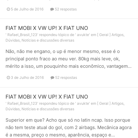
5 de Julho de 2016
52 respostas
FIAT MOBI X VW UP! X FIAT UNO
'
Rafael_Brasil_123
' respondeu tópico de '
avukte
' em
[ Geral ] Artigos,
Dúvidas, Notícias e discussões diversas
Não, não me engano, o up é menor mesmo, esse é o
principal ponto fraco ao meu ver. 80kg mais leve, ok,
mérito a isso, um pouquinho mais econômico, vantagem...
3 de Julho de 2016
52 respostas
FIAT MOBI X VW UP! X FIAT UNO
'
Rafael_Brasil_123
' respondeu tópico de '
avukte
' em
[ Geral ] Artigos,
Dúvidas, Notícias e discussões diversas
Superior em que? Acho que só no latin ncap. Isso porque
não tem teste atual do gol, com 2 airbags. Mecânica agora
é a mesma, preço o mesmo, aparência, espaço e...