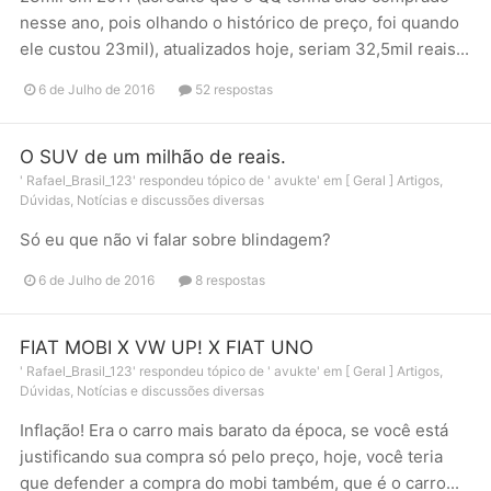
nesse ano, pois olhando o histórico de preço, foi quando
ele custou 23mil), atualizados hoje, seriam 32,5mil reais...
6 de Julho de 2016
52 respostas
O SUV de um milhão de reais.
'
Rafael_Brasil_123
' respondeu tópico de '
avukte
' em
[ Geral ] Artigos,
Dúvidas, Notícias e discussões diversas
Só eu que não vi falar sobre blindagem?
6 de Julho de 2016
8 respostas
FIAT MOBI X VW UP! X FIAT UNO
'
Rafael_Brasil_123
' respondeu tópico de '
avukte
' em
[ Geral ] Artigos,
Dúvidas, Notícias e discussões diversas
Inflação! Era o carro mais barato da época, se você está
justificando sua compra só pelo preço, hoje, você teria
que defender a compra do mobi também, que é o carro...