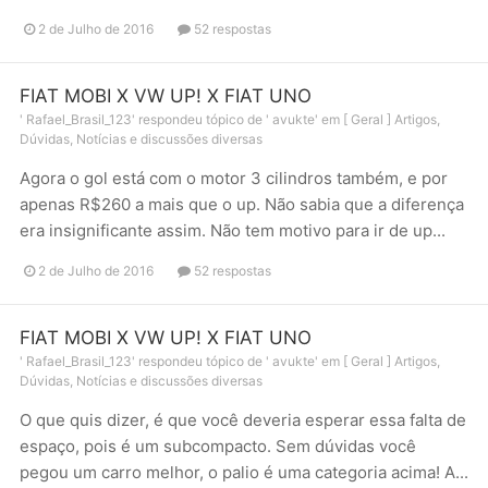
2 de Julho de 2016
52 respostas
FIAT MOBI X VW UP! X FIAT UNO
'
Rafael_Brasil_123
' respondeu tópico de '
avukte
' em
[ Geral ] Artigos,
Dúvidas, Notícias e discussões diversas
Agora o gol está com o motor 3 cilindros também, e por
apenas R$260 a mais que o up. Não sabia que a diferença
era insignificante assim. Não tem motivo para ir de up...
2 de Julho de 2016
52 respostas
FIAT MOBI X VW UP! X FIAT UNO
'
Rafael_Brasil_123
' respondeu tópico de '
avukte
' em
[ Geral ] Artigos,
Dúvidas, Notícias e discussões diversas
O que quis dizer, é que você deveria esperar essa falta de
espaço, pois é um subcompacto. Sem dúvidas você
pegou um carro melhor, o palio é uma categoria acima! A...