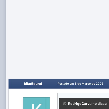
kiko5ound
Postado em
8 de Março de 2006
RodrigoCarvalho disse: