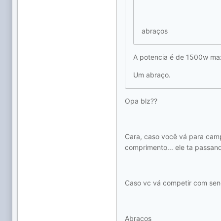
abraços
A potencia é de 1500w max
Um abraço.
Opa blz??
Cara, caso você vá para camp
comprimento... ele ta passand
Caso vc vá competir com senoi
Abraços