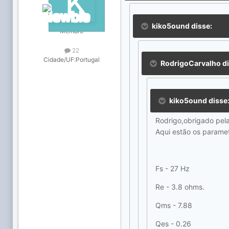
kiko5ound disse:
Membro
22
Cidade/UF:
Portugal
RodrigoCarvalho di
kiko5ound disse
Rodrigo,obrigado pel
Aqui estão os paramet
Fs - 27 Hz
Re - 3.8 ohms.
Qms - 7.88
Qes - 0.26