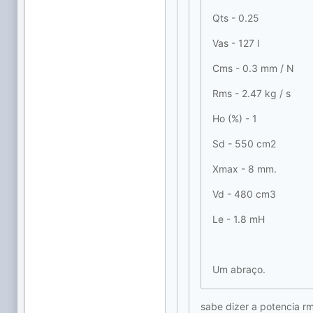
Qts - 0.25
Vas - 127 l
Cms - 0.3 mm / N
Rms - 2.47 kg / s
Ho (%) - 1
Sd - 550 cm2
Xmax - 8 mm.
Vd - 480 cm3
Le - 1.8 mH
Um abraço.
sabe dizer a potencia r