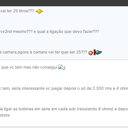
vai ter 25 litros???
 vx2nd mesmo??? e qual a ligação que devo fazer???
da camara,agora a camara vai ter que ser 25???
 o que vc tem mas não consegui
c tem, seria interessante vc pegar depois o sd de 2.300 rms a 4 oh
ria ligar as bobinas em serie em cada sub (resutando 8 ohms) e depoi
 ohms