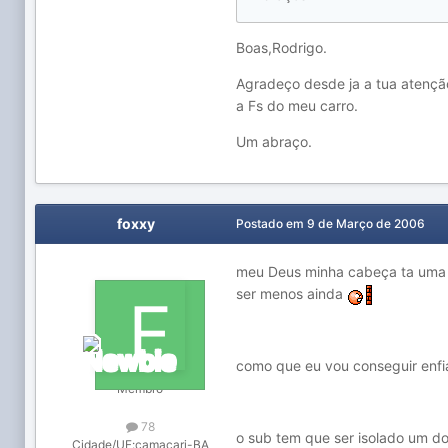
Boas,Rodrigo.
Agradeço desde ja a tua atençã
a Fs do meu carro.
Um abraço.
foxxy
Postado em
9 de Março de 2006
meu Deus minha cabeça ta uma r
ser menos ainda
como que eu vou conseguir enfi
Membro
78
o sub tem que ser isolado um d
Cidade/UF:
camaçari-BA