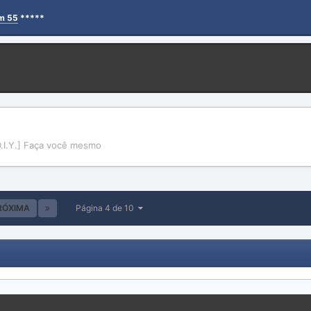
em 55
*****
D.I.Y.] Faça você mesmo
RÓXIMA
Página 4 de 10