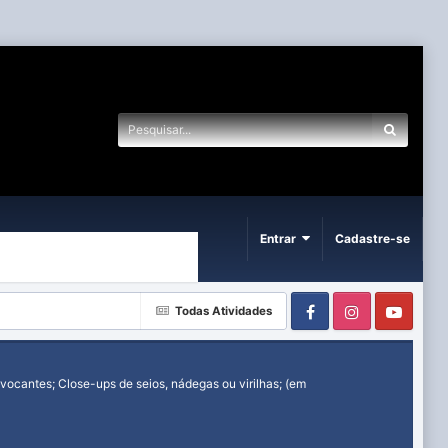
Entrar
Cadastre-se
Facebook
Instagram
Yout
Todas Atividades
ocantes; Close-ups de seios, nádegas ou virilhas; (em