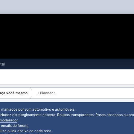
tal
 Faça você mesmo
..: Pionner :..
s maníacos por som automotivo e automóveis
: Nudez estrategicamente coberta; Roupas transparentes; Poses obscenas ou prov
moderador
.
 emails do fórum;
tilize o link abaixo de cada post.