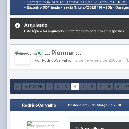
-
Confira tutorial para enviar fotos. Tão fácil quanto um CTRL+V.
-
Encontro SQFriends - sexta 3/julho/2026 19h~23h - Garag
Arquivado
Este tópico foi arquivado e está fechado para novas respostas.
..: Pionner :..
Por
RodrigoCarvalho
,
16 de Fevereiro de 2006
em
[
ANTERIOR
1
2
3
4
5
6
7
8
9
P
RodrigoCarvalho
Postado em
8 de Março de 2006
foxxy disse: