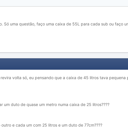
o. Só uma questão, faço uma caixa de 55L para cada sub ou faço um
evira volta só, eu pensando que a caixa de 45 litros tava pequena 
ar um duto de quase um metro numa caixa de 25 litros????
o outro e cada um com 25 litros e um duto de 77cm????