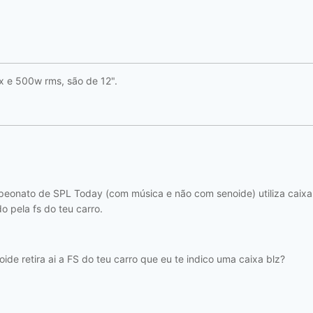
 e 500w rms, são de 12".
eonato de SPL Today (com música e não com senoide) utiliza caixa d
o pela fs do teu carro.
de retira ai a FS do teu carro que eu te indico uma caixa blz?