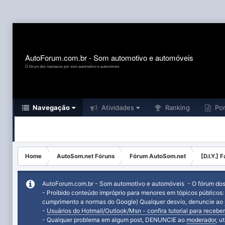
AutoForum.com.br - Som automotivo e automóveis
O fórum dos maníacos por som automotivo e automóveis
Navegação
Atividades
Ranking
Por
Home
AutoSom.net Fóruns
Fórum AutoSom.net
[D.I.Y.]
AutoForum.com.br - Som automotivo e automóveis - O fórum do
- Proibido conteúdo impróprio para menores em tópicos públicos
cumprimento a normas do Google) Qualquer desvio, denuncie ao
-
Usuários do Hotmail/Outlook/Msn - confira tutorial para receber
- Qualquer problema em algum post, DENUNCIE ao
moderador
, u