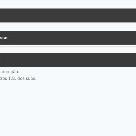
sse:
:
a atenção.
ros T.S. dos subs.