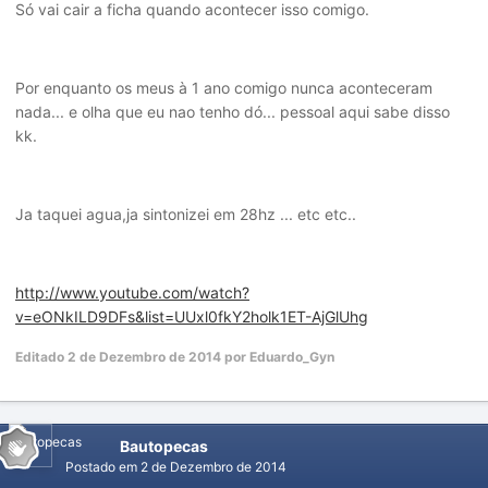
Só vai cair a ficha quando acontecer isso comigo.
Por enquanto os meus à 1 ano comigo nunca aconteceram
nada... e olha que eu nao tenho dó... pessoal aqui sabe disso
kk.
Ja taquei agua,ja sintonizei em 28hz ... etc etc..
http://www.youtube.com/watch?
v=eONkILD9DFs&list=UUxl0fkY2holk1ET-AjGlUhg
Editado
2 de Dezembro de 2014
por Eduardo_Gyn
Bautopecas
Postado em
2 de Dezembro de 2014