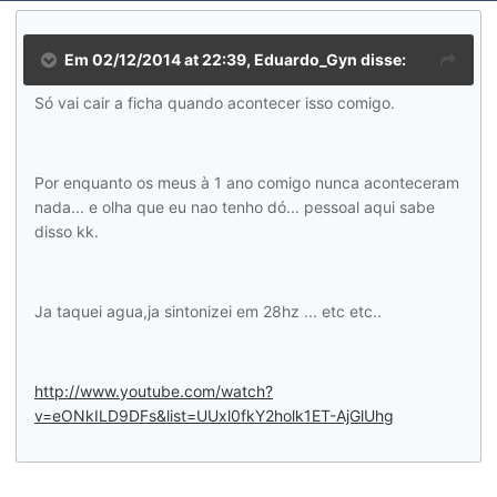
Em 02/12/2014 at 22:39, Eduardo_Gyn disse:
Só vai cair a ficha quando acontecer isso comigo.
Por enquanto os meus à 1 ano comigo nunca aconteceram
nada... e olha que eu nao tenho dó... pessoal aqui sabe
disso kk.
Ja taquei agua,ja sintonizei em 28hz ... etc etc..
http://www.youtube.com/watch?
v=eONkILD9DFs&list=UUxl0fkY2holk1ET-AjGlUhg