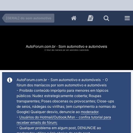
[GERAL] do som automotivo
AutoForum.com.br - Som automotivo e automóveis
O fórum dos maníacos por som automotivo e automóveis
AutoForum.com.br - Som automotivo e automóveis - O
fórum dos maníacos por som automotivo e automóveis
- Proibido conteúdo impróprio para menores em tópicos
públicos: Nudez estrategicamente coberta; Roupas
transparentes; Poses obscenas ou provocantes; Close-ups
de seios, nádegas ou virilhas; (em cumprimento a normas do
Google) Qualquer desvio, denuncie ao
moderador
.
-
Usuários do Hotmail/Outlook/Msn - confira tutorial para
receber emails do fórum;
- Qualquer problema em algum post, DENUNCIE ao