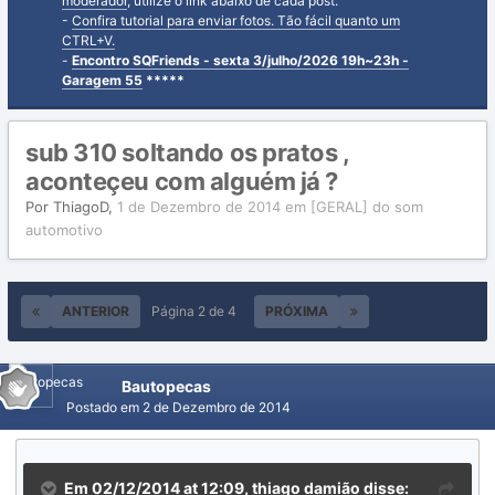
moderador
, utilize o link abaixo de cada post.
-
Confira tutorial para enviar fotos. Tão fácil quanto um
CTRL+V.
-
Encontro SQFriends - sexta 3/julho/2026 19h~23h -
Garagem 55
*****
sub 310 soltando os pratos ,
aconteçeu com alguém já ?
Por
ThiagoD
,
1 de Dezembro de 2014
em
[GERAL] do som
automotivo
ANTERIOR
Página 2 de 4
PRÓXIMA
Bautopecas
Postado em
2 de Dezembro de 2014
Em 02/12/2014 at 12:09, thiago damião disse: