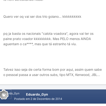
Quero ver oq vai ser dos trio goiano... kkkkkkkkkk
pq ja basta os nacionais "calota voadora", agora vai ter os
paine prato voador kkkkkkkkk. Mas PELO menos AINDA
aguentam o ca****, mas que tá estranho tá viu.
Talvez isso seja de certa forma bom por aqui, assim quem sabe
o pessoal passa a usar outros subs, tipo MTX, Kenwood, JBL...
Eduardo_Gyn
Postado em
2 de Dezembro de 2014