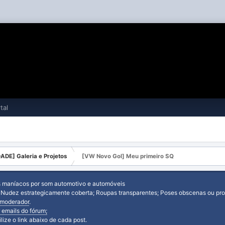
tal
ADE] Galeria e Projetos
[VW Novo Gol] Meu primeiro SQ
s maníacos por som automotivo e automóveis
: Nudez estrategicamente coberta; Roupas transparentes; Poses obscenas ou prov
moderador
.
 emails do fórum;
tilize o link abaixo de cada post.