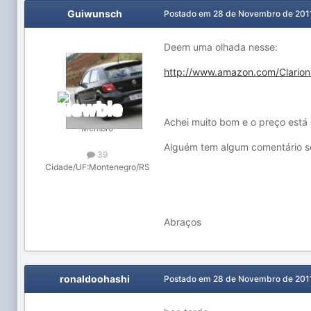
Guiwunsch
Postado em
28 de Novembro de 201
Deem uma olhada nesse:
http://www.amazon.com/Clario
Achei muito bom e o preço está 
Membro
Alguém tem algum comentário s
39
Cidade/UF:
Montenegro/RS
Abraços
ronaldoohashi
Postado em
28 de Novembro de 201