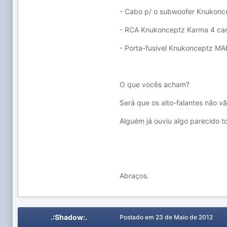
- Cabo p/ o subwoofer Knukon
- RCA Knukonceptz Karma 4 ca
- Porta-fusivel Knukonceptz M
O que vocês acham?
Será que os alto-falantes não v
Alguém já ouviu algo parecido 
Abraços.
.:Shadow:.
Postado em
23 de Maio de 2012