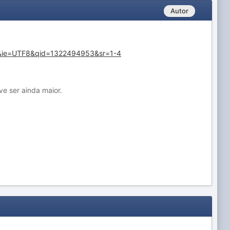
Autor
ar&ie=UTF8&qid=1322494953&sr=1-4
ve ser ainda maior.