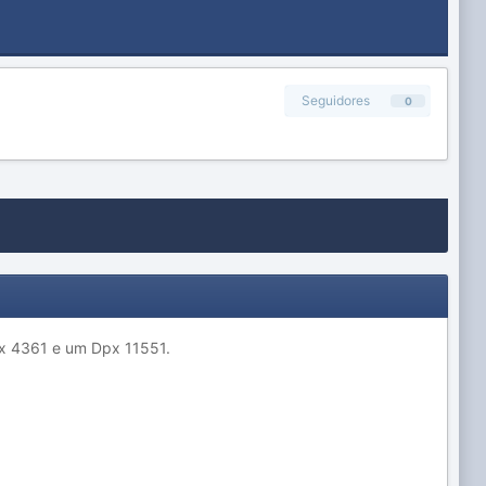
Seguidores
0
px 4361 e um Dpx 11551.