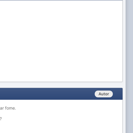
Autor
sar fome.
?