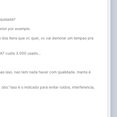
squisada?
arion por exemplo.
um dos itens que vc quer, vc vai demorar um tempao pra
 A7 custa 3.000 usado...
enas isso. nao tem nada haver com qualidade. manta é
bs:"isso é o indicado para evitar ruidos, interferencia,