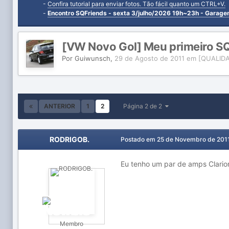
-
Confira tutorial para enviar fotos. Tão fácil quanto um CTRL+V.
-
Encontro SQFriends - sexta 3/julho/2026 19h~23h - Garag
[VW Novo Gol] Meu primeiro S
Por
Guiwunsch
,
29 de Agosto de 2011
em
[QUALIDAD
ANTERIOR
1
2
Página 2 de 2
RODRIGOB.
Postado em
25 de Novembro de 201
Eu tenho um par de amps Clario
Membro