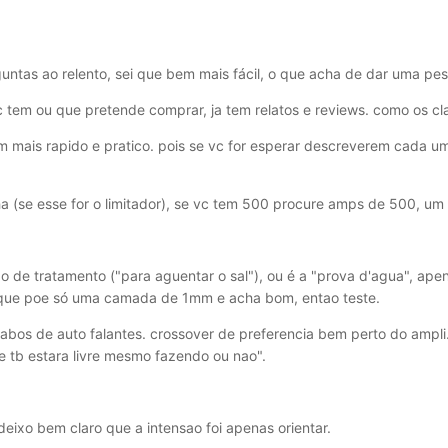
rguntas ao relento, sei que bem mais fácil, o que acha de dar uma pe
c tem ou que pretende comprar, ja tem relatos e reviews. como os cl
em mais rapido e pratico. pois se vc for esperar descreverem cada 
a (se esse for o limitador), se vc tem 500 procure amps de 500, um
po de tratamento ("para aguentar o sal"), ou é a "prova d'agua", ap
ue poe só uma camada de 1mm e acha bom, entao teste.
bos de auto falantes. crossover de preferencia bem perto do ampli. o
ue tb estara livre mesmo fazendo ou nao".
deixo bem claro que a intensao foi apenas orientar.