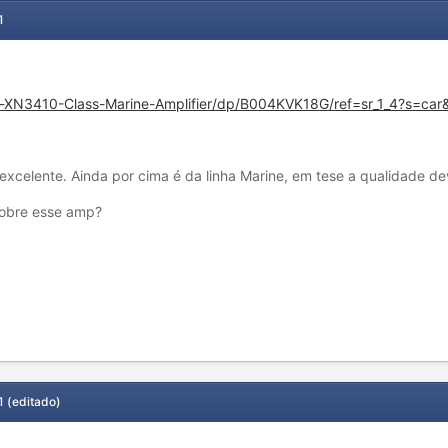
1
n-XN3410-Class-Marine-Amplifier/dp/B004KVK18G/ref=sr_1_4?s=c
excelente. Ainda por cima é da linha Marine, em tese a qualidade de
obre esse amp?
1
(editado)