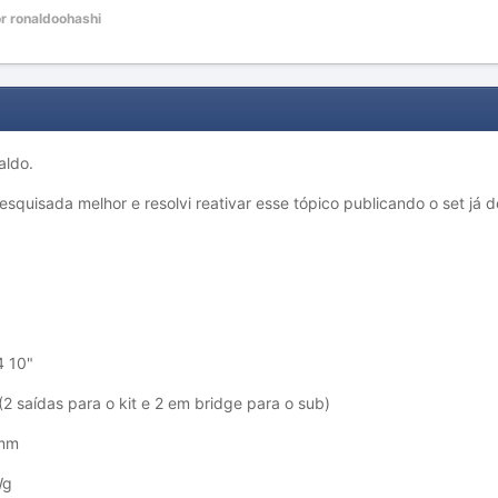
r ronaldoohashi
aldo.
quisada melhor e resolvi reativar esse tópico publicando o set já de
4 10"
2 saídas para o kit e 2 em bridge para o sub)
1mm
Wg