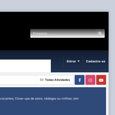
Entrar
Cadastre-se
Facebook
Instagram
Yout
Todas Atividades
ocantes; Close-ups de seios, nádegas ou virilhas; (em