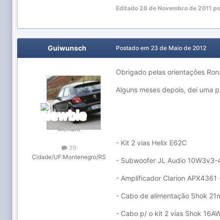
Editado
28 de Novembro de 2011
po
Guiwunsch
Postado em
23 de Maio de 2012
Obrigado pelas orientações Ron
Alguns meses depois, dei uma pes
Membro
- Kit 2 vias Helix E62C
39
Cidade/UF:
Montenegro/RS
- Subwoofer JL Audio 10W3v3-
- Amplificador Clarion APX4361 (
- Cabo de alimentação Shok 2
- Cabo p/ o kit 2 vias Shok 16A