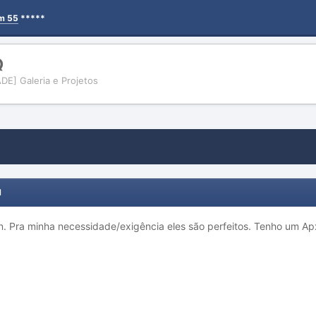
em 55
*****
Q
E] Galeria e Projetos
1
n. Pra minha necessidade/exigência eles são perfeitos. Tenho um A