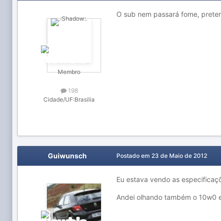
O sub nem passará fome, prete
Membro
198
Cidade/UF:
Brasilia
Guiwunsch
Postado em
23 de Maio de 2012
Eu estava vendo as especificaçõ
Andei olhando também o 10w0 e 