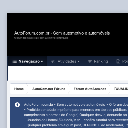
AutoForum.com.br - Som automotivo e automóveis
O fórum dos maníacos por som automotivo e automóveis
Navegação
Atividades
Ranking
Por
Home
AutoSom.net Fóruns
Fórum AutoSom.net
[QUALID
AutoForum.com.br - Som automotivo e automóveis - O fórum do
- Proibido conteúdo impróprio para menores em tópicos públicos
cumprimento a normas do Google) Qualquer desvio, denuncie ao
-
Usuários do Hotmail/Outlook/Msn - confira tutorial para receber
- Qualquer problema em algum post, DENUNCIE ao
moderador
, u