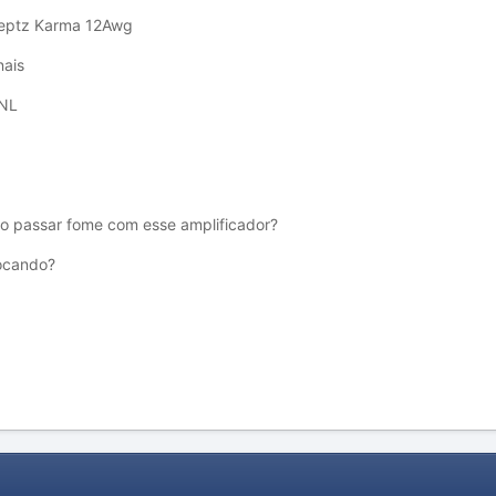
ceptz Karma 12Awg
nais
ANL
ão passar fome com esse amplificador?
tocando?