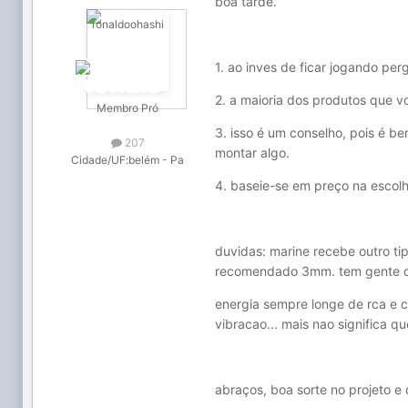
boa tarde.
1. ao inves de ficar jogando pe
2. a maioria dos produtos que v
Membro Pró
3. isso é um conselho, pois é b
207
montar algo.
Cidade/UF:
belém - Pa
4. baseie-se em preço na escolh
duvidas: marine recebe outro ti
recomendado 3mm. tem gente q
energia sempre longe de rca e ca
vibracao... mais nao significa q
abraços, boa sorte no projeto e 