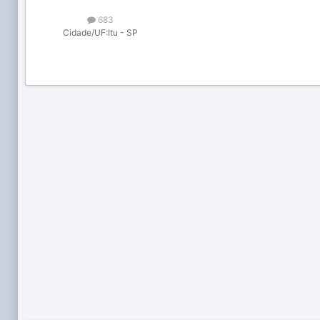
683
Cidade/UF:
Itu - SP