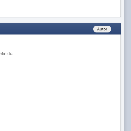
Autor
finido: