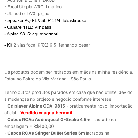
- Focal Utopia WRC: l.marino
- JL audio TW3: pr_nor
-
Speaker AQ FLX SLIP 14/4: lukaskrause
- Canare 4s11: ViihBass
- Alpine 9815: aquathermoti
it 2 vias focal KRX2 6,5: fernando_cesar
- K
Os produtos podem ser retirados em mãos na minha residência.
Estou no Bairro da Vila Mariana - São Paulo.
Tenho outros produtos parados em casa que não utilizei devido
a mudanças no projeto e negocio conforme interesse:
- Cd player Alpine CDA-9815
- praticamente novo, importação
oficial -
Vendido
=> aquathermoti
-
Cabos RCAs Audioquest G-Snake 4,5m
- lacrado na
embalagem = R$400,00
-
Cabos RCAs Stinger Bullet Series 6m
lacrados na