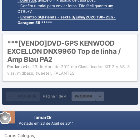
moderador
, utilize o link abaixo de cada post.
-
Confira tutorial para enviar fotos. Tão fácil quanto um
CTRL+V.
-
Encontro SQFriends - sexta 3/julho/2026 19h~23h -
Garagem 55
*****
***[VENDO]DVD-GPS KENWOOD
EXCELLON DNX9960 Top de linha /
Amp Blau PA2
Por
lamar¢k
,
23 de Abril de 2011
em
Classificados KIT 2 VIAS, 3
vias, midbass, tweeter, FALANTES
ANTERIOR
Página 1 de 4
PRÓXIMA
lamar¢k
Postado em
23 de Abril de 2011
Caros Colegas,