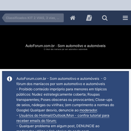
Classificados KIT 2 VIAS, 3 vias, midbass, tweeter, FALANTES
AutoForum.com.br - Som automotivo e automóveis
O fórum dos maníacos por som automotivo e automóveis
AutoForum.com.br - Som automotivo e automóveis - O
fórum dos maníacos por som automotivo e automóveis
- Proibido conteúdo impróprio para menores em tópicos
públicos: Nudez estrategicamente coberta; Roupas
transparentes; Poses obscenas ou provocantes; Close-ups
de seios, nádegas ou virilhas; (em cumprimento a normas do
Google) Qualquer desvio, denuncie ao
moderador
.
-
Usuários do Hotmail/Outlook/Msn - confira tutorial para
receber emails do fórum;
- Qualquer problema em algum post, DENUNCIE ao