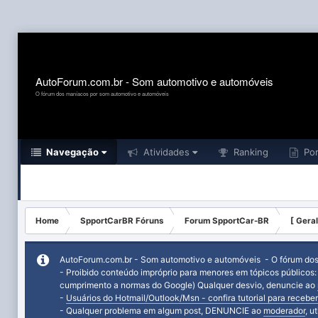
AutoForum.com.br - Som automotivo e automóveis
O fórum dos maníacos por som automotivo e automóveis
Navegação
Atividades
Ranking
Por
Home
SpportCarBR Fóruns
Forum SpportCar-BR
[ Geral
AutoForum.com.br - Som automotivo e automóveis - O fórum do
- Proibido conteúdo impróprio para menores em tópicos públicos
cumprimento a normas do Google) Qualquer desvio, denuncie ao
-
Usuários do Hotmail/Outlook/Msn - confira tutorial para receber
- Qualquer problema em algum post, DENUNCIE ao
moderador
, u