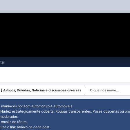
tal
 ] Artigos, Dúvidas, Notícias e discussões diversas
O que nos move...
s maníacos por som automotivo e automóveis
: Nudez estrategicamente coberta; Roupas transparentes; Poses obscenas ou prov
moderador
.
 emails do fórum;
tilize o link abaixo de cada post.