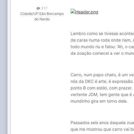
317
Cidade/UF:
São Bercampo
do Nardo
Lembro como se tivesse acontec
de caras numa roda onde riam, c
todo mundo riu e falou: ‘Ah, o c
da zoação comecei a ver o mund
Carro, num papo chato, é um veí
nós da DKC é arte, é expressão.
ponto B com estilo, com prazer.
vertente JDM, tem gente que é A
mundinho gira em torno dele.
Passados seis anos daquela zuad
que me mostrou que carro vai b