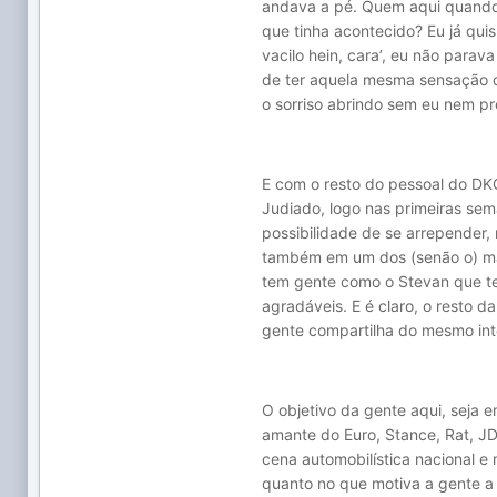
andava a pé. Quem aqui quando 
que tinha acontecido? Eu já qui
vacilo hein, cara’, eu não parav
de ter aquela mesma sensação q
o sorriso abrindo sem eu nem pre
E com o resto do pessoal do DKC
Judiado, logo nas primeiras sema
possibilidade de se arrepender,
também em um dos (senão o) mais
tem gente como o Stevan que te
agradáveis. E é claro, o resto 
gente compartilha do mesmo int
O objetivo da gente aqui, seja e
amante do Euro, Stance, Rat, JD
cena automobilística nacional 
quanto no que motiva a gente a 