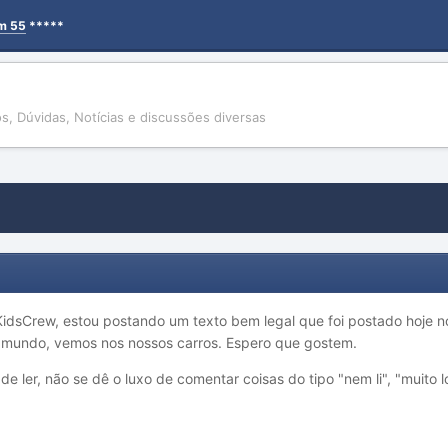
em 55
*****
gos, Dúvidas, Notícias e discussões diversas
idsCrew, estou postando um texto bem legal que foi postado hoje no
o mundo, vemos nos nossos carros. Espero que gostem.
 de ler, não se dê o luxo de comentar coisas do tipo "nem li", "muito 