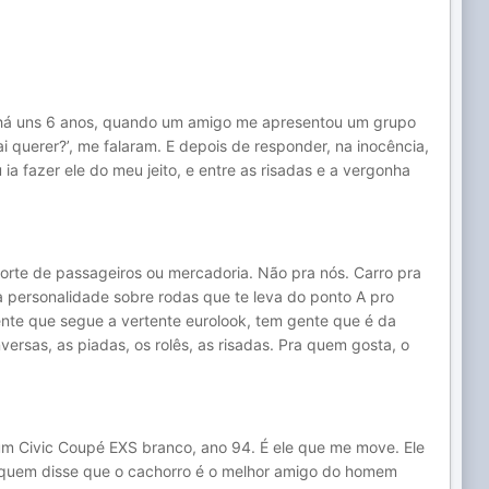
, há uns 6 anos, quando um amigo me apresentou um grupo
querer?’, me falaram. E depois de responder, na inocência,
 ia fazer ele do meu jeito, e entre as risadas e a vergonha
orte de passageiros ou mercadoria. Não pra nós. Carro pra
a personalidade sobre rodas que te leva do ponto A pro
gente que segue a vertente eurolook, tem gente que é da
ersas, as piadas, os rolês, as risadas. Pra quem gosta, o
e um Civic Coupé EXS branco, ano 94. É ele que me move. Ele
 quem disse que o cachorro é o melhor amigo do homem