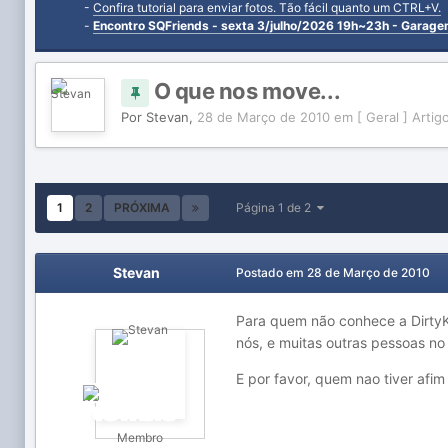
-
Confira tutorial para enviar fotos. Tão fácil quanto um CTRL+V.
-
Encontro SQFriends - sexta 3/julho/2026 19h~23h - Garag
O que nos move...
Por
Stevan
,
28 de Março de 2010
em
[ Geral ] Arti
1
2
PRÓXIMA
Página 1 de 2
Stevan
Postado em
28 de Março de 2010
Para quem não conhece a DirtyK
nós, e muitas outras pessoas n
E por favor, quem nao tiver afim
Membro