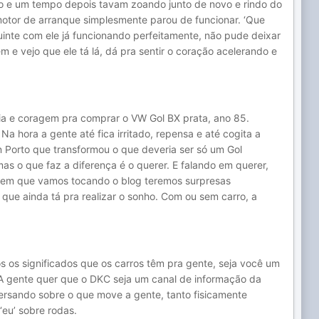
o e um tempo depois tavam zoando junto de novo e rindo do
motor de arranque simplesmente parou de funcionar. ‘Que
guinte com ele já funcionando perfeitamente, não pude deixar
 vejo que ele tá lá, dá pra sentir o coração acelerando e
éia e coragem pra comprar o VW Gol BX prata, ano 85.
Na hora a gente até fica irritado, repensa e até cogita a
n Porto que transformou o que deveria ser só um Gol
as o que faz a diferença é o querer. E falando em querer,
o em que vamos tocando o blog teremos surpresas
 que ainda tá pra realizar o sonho. Com ou sem carro, a
dos os significados que os carros têm pra gente, seja você um
. A gente quer que o DKC seja um canal de informação da
ersando sobre o que move a gente, tanto fisicamente
‘eu’ sobre rodas.