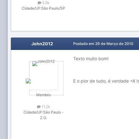
5.5k
Cidade/UF:
São Paulo/SP
John2012
Postado em
29 de Março de 2010
Texto muito bom!
E o pior de tudo, é verdade =X 
Membro
11.2k
Cidade/UF:
São Paulo -
Z.O.