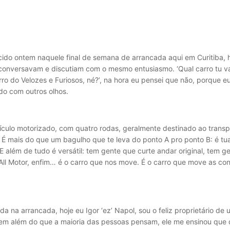
ido ontem naquele final de semana de arrancada aqui em Curitiba
onversavam e discutiam com o mesmo entusiasmo. ‘Qual carro tu vai 
arro do Velozes e Furiosos, né?’, na hora eu pensei que não, porque eu
o com outros olhos.
culo motorizado, com quatro rodas, geralmente destinado ao transp
 É mais do que um bagulho que te leva do ponto A pro ponto B: é tu
 E além de tudo é versátil: tem gente que curte andar original, tem 
ll Motor, enfim… é o carro que nos move. É o carro que move as conv
a na arrancada, hoje eu Igor ‘ez’ Napol, sou o feliz proprietário d
em além do que a maioria das pessoas pensam, ele me ensinou que