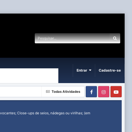
Entrar
Cadastre-se
Facebook
Instagram
Yout
Todas Atividades
ocantes; Close-ups de seios, nádegas ou virilhas; (em