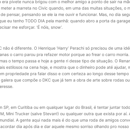
era pivete nunca brigou com o melhor amigo a ponto de sair na mã
s meter a marreta no Civic quando, em uma das muitas situações, o 
a de pensar, pensando se ele ia me ouvir e funcionar. Mas, no dia se
ue eu tenho TODO DIA pela manhã: quando abro a porta da garagem e
cisar me esforçar. ‘É nóis, snow’.
 não é diferente. O Henrique ‘Harry’ Perachi só precisou de uma id
nas o carro parou pra refazer motor porque ao frear o carro morria. 
 mas o tempo passa e hoje a gente ri desse tipo de situação. O Rena
 estilosos na cena hoje, e mostra que o dinheiro pode até ajudar, m
m propriedade pra falar disso e com certeza ao longo desse temp
da galera que compõe o DKC que já tem a obra de arte sobre rodas ou
eresse.
m SP, em Curitiba ou em qualquer lugar do Brasil, é tentar juntar to
M, Mini Trucker (salve Stevan!) ou qualquer outra que exista por aí
e mundial. A gente aqui nada mais é do que uma roda de amigos conv
acordar dia após dia e dar aquele mesmo sorriso olhando pro nosso 