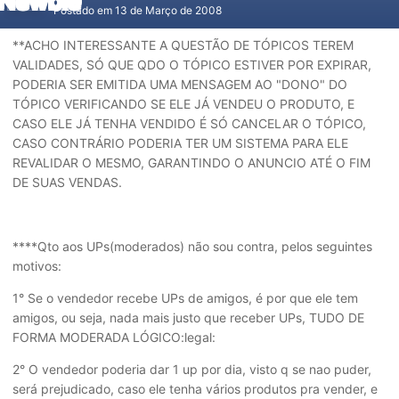
Postado em
13 de Março de 2008
**ACHO INTERESSANTE A QUESTÃO DE TÓPICOS TEREM
VALIDADES, SÓ QUE QDO O TÓPICO ESTIVER POR EXPIRAR,
PODERIA SER EMITIDA UMA MENSAGEM AO "DONO" DO
TÓPICO VERIFICANDO SE ELE JÁ VENDEU O PRODUTO, E
CASO ELE JÁ TENHA VENDIDO É SÓ CANCELAR O TÓPICO,
CASO CONTRÁRIO PODERIA TER UM SISTEMA PARA ELE
REVALIDAR O MESMO, GARANTINDO O ANUNCIO ATÉ O FIM
DE SUAS VENDAS.
****Qto aos UPs(moderados) não sou contra, pelos seguintes
motivos:
1° Se o vendedor recebe UPs de amigos, é por que ele tem
amigos, ou seja, nada mais justo que receber UPs, TUDO DE
FORMA MODERADA LÓGICO:legal:
2° O vendedor poderia dar 1 up por dia, visto q se nao puder,
será prejudicado, caso ele tenha vários produtos pra vender, e