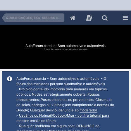
QUALIFICAÇÕES, FAQ, REGRAS e DICAS para o Classificados
AutoForum.com.br - Som automotivo e automóveis
O fórum dos maníacos por som automotivo e automóveis
AutoForum.com.br - Som automotivo e automóveis - O
fórum dos maníacos por som automotivo e automóveis
- Proibido conteúdo impróprio para menores em tópicos
públicos: Nudez estrategicamente coberta; Roupas
transparentes; Poses obscenas ou provocantes; Close-ups
de seios, nádegas ou virilhas; (em cumprimento a normas do
Google) Qualquer desvio, denuncie ao
moderador
.
-
Usuários do Hotmail/Outlook/Msn - confira tutorial para
receber emails do fórum;
- Qualquer problema em algum post, DENUNCIE ao