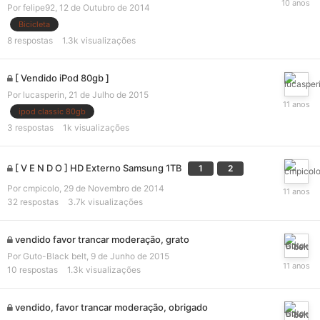
Por
felipe92
,
12 de Outubro de 2014
Bicicleta
8
respostas
1.3k
visualizações
[ Vendido iPod 80gb ]
Por
lucasperin
,
21 de Julho de 2015
ipod classic 80gb
3
respostas
1k
visualizações
[ V E N D O ] HD Externo Samsung 1TB
1
2
Por
cmpicolo
,
29 de Novembro de 2014
32
respostas
3.7k
visualizações
vendido favor trancar moderação, grato
Por
Guto-Black belt
,
9 de Junho de 2015
10
respostas
1.3k
visualizações
vendido, favor trancar moderação, obrigado