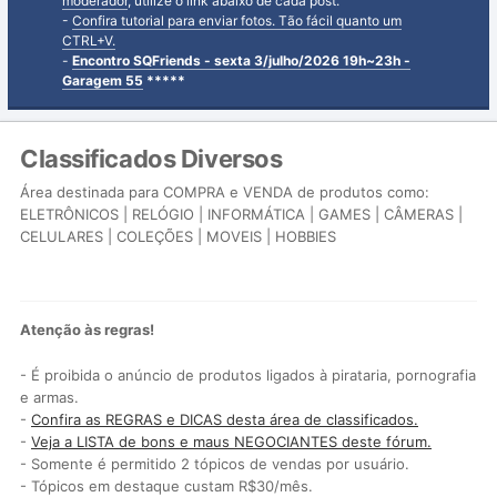
moderador
, utilize o link abaixo de cada post.
-
Confira tutorial para enviar fotos. Tão fácil quanto um
CTRL+V.
-
Encontro SQFriends - sexta 3/julho/2026 19h~23h -
Garagem 55
*****
Classificados Diversos
Área destinada para COMPRA e VENDA de produtos como:
ELETRÔNICOS | RELÓGIO | INFORMÁTICA | GAMES | CÂMERAS |
CELULARES | COLEÇÕES | MOVEIS | HOBBIES
Atenção às regras!
- É proibida o anúncio de produtos ligados à pirataria, pornografia
e armas.
-
Confira as REGRAS e DICAS desta área de classificados.
-
Veja a LISTA de bons e maus NEGOCIANTES deste fórum.
- Somente é permitido 2 tópicos de vendas por usuário.
- Tópicos em destaque custam R$30/mês.