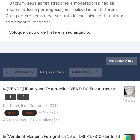
- O fórum, seus administradores e moderadores não se
responsabilizam por negociações realizadas neste fórum.
Qualquer problema deve ser tratada exclusivamente entre o
comprador e vendedor.
-
Coloque cálculo de frete em seu anúncio.
ORDENAR POR
ANTERIOR
Página 4 de 5
PRÓXIMA
[VENDO] iPod Nano 7ª geração - VENDIDO Favor trancar.
1
2
Por
Kired
,
9 de Outubro de 2015
(e 2 mais)
ipod
nano
43
respostas
3k
visualizações
[Vendida] Maquina Fotográfica Nikon DSLR D-3100 lente kit