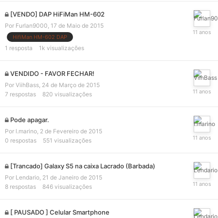
[VENDO] DAP HiFiMan HM-602
Por
Furlan9000
,
17 de Maio de 2015
HifiMan HM-602 DAP
1
resposta
1k
visualizações
VENDIDO - FAVOR FECHAR!
Por
ViihBass
,
24 de Março de 2015
7
respostas
820
visualizações
Pode apagar.
Por
l.marino
,
2 de Fevereiro de 2015
0
respostas
551
visualizações
[Trancado] Galaxy S5 na caixa Lacrado (Barbada)
Por
Lendario
,
21 de Janeiro de 2015
8
respostas
846
visualizações
[ PAUSADO ] Celular Smartphone