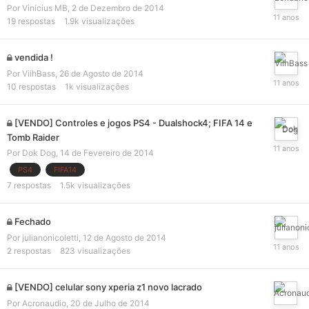
Por
Vinícius MB
,
2 de Dezembro de 2014
19
respostas
1.9k
visualizações
vendida !
Por
ViihBass
,
26 de Agosto de 2014
10
respostas
1k
visualizações
[VENDO] Controles e jogos PS4 - Dualshock4; FIFA 14 e
Tomb Raider
Por
Dok Dog
,
14 de Fevereiro de 2014
PS4
FIFA14
7
respostas
1.5k
visualizações
Fechado
Por
julianonicoletti
,
12 de Agosto de 2014
2
respostas
823
visualizações
[VENDO] celular sony xperia z1 novo lacrado
Por
Acronaudio
,
20 de Julho de 2014