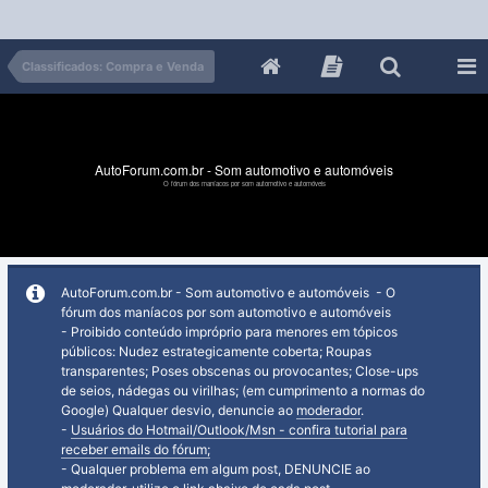
Classificados: Compra e Venda
AutoForum.com.br - Som automotivo e automóveis
O fórum dos maníacos por som automotivo e automóveis
AutoForum.com.br - Som automotivo e automóveis - O
fórum dos maníacos por som automotivo e automóveis
- Proibido conteúdo impróprio para menores em tópicos
públicos: Nudez estrategicamente coberta; Roupas
transparentes; Poses obscenas ou provocantes; Close-ups
de seios, nádegas ou virilhas; (em cumprimento a normas do
Google) Qualquer desvio, denuncie ao
moderador
.
-
Usuários do Hotmail/Outlook/Msn - confira tutorial para
receber emails do fórum;
- Qualquer problema em algum post, DENUNCIE ao