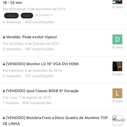
18 - 55 mm
Por
Marcelook
,
9 de Novembro de 2015
(e 3 mais)
nikon
dslr
0
respostas
639
visualizações
Vendido. Pode excluir tópico!
Por
dcontato
,
6 de Outubro de 2015
0
respostas
582
visualizações
[VENDIDO] Monitor LG 19" VGA DVI HDMI
Por
Hellmind
,
4 de Setembro de 2015
0
respostas
743
visualizações
[VENDIDO] Ipod Classic 80GB 6ª Geração
Por
Leao
,
7 de Agosto de 2015
1
resposta
824
visualizações
[VENDIDO] Bicicleta Freio a Disco Quadro de Aluminio TOP
DE LINHA