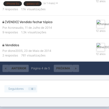
(e 1 mais)
iPhone 5s
galaxy s5
7
respostas
1.1k
visualizações
[VENDO] Vendido fechar tópico
Por
Acronaudio
,
11 de Julho de 2014
9
respostas
1.3k
visualizações
Vendidos
Por
dione2005
,
23 de Maio de 2014
2
respostas
761
visualizações
ANTERIOR
Página 4 de 5
PRÓXIMA
Seguidores
0