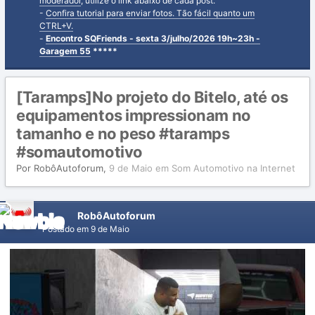
moderador
, utilize o link abaixo de cada post.
-
Confira tutorial para enviar fotos. Tão fácil quanto um
CTRL+V.
-
Encontro SQFriends - sexta 3/julho/2026 19h~23h -
Garagem 55
*****
[Taramps]No projeto do Bitelo, até os
equipamentos impressionam no
tamanho e no peso #taramps
#somautomotivo
Por
RobôAutoforum
,
9 de Maio
em
Som Automotivo na Internet
RobôAutoforum
Postado em
9 de Maio