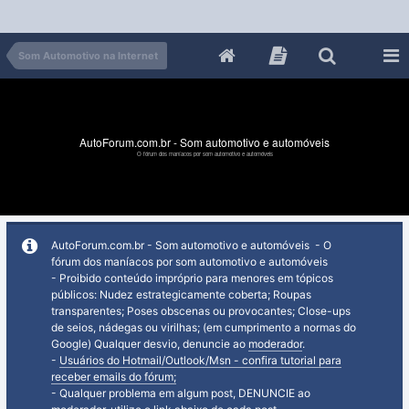
Som Automotivo na Internet
AutoForum.com.br - Som automotivo e automóveis
O fórum dos maníacos por som automotivo e automóveis
AutoForum.com.br - Som automotivo e automóveis - O
fórum dos maníacos por som automotivo e automóveis
- Proibido conteúdo impróprio para menores em tópicos
públicos: Nudez estrategicamente coberta; Roupas
transparentes; Poses obscenas ou provocantes; Close-ups
de seios, nádegas ou virilhas; (em cumprimento a normas do
Google) Qualquer desvio, denuncie ao
moderador
.
-
Usuários do Hotmail/Outlook/Msn - confira tutorial para
receber emails do fórum;
- Qualquer problema em algum post, DENUNCIE ao