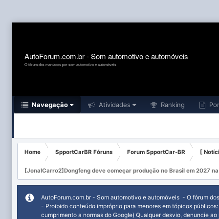
AutoForum.com.br - Som automotivo e automóveis
O fórum dos maníacos por som automotivo e automóveis
Navegação
Atividades
Ranking
Por
Home
SpportCarBR Fóruns
Forum SpportCar-BR
[ Notíc
[JonalCarro2]Dongfeng deve começar produção no Brasil em 2027 na 
AutoForum.com.br - Som automotivo e automóveis - O fórum do
- Proibido conteúdo impróprio para menores em tópicos públicos
cumprimento a normas do Google) Qualquer desvio, denuncie ao