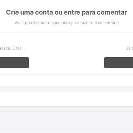
Crie uma conta ou entre para comentar
Você precisar ser um membro para fazer um comentário
a
ade. É fácil!
Já 