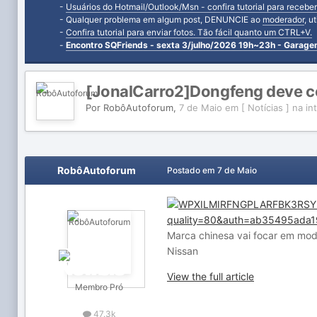
-
Usuários do Hotmail/Outlook/Msn - confira tutorial para receber
- Qualquer problema em algum post, DENUNCIE ao
moderador
, u
-
Confira tutorial para enviar fotos. Tão fácil quanto um CTRL+V.
-
Encontro SQFriends - sexta 3/julho/2026 19h~23h - Garag
[JonalCarro2]Dongfeng deve co
Por
RobôAutoforum
,
7 de Maio
em
[ Notícias ] na in
RobôAutoforum
Postado em
7 de Maio
Marca chinesa vai focar em mode
Nissan
View the full article
Membro Pró
47.3k