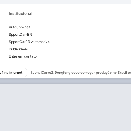
Institucional
AutoSom.net
SpportCar-BR
SpportCarBR Automotive
Publicidade
Entre em contato
s ] na internet
[JonalCarro2]Dongfeng deve começar produção no Brasil em