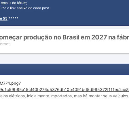
 emails do fórum;
tilize o link abaixo de cada post.
em 55
*****
meçar produção no Brasil em 2027 na fábr
ternet
los elétricos, inicialmente importados, mas irá montar seus veículo