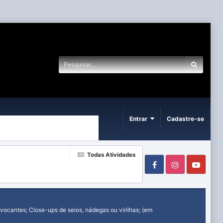
Entrar
Cadastre-se
Todas Atividades
Facebook
Instagram
Yout
ocantes; Close-ups de seios, nádegas ou virilhas; (em