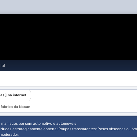
tal
ias ] na internet
fábrica da Nissan
s maníacos por som automotivo e automóveis
: Nudez estrategicamente coberta; Roupas transparentes; Poses obscenas ou prov
moderador
.