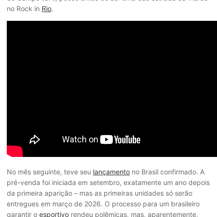
no Rock in
Rio
.
No mês seguinte, teve seu
lançamento
no Brasil confirmado. A
pré-venda foi iniciada em setembro, exatamente um ano depois
da primeira aparição – mas as primeiras unidades só serão
entregues em março de 2026. O processo para um brasileiro
garantir o
esportivo
rendeu polêmicas, mas, aparentemente,