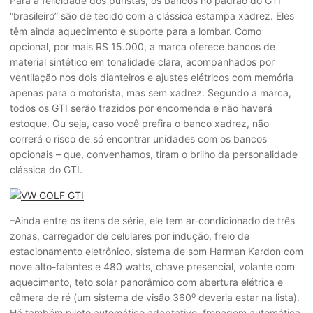
Para a felicidade dos puristas, os bancos no padrão do GTI
“brasileiro” são de tecido com a clássica estampa xadrez. Eles
têm ainda aquecimento e suporte para a lombar. Como
opcional, por mais R$ 15.000, a marca oferece bancos de
material sintético em tonalidade clara, acompanhados por
ventilação nos dois dianteiros e ajustes elétricos com memória
apenas para o motorista, mas sem xadrez. Segundo a marca,
todos os GTI serão trazidos por encomenda e não haverá
estoque. Ou seja, caso você prefira o banco xadrez, não
correrá o risco de só encontrar unidades com os bancos
opcionais – que, convenhamos, tiram o brilho da personalidade
clássica do GTI.
–
Ainda entre os itens de série, ele tem ar-condicionado de três
zonas, carregador de celulares por indução, freio de
estacionamento eletrônico, sistema de som Harman Kardon com
nove alto-falantes e 480 watts, chave presencial, volante com
aquecimento, teto solar panorâmico com abertura elétrica e
o
câmera de ré (um sistema de visão 360
deveria estar na lista).
Há também piloto automático adaptativo, frenagem automática