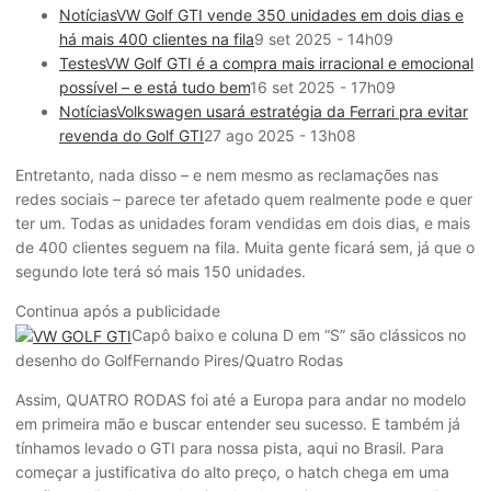
Notícias
VW Golf GTI vende 350 unidades em dois dias e
há mais 400 clientes na fila
9 set 2025 - 14h09
Testes
VW Golf GTI é a compra mais irracional e emocional
possível – e está tudo bem
16 set 2025 - 17h09
Notícias
Volkswagen usará estratégia da Ferrari pra evitar
revenda do Golf GTI
27 ago 2025 - 13h08
Entretanto, nada disso – e nem mesmo as reclamações nas
redes sociais – parece ter afetado quem realmente pode e quer
ter um. Todas as unidades foram vendidas em dois dias, e mais
de 400 clientes seguem na fila. Muita gente ficará sem, já que o
segundo lote terá só mais 150 unidades.
Continua após a publicidade
Capô baixo e coluna D em “S” são clássicos no
desenho do Golf
Fernando Pires/Quatro Rodas
Assim, QUATRO RODAS foi até a Europa para andar no modelo
em primeira mão e buscar entender seu sucesso. E também já
tínhamos levado o GTI para nossa pista, aqui no Brasil. Para
começar a justificativa do alto preço, o hatch chega em uma