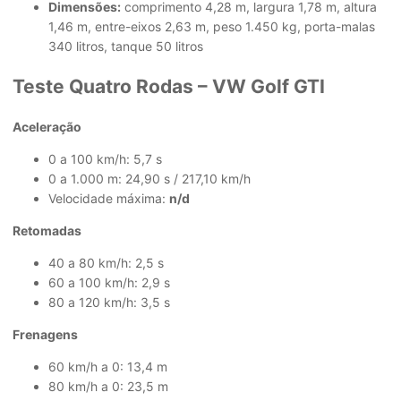
Dimensões:
comprimento 4,28 m, largura 1,78 m, altura
1,46 m, entre-eixos 2,63 m, peso 1.450 kg, porta-malas
340 litros, tanque 50 litros
Teste Quatro Rodas – VW Golf GTI
Aceleração
0 a 100 km/h: 5,7 s
0 a 1.000 m: 24,90 s / 217,10 km/h
Velocidade máxima:
n/d
Retomadas
40 a 80 km/h: 2,5 s
60 a 100 km/h: 2,9 s
80 a 120 km/h: 3,5 s
Frenagens
60 km/h a 0: 13,4 m
80 km/h a 0: 23,5 m