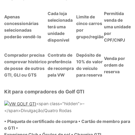
Cada loja
Permitida
Apenas
Limite de
selecionada
venda de
concessionárias
cinco carros
terá uma
uma unidade
selecionadas
por
unidade
por
poderão vendê-lo
grupo/região
disponível
CPF/CNPJ
Comprador precisa
Contrato de
Depósito de
Venda por
comprovar histórico
preferência
10% do valor
ordem de
de posse
de outros
de recompra
do veículo
reserva
GTI, GLI ou GTS
pela VW
para reserva
Kit para compradores do Golf GTI
<span class="hidden">–
</span>
Divulgação/Quatro Rodas
• Plaqueta de certificado de compra • Cartão de membro para
o GTI •
Experience Club • Óculos de sol • Chaveiro GTI