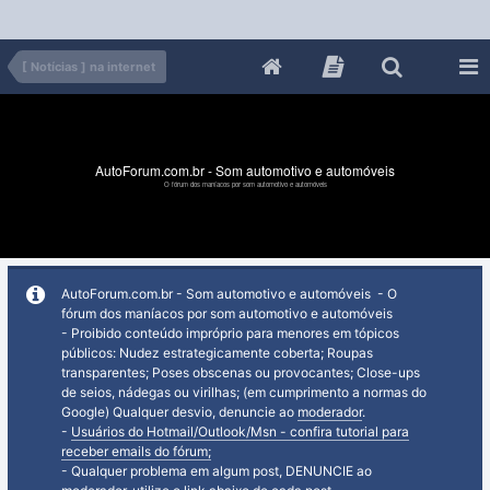
[ Notícias ] na internet
AutoForum.com.br - Som automotivo e automóveis
O fórum dos maníacos por som automotivo e automóveis
AutoForum.com.br - Som automotivo e automóveis - O
fórum dos maníacos por som automotivo e automóveis
- Proibido conteúdo impróprio para menores em tópicos
públicos: Nudez estrategicamente coberta; Roupas
transparentes; Poses obscenas ou provocantes; Close-ups
de seios, nádegas ou virilhas; (em cumprimento a normas do
Google) Qualquer desvio, denuncie ao
moderador
.
-
Usuários do Hotmail/Outlook/Msn - confira tutorial para
receber emails do fórum;
- Qualquer problema em algum post, DENUNCIE ao