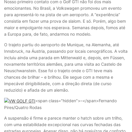
Nosso primeiro contato com o Golf GTI não foi dos mais
emocionantes. No Brasil, a Volkswagen promoveu um evento
para apresentá-lo na pista de um aeroporto. A “experiência”
consistia em fazer uma prova de slalom. E só. Porém, algo bem
maior e empolgante nos esperava. Semanas depois, fomos até
a Europa para, de fato, andarmos no modelo.
O trajeto partiu do aeroporto de Munique, na Alemanha, até
Innsbruck, na Áustria, passando por locais cenográficos. A volta
incluiu ainda uma parada em Mittenwald e, depois, em Füssen,
novamente territórios alemães, para uma visita ao Castelo de
Neuschwanstein. Esse foi o trajeto onde o GTI teve mais
chances de brilhar – e brilhou. Ele segue com a mesma e
impecável dirigibilidade, com a direção direta (de curso
reduzido) e afiada de um alemão.
<span class="hidden">–</span>
Fernando
Pires/Quatro Rodas
A suspensão é firme e parece manter o hatch sobre um trilho,
com uma estabilidade excepcional nas curvas fechadas das
estradas europeias. Apesar disso, não há prejuízos de conforto,