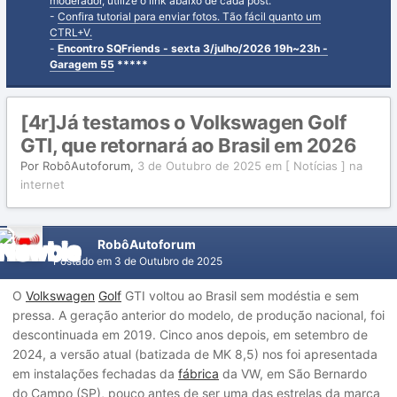
moderador
, utilize o link abaixo de cada post.
-
Confira tutorial para enviar fotos. Tão fácil quanto um
CTRL+V.
-
Encontro SQFriends - sexta 3/julho/2026 19h~23h -
Garagem 55
*****
[4r]Já testamos o Volkswagen Golf
GTI, que retornará ao Brasil em 2026
Por
RobôAutoforum
,
3 de Outubro de 2025
em
[ Notícias ] na
internet
RobôAutoforum
Postado em
3 de Outubro de 2025
O
Volkswagen
Golf
GTI voltou ao Brasil sem modéstia e sem
pressa. A geração anterior do modelo, de produção nacional, foi
descontinuada em 2019. Cinco anos depois, em setembro de
2024, a versão atual (batizada de MK 8,5) nos foi apresentada
em instalações fechadas da
fábrica
da VW, em São Bernardo
do Campo (SP), pouco antes de ser uma das estrelas da marca