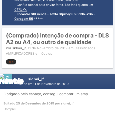
moderador
, utilize o link abaixo de cada post.
-
Confira tutorial para enviar fotos. Tão fácil quanto um
CTRL+V.
-
Encontro SQFriends - sexta 3/julho/2026 19h~23h -
Garagem 55
*****
(Comprado) Intenção de compra - DLS
A2 ou A4, ou outro de qualidade
Por
sidnei_jf
,
11 de Novembro de 2019
em
Classificados
AMPLIFICADORES e módulos
dls
sidnei_jf
Postado em
11 de Novembro de 2019
Obrigado pelo espaço, consegui comprar um amp.
Editado
25 de Dezembro de 2019
por sidnei_jf
Comprei