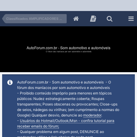
Classificados AMPLIFICADORES e módulos
AutoForum.com.br - Som automotivo e automóveis
O fórum dos maníacos por som automotivo e automóveis
AutoForum.com.br - Som automotivo e automóveis - O
fórum dos maníacos por som automotivo e automóveis
- Proibido conteúdo impróprio para menores em tópicos
públicos: Nudez estrategicamente coberta; Roupas
transparentes; Poses obscenas ou provocantes; Close-ups
de seios, nádegas ou virilhas; (em cumprimento a normas do
Google) Qualquer desvio, denuncie ao
moderador
.
-
Usuários do Hotmail/Outlook/Msn - confira tutorial para
receber emails do fórum;
- Qualquer problema em algum post, DENUNCIE ao