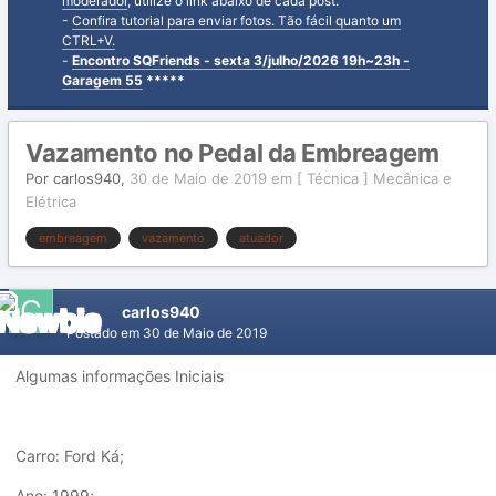
moderador
, utilize o link abaixo de cada post.
-
Confira tutorial para enviar fotos. Tão fácil quanto um
CTRL+V.
-
Encontro SQFriends - sexta 3/julho/2026 19h~23h -
Garagem 55
*****
Vazamento no Pedal da Embreagem
Por
carlos940
,
30 de Maio de 2019
em
[ Técnica ] Mecânica e
Elétrica
embreagem
vazamento
atuador
carlos940
Postado em
30 de Maio de 2019
Algumas informações Iniciais
Carro: Ford Ká;
Ano: 1999;