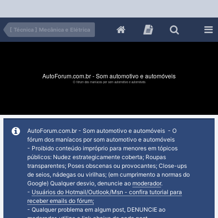
[ Técnica ] Mecânica e Elétrica
AutoForum.com.br - Som automotivo e automóveis
O fórum dos maníacos por som automotivo e automóveis
AutoForum.com.br - Som automotivo e automóveis - O
fórum dos maníacos por som automotivo e automóveis
- Proibido conteúdo impróprio para menores em tópicos
públicos: Nudez estrategicamente coberta; Roupas
transparentes; Poses obscenas ou provocantes; Close-ups
de seios, nádegas ou virilhas; (em cumprimento a normas do
Google) Qualquer desvio, denuncie ao
moderador
.
-
Usuários do Hotmail/Outlook/Msn - confira tutorial para
receber emails do fórum;
- Qualquer problema em algum post, DENUNCIE ao