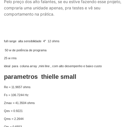
Pelo preço dos alto falantes, se eu estive fazendo esse projeto,
compraria uma unidade apenas, pra testes e vê seu
comportamento na prática.
full range alta sensibilidade 4" 12 ohms
50 w de potência de programa
25 w rms
ideal para coluna array ,mini line , com alto desempenho e baixo custo
parametros thielle small
Re = 11.9657 ohms
Fs = 106.7244 Hz
Zmax = 41.3504 ohms
Qes = 0.9221
Qms = 2.2644
Qts = 0.6553