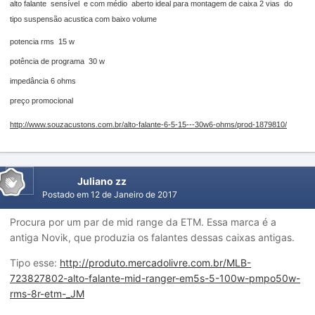
alto falante sensível e com médio aberto ideal para montagem de caixa 2 vias do
tipo suspensão acustica com baixo volume
potencia rms 15 w
potência de programa 30 w
impedância 6 ohms
preço promocional
http://www.souzacustons.com.br/alto-falante-6-5-15---30w6-ohms/prod-1879810/
Juliano zz
Postado em
12 de Janeiro de 2017
Procura por um par de mid range da ETM. Essa marca é a
antiga Novik, que produzia os falantes dessas caixas antigas.
Tipo esse:
http://produto.mercadolivre.com.br/MLB-
723827802-alto-falante-mid-ranger-em5s-5-100w-pmpo50w-
rms-8r-etm-_JM