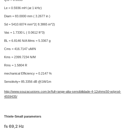
Le = 0.5936 mH (at 1 kHz)
Diam = 83.0000 mm ( 3.2677 in )
Sd = 5410.6074 mm^2( 8.3865 in^2)
Vas = 1.7330 L ( 0.0612 ft^3)
BL = 6.8146 N/A Mms = 5.3367 g
Cms = 416.7147 uM/N
Kms = 2399.7234 N/M
Rms = 1.5804 R
mechanical Efficiency = 0.2147 %
Sensitivity= 85.3356 dB @1W/1m
http://www.souzacustons.com.br/full-range-alta-sensibilidade-4-12ohms50-w/prod-
4559435/
Thiele-Small parameters
fs 69,2 Hz