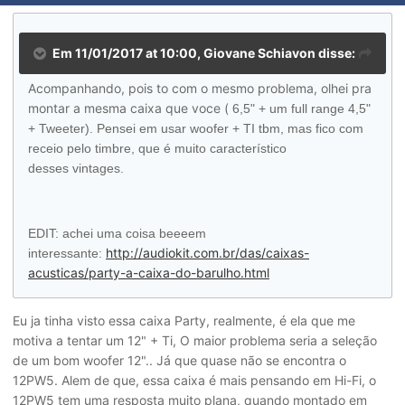
Em 11/01/2017 at 10:00, Giovane Schiavon disse:
Acompanhando, pois to com o mesmo problema, olhei pra
montar a mesma caixa que voce (
6,5" + um full range 4,5"
+ Tweeter). Pensei em usar woofer + TI tbm, mas fico com
receio pelo timbre, que é muito característico
desses
vintages.
EDIT: achei uma coisa beeeem
http://audiokit.com.br/das/caixas-
interessante:
acusticas/party-a-caixa-do-barulho.html
Eu ja tinha visto essa caixa Party, realmente, é ela que me
motiva a tentar um 12" + Ti, O maior problema seria a seleção
de um bom woofer 12".. Já que quase não se encontra o
12PW5. Alem de que, essa caixa é mais pensando em Hi-Fi, o
12PW5 tem uma resposta muito plana, quando montado em