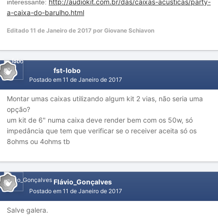
http://audiokit.com.br/das/caixas-acusticas/party-
interessante:
a-caixa-do-barulho.html
Editado
11 de Janeiro de 2017
por Giovane Schiavon
fst-lobo
Postado em
11 de Janeiro de 2017
Montar umas caixas utilizando algum kit 2 vias, não seria uma
opção?
um kit de 6" numa caixa deve render bem com os 50w, só
impedância que tem que verificar se o receiver aceita só os
8ohms ou 4ohms tb
Flávio_Gonçalves
Postado em
11 de Janeiro de 2017
Salve galera.