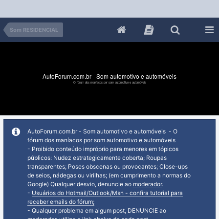
Som RESIDENCIAL
AutoForum.com.br - Som automotivo e automóveis
O fórum dos maníacos por som automotivo e automóveis
AutoForum.com.br - Som automotivo e automóveis - O
fórum dos maníacos por som automotivo e automóveis
- Proibido conteúdo impróprio para menores em tópicos
públicos: Nudez estrategicamente coberta; Roupas
transparentes; Poses obscenas ou provocantes; Close-ups
de seios, nádegas ou virilhas; (em cumprimento a normas do
Google) Qualquer desvio, denuncie ao
moderador
.
-
Usuários do Hotmail/Outlook/Msn - confira tutorial para
receber emails do fórum;
- Qualquer problema em algum post, DENUNCIE ao