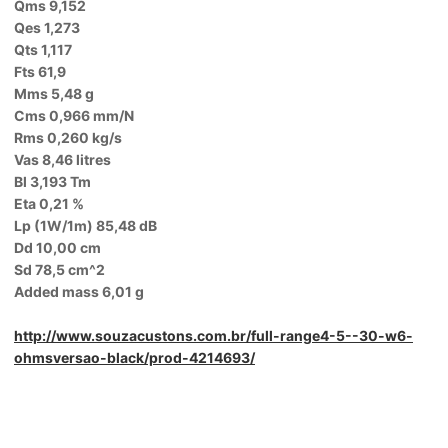
Qms 9,152
Qes 1,273
Qts 1,117
Fts 61,9
Mms 5,48 g
Cms 0,966 mm/N
Rms 0,260 kg/s
Vas 8,46 litres
Bl 3,193 Tm
Eta 0,21 %
Lp (1W/1m) 85,48 dB
Dd 10,00 cm
Sd 78,5 cm^2
Added mass 6,01 g
http://www.souzacustons.com.br/full-range4-5--30-w6-
ohmsversao-black/prod-4214693/