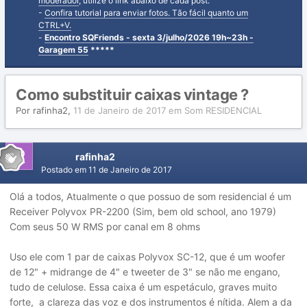
moderador
, utilize o link abaixo de cada post.
-
Confira tutorial para enviar fotos. Tão fácil quanto um
CTRL+V.
-
Encontro SQFriends - sexta 3/julho/2026 19h~23h -
Garagem 55
*****
Como substituir caixas vintage ?
Por
rafinha2
,
11 de Janeiro de 2017
em
Som RESIDENCIAL
rafinha2
Postado em
11 de Janeiro de 2017
Olá a todos, Atualmente o que possuo de som residencial é um
Receiver Polyvox PR-2200 (Sim, bem old school, ano 1979)
Com seus 50 W RMS por canal em 8 ohms
Uso ele com 1 par de caixas Polyvox SC-12, que é um woofer
de 12" + midrange de 4" e tweeter de 3" se não me engano,
tudo de celulose. Essa caixa é um espetáculo, graves muito
forte, a clareza das voz e dos instrumentos é nítida. Alem a da