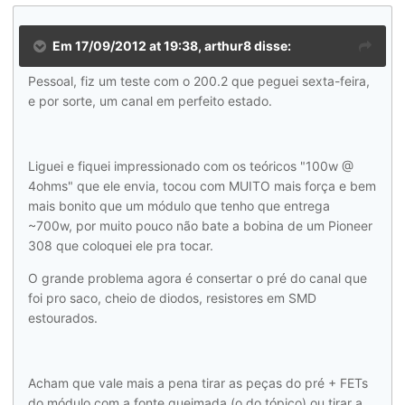
Em 17/09/2012 at 19:38, arthur8 disse:
Pessoal, fiz um teste com o 200.2 que peguei sexta-feira,
e por sorte, um canal em perfeito estado.
Liguei e fiquei impressionado com os teóricos "100w @
4ohms" que ele envia, tocou com MUITO mais força e bem
mais bonito que um módulo que tenho que entrega
~700w, por muito pouco não bate a bobina de um Pioneer
308 que coloquei ele pra tocar.
O grande problema agora é consertar o pré do canal que
foi pro saco, cheio de diodos, resistores em SMD
estourados.
Acham que vale mais a pena tirar as peças do pré + FETs
do módulo com a fonte queimada (o do tópico) ou tirar a