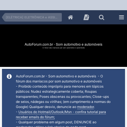
[ELÉTRICA] ELETRÔNICA e ASSISTÊNCIA
AutoForum.com.br - Som automotivo e automóveis
O fórum dos maníacos por som automotivo e automóveis
AutoForum.com.br - Som automotivo e automóveis - O
fórum dos maníacos por som automotivo e automóveis
- Proibido conteúdo impróprio para menores em tópicos
públicos: Nudez estrategicamente coberta; Roupas
transparentes; Poses obscenas ou provocantes; Close-ups
de seios, nádegas ou virilhas; (em cumprimento a normas do
Google) Qualquer desvio, denuncie ao
moderador
.
-
Usuários do Hotmail/Outlook/Msn - confira tutorial para
receber emails do fórum;
- Qualquer problema em algum post, DENUNCIE ao