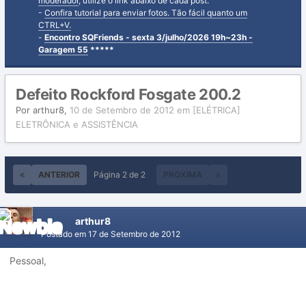
moderador
, utilize o link abaixo de cada post.
-
Confira tutorial para enviar fotos. Tão fácil quanto um
CTRL+V.
-
Encontro SQFriends - sexta 3/julho/2026 19h~23h -
Garagem 55
*****
Defeito Rockford Fosgate 200.2
Por
arthur8
,
10 de Setembro de 2012
em
[ELÉTRICA]
ELETRÔNICA e ASSISTÊNCIA
ANTERIOR
Página 2 de 2
PRÓXIMA
arthur8
Postado em
17 de Setembro de 2012
Pessoal,