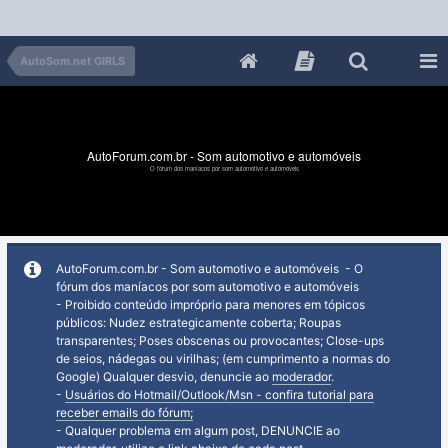
AutoSom.net GIRLS
AutoForum.com.br - Som automotivo e automóveis
O fórum dos maníacos por som automotivo e automóveis
AutoForum.com.br - Som automotivo e automóveis - O
fórum dos maníacos por som automotivo e automóveis
- Proibido conteúdo impróprio para menores em tópicos
públicos: Nudez estrategicamente coberta; Roupas
transparentes; Poses obscenas ou provocantes; Close-ups
de seios, nádegas ou virilhas; (em cumprimento a normas do
Google) Qualquer desvio, denuncie ao
moderador
.
-
Usuários do Hotmail/Outlook/Msn - confira tutorial para
receber emails do fórum;
- Qualquer problema em algum post, DENUNCIE ao