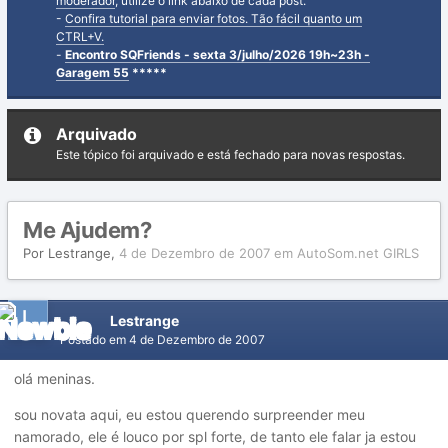
moderador
, utilize o link abaixo de cada post.
-
Confira tutorial para enviar fotos. Tão fácil quanto um
CTRL+V.
-
Encontro SQFriends - sexta 3/julho/2026 19h~23h -
Garagem 55
*****
Arquivado
Este tópico foi arquivado e está fechado para novas respostas.
Me Ajudem?
Por
Lestrange
,
4 de Dezembro de 2007
em
AutoSom.net GIRLS
Lestrange
Postado em
4 de Dezembro de 2007
olá meninas.
sou novata aqui, eu estou querendo surpreender meu
namorado, ele é louco por spl forte, de tanto ele falar ja estou