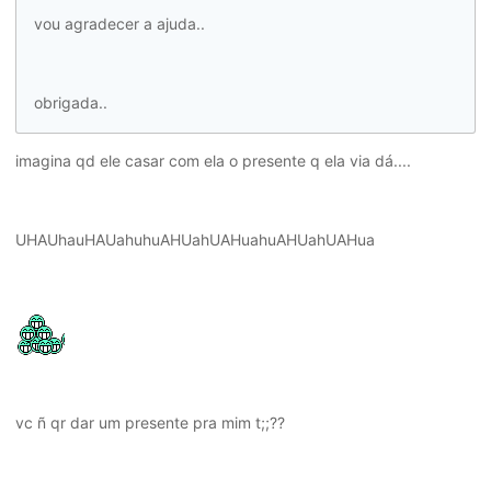
vou agradecer a ajuda..
obrigada..
imagina qd ele casar com ela o presente q ela via dá....
UHAUhauHAUahuhuAHUahUAHuahuAHUahUAHua
vc ñ qr dar um presente pra mim t;;??