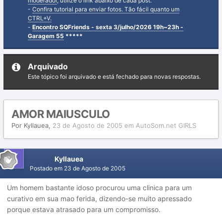
moderador
, utilize o link abaixo de cada post.
-
Confira tutorial para enviar fotos. Tão fácil quanto um
CTRL+V.
-
Encontro SQFriends - sexta 3/julho/2026 19h~23h -
Garagem 55
*****
Arquivado
Este tópico foi arquivado e está fechado para novas respostas.
AMOR MAIUSCULO
Por
Kyllauea
,
23 de Agosto de 2005
em
AutoSom.net GIRLS
Kyllauea
Postado em
23 de Agosto de 2005
Um homem bastante idoso procurou uma clinica para um
curativo em sua mao ferida, dizendo-se muito apressado
porque estava atrasado para um compromisso.