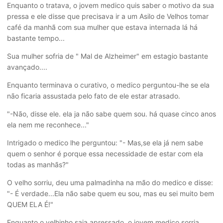
Enquanto o tratava, o jovem medico quis saber o motivo da sua
pressa e ele disse que precisava ir a um Asilo de Velhos tomar
café da manhã com sua mulher que estava internada lá há
bastante tempo...
Sua mulher sofria de " Mal de Alzheimer" em estagio bastante
avançado....
Enquanto terminava o curativo, o medico perguntou-lhe se ela
não ficaria assustada pelo fato de ele estar atrasado.
"-Não, disse ele. ela ja não sabe quem sou. há quase cinco anos
ela nem me reconhece..."
Intrigado o medico lhe perguntou: "- Mas,se ela já nem sabe
quem o senhor é porque essa necessidade de estar com ela
todas as manhãs?"
O velho sorriu, deu uma palmadinha na mão do medico e disse:
"- É verdade...Ela não sabe quem eu sou, mas eu sei muito bem
QUEM ELA É!"
Enquanto o velhinho saia apressado, o jovem medico sorria