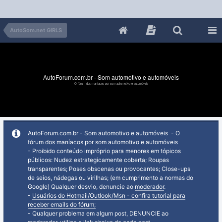
AutoSom.net GIRLS
AutoForum.com.br - Som automotivo e automóveis
O fórum dos maníacos por som automotivo e automóveis
AutoForum.com.br - Som automotivo e automóveis - O
fórum dos maníacos por som automotivo e automóveis
- Proibido conteúdo impróprio para menores em tópicos
públicos: Nudez estrategicamente coberta; Roupas
transparentes; Poses obscenas ou provocantes; Close-ups
de seios, nádegas ou virilhas; (em cumprimento a normas do
Google) Qualquer desvio, denuncie ao
moderador
.
-
Usuários do Hotmail/Outlook/Msn - confira tutorial para
receber emails do fórum;
- Qualquer problema em algum post, DENUNCIE ao