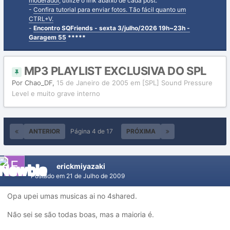
moderador
, utilize o link abaixo de cada post.
-
Confira tutorial para enviar fotos. Tão fácil quanto um
CTRL+V.
-
Encontro SQFriends - sexta 3/julho/2026 19h~23h -
Garagem 55
*****
MP3 PLAYLIST EXCLUSIVA DO SPL
Por
Chao_DF
,
15 de Janeiro de 2005
em
[SPL] Sound Pressure
Level e muito grave interno
ANTERIOR
Página 4 de 17
PRÓXIMA
erickmiyazaki
Postado em
21 de Julho de 2009
Opa upei umas musicas ai no 4shared.
Não sei se são todas boas, mas a maioria é.