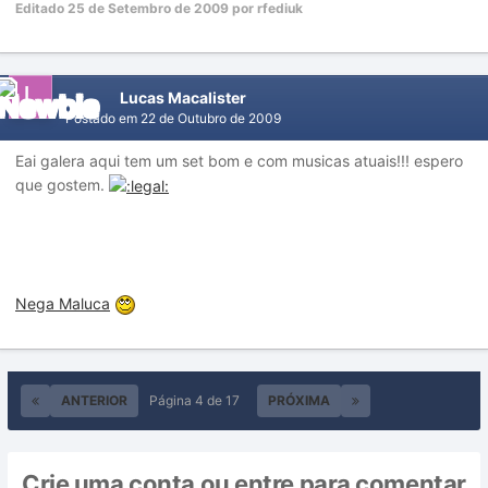
Editado
25 de Setembro de 2009
por rfediuk
Lucas Macalister
Postado em
22 de Outubro de 2009
Eai galera aqui tem um set bom e com musicas atuais!!! espero
que gostem.
Nega Maluca
ANTERIOR
Página 4 de 17
PRÓXIMA
Crie uma conta ou entre para comentar