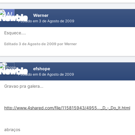
Werner
Postado em
3 de Agosto de 2009
Esquece....
Editado
3 de Agosto de 2009
por Werner
efshope
Postado em
6 de Agosto de 2009
Gravao pra galera...
http://www.4shared.com/file/115815943/4955..._D_-_Do_It.html
abraços