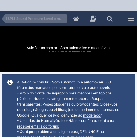
[SPL] Sound Pressure Level e muito grave interno
AutoForum.com.br - Som automotivo e automóveis
O fórum dos maníacos por som automotivo e automóveis
AutoForum.com.br - Som automotivo e automóveis - O
fórum dos maníacos por som automotivo e automóveis
- Proibido conteúdo impróprio para menores em tópicos
públicos: Nudez estrategicamente coberta; Roupas
transparentes; Poses obscenas ou provocantes; Close-ups
de seios, nádegas ou virilhas; (em cumprimento a normas do
Google) Qualquer desvio, denuncie ao
moderador
.
-
Usuários do Hotmail/Outlook/Msn - confira tutorial para
receber emails do fórum;
- Qualquer problema em algum post, DENUNCIE ao