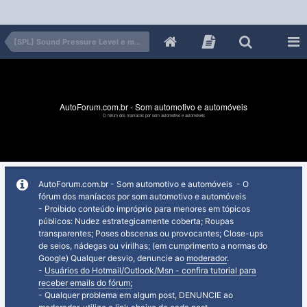
[SPL] Sound Pressure Level e muito grave interno
AutoForum.com.br - Som automotivo e automóveis
O fórum dos maníacos por som automotivo e automóveis
AutoForum.com.br - Som automotivo e automóveis - O
fórum dos maníacos por som automotivo e automóveis
- Proibido conteúdo impróprio para menores em tópicos
públicos: Nudez estrategicamente coberta; Roupas
transparentes; Poses obscenas ou provocantes; Close-ups
de seios, nádegas ou virilhas; (em cumprimento a normas do
Google) Qualquer desvio, denuncie ao
moderador
.
-
Usuários do Hotmail/Outlook/Msn - confira tutorial para
receber emails do fórum;
- Qualquer problema em algum post, DENUNCIE ao