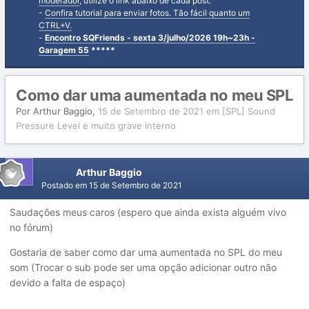
moderador
, utilize o link abaixo de cada post.
-
Confira tutorial para enviar fotos. Tão fácil quanto um
CTRL+V.
-
Encontro SQFriends - sexta 3/julho/2026 19h~23h -
Garagem 55
*****
Como dar uma aumentada no meu SPL
Por
Arthur Baggio
,
15 de Setembro de 2021
em
[SPL] Sound
Pressure Level e muito grave interno
Arthur Baggio
Postado em
15 de Setembro de 2021
Saudações meus caros (espero que ainda exista alguém vivo
no fórum)
Gostaria de saber como dar uma aumentada no SPL do meu
som (Trocar o sub pode ser uma opção adicionar outro não
devido a falta de espaço)