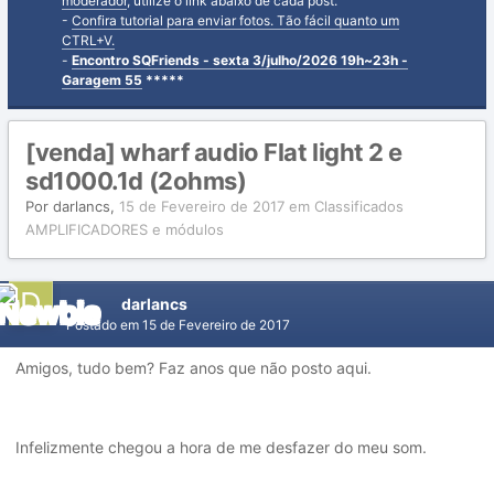
moderador
, utilize o link abaixo de cada post.
-
Confira tutorial para enviar fotos. Tão fácil quanto um
CTRL+V.
-
Encontro SQFriends - sexta 3/julho/2026 19h~23h -
Garagem 55
*****
[venda] wharf audio Flat light 2 e
sd1000.1d (2ohms)
Por
darlancs
,
15 de Fevereiro de 2017
em
Classificados
AMPLIFICADORES e módulos
darlancs
Postado em
15 de Fevereiro de 2017
Amigos, tudo bem? Faz anos que não posto aqui.
Infelizmente chegou a hora de me desfazer do meu som.