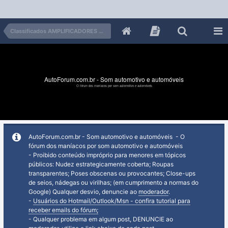
Classificados AMPLIFICADORES e módulos
AutoForum.com.br - Som automotivo e automóveis
O fórum dos maníacos por som automotivo e automóveis
AutoForum.com.br - Som automotivo e automóveis - O
fórum dos maníacos por som automotivo e automóveis
- Proibido conteúdo impróprio para menores em tópicos
públicos: Nudez estrategicamente coberta; Roupas
transparentes; Poses obscenas ou provocantes; Close-ups
de seios, nádegas ou virilhas; (em cumprimento a normas do
Google) Qualquer desvio, denuncie ao
moderador
.
-
Usuários do Hotmail/Outlook/Msn - confira tutorial para
receber emails do fórum;
- Qualquer problema em algum post, DENUNCIE ao