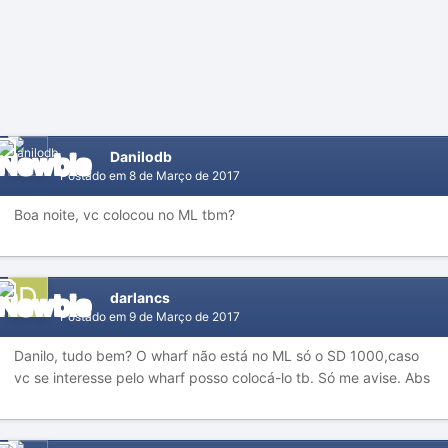
Danilodb
Postado em
8 de Março de 2017
Boa noite, vc colocou no ML tbm?
darlancs
Postado em
9 de Março de 2017
Danilo, tudo bem? O wharf não está no ML só o SD 1000,caso
vc se interesse pelo wharf posso colocá-lo tb. Só me avise. Abs