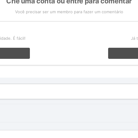
Crie uma conta ou entre para comentar
Você precisar ser um membro para fazer um comentário
a
ade. É fácil!
Já 