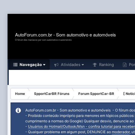
AutoForum.com.br - Som automotivo e automóveis
O fórum dos maníacos por som automotivo e automóveis
Navegação
Atividades
Ranking
Por
Home
SpportCarBR Fóruns
Forum SpportCar-BR
[ Notíc
AutoForum.com.br - Som automotivo e automóveis - O fórum do
- Proibido conteúdo impróprio para menores em tópicos públicos
cumprimento a normas do Google) Qualquer desvio, denuncie ao
-
Usuários do Hotmail/Outlook/Msn - confira tutorial para receber
- Qualquer problema em algum post, DENUNCIE ao
moderador
, u