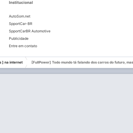
Institucional
AutoSom.net
SpportCar-BR
SpportCarBR Automotive
Publicidade
Entre em contato
s ] na internet
[FullPower] Todo mundo tá falando dos carros do futuro, mas