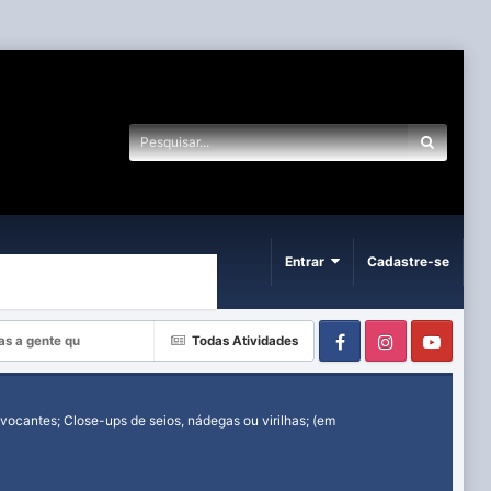
Entrar
Cadastre-se
Facebook
Instagram
Yout
as a gente qu
Todas Atividades
ocantes; Close-ups de seios, nádegas ou virilhas; (em