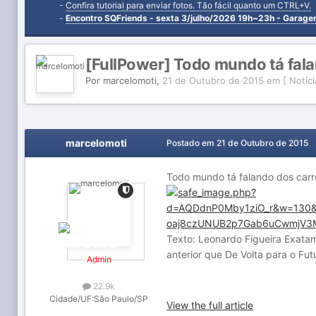
-
Confira tutorial para enviar fotos. Tão fácil quanto um CTRL+V.
-
Encontro SQFriends - sexta 3/julho/2026 19h~23h - Garag
[FullPower] Todo mundo tá fala
Por
marcelomoti
,
21 de Outubro de 2015
em
[ Notíci
marcelomoti
Postado em
21 de Outubro de 2015
Todo mundo tá falando dos carr
Texto: Leonardo Figueira Exata
anterior que De Volta para o Fut
Admin
22.9k
Cidade/UF:
São Paulo/SP
View the full article