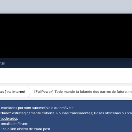
tal
ias ] na internet
[FullPower] Todo mundo tá falando dos carros do futuro, m
s maníacos por som automotivo e automóveis
: Nudez estrategicamente coberta; Roupas transparentes; Poses obscenas ou prov
moderador
.
 emails do fórum;
tilize o link abaixo de cada post.