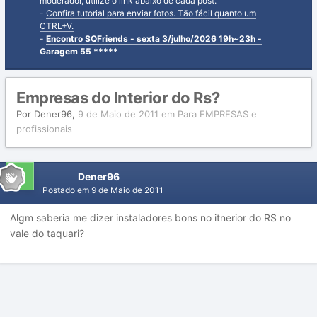
moderador
, utilize o link abaixo de cada post.
-
Confira tutorial para enviar fotos. Tão fácil quanto um
CTRL+V.
-
Encontro SQFriends - sexta 3/julho/2026 19h~23h -
Garagem 55
*****
Empresas do Interior do Rs?
Por
Dener96
,
9 de Maio de 2011
em
Para EMPRESAS e
profissionais
Dener96
Postado em
9 de Maio de 2011
Algm saberia me dizer instaladores bons no itnerior do RS no
vale do taquari?