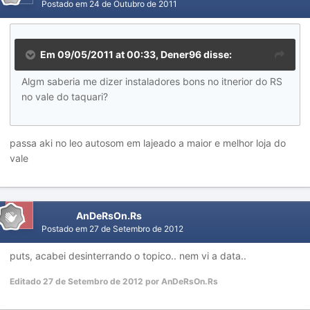
Postado em
24 de Outubro de 2011
Em 09/05/2011 at 00:33, Dener96 disse:
Algm saberia me dizer instaladores bons no itnerior do RS
no vale do taquari?
passa aki no leo autosom em lajeado a maior e melhor loja do
vale
AnDeRsOn.Rs
Postado em
27 de Setembro de 2012
puts, acabei desinterrando o topico.. nem vi a data..
Editado
27 de Setembro de 2012
por AnDeRsOn.Rs