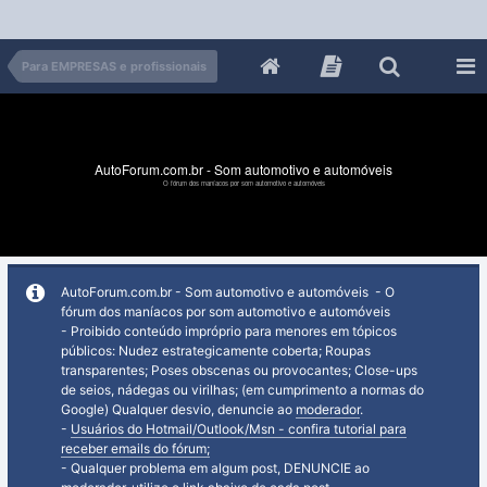
Para EMPRESAS e profissionais
AutoForum.com.br - Som automotivo e automóveis
O fórum dos maníacos por som automotivo e automóveis
AutoForum.com.br - Som automotivo e automóveis - O
fórum dos maníacos por som automotivo e automóveis
- Proibido conteúdo impróprio para menores em tópicos
públicos: Nudez estrategicamente coberta; Roupas
transparentes; Poses obscenas ou provocantes; Close-ups
de seios, nádegas ou virilhas; (em cumprimento a normas do
Google) Qualquer desvio, denuncie ao
moderador
.
-
Usuários do Hotmail/Outlook/Msn - confira tutorial para
receber emails do fórum;
- Qualquer problema em algum post, DENUNCIE ao