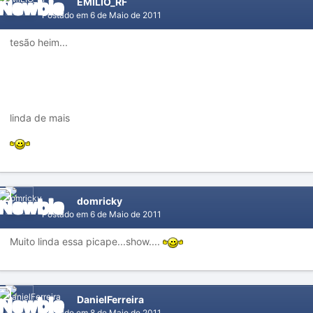
EMILIO_RF
Postado em
6 de Maio de 2011
tesão heim...
linda de mais
domricky
Postado em
6 de Maio de 2011
Muito linda essa picape...show....
DanielFerreira
Postado em
8 de Maio de 2011