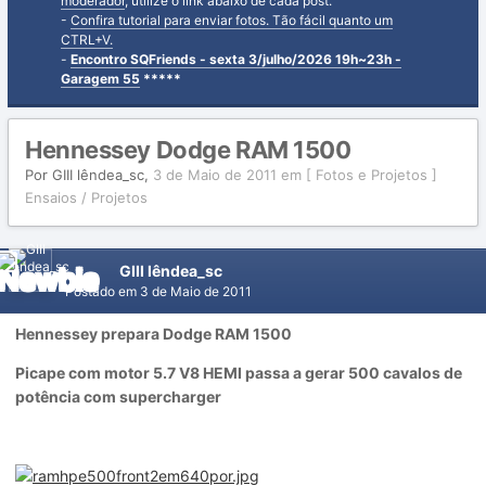
moderador
, utilize o link abaixo de cada post.
-
Confira tutorial para enviar fotos. Tão fácil quanto um
CTRL+V.
-
Encontro SQFriends - sexta 3/julho/2026 19h~23h -
Garagem 55
*****
Hennessey Dodge RAM 1500
Por
GIII lêndea_sc
,
3 de Maio de 2011
em
[ Fotos e Projetos ]
Ensaios / Projetos
GIII lêndea_sc
Postado em
3 de Maio de 2011
Hennessey prepara Dodge RAM 1500
Picape com motor 5.7 V8 HEMI passa a gerar 500 cavalos de
potência com supercharger