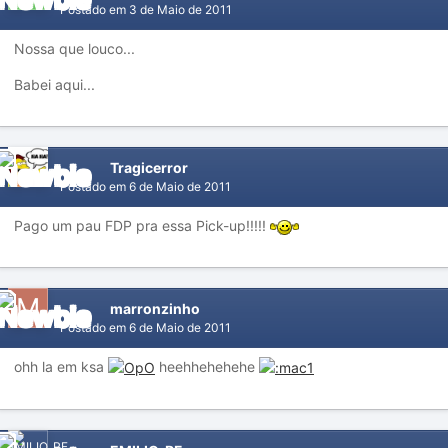
Postado em
3 de Maio de 2011
Nossa que louco...
Babei aqui...
Tragicerror
Postado em
6 de Maio de 2011
Pago um pau FDP pra essa Pick-up!!!!!
marronzinho
Postado em
6 de Maio de 2011
ohh la em ksa
heehhehehehe