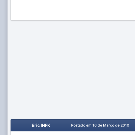
Eric INFK
Postado em
10 de Março de 2010