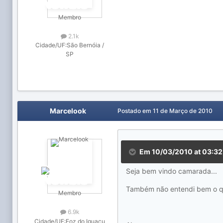
Membro
2.1k
Cidade/UF:
São Bernóia /
SP
Marcelook
Postado em
11 de Março de 2010
Em 10/03/2010 at 03:32
Seja bem vindo camarada...
Também não entendi bem o que
Membro
6.9k
Cidade/UF:
Foz do Iguaçu