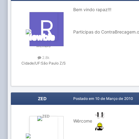
Bem vindo rapaz!!!
Participas do ContraBrecagem.or
Membro
2.8k
Cidade/UF:
São Paulo Z/S
ZED
Postado em
10 de Março de 2010
Wércome