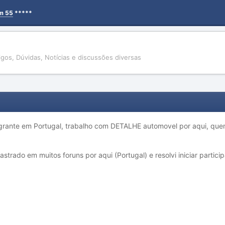
em 55
*****
tigos, Dúvidas, Notícias e discussões diversas
igrante em Portugal, trabalho com DETALHE automovel por aqui, quem 
strado em muitos foruns por aqui (Portugal) e resolvi iniciar partic