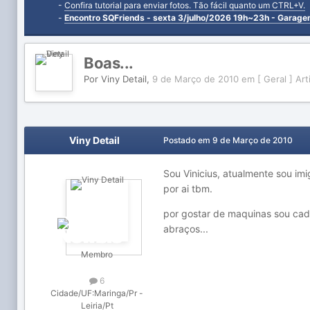
-
Confira tutorial para enviar fotos. Tão fácil quanto um CTRL+V.
-
Encontro SQFriends - sexta 3/julho/2026 19h~23h - Garag
Boas...
Por
Viny Detail
,
9 de Março de 2010
em
[ Geral ] Ar
Viny Detail
Postado em
9 de Março de 2010
Sou Vinicius, atualmente sou im
por ai tbm.
por gostar de maquinas sou cada
abraços...
Membro
6
Cidade/UF:
Maringa/Pr -
Leiria/Pt