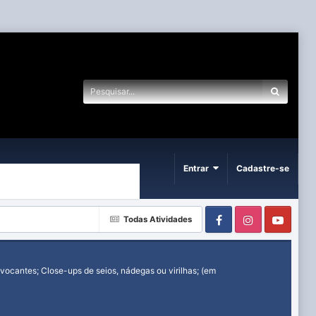
Entrar
Cadastre-se
Facebook
Instagram
Yout
Todas Atividades
ocantes; Close-ups de seios, nádegas ou virilhas; (em