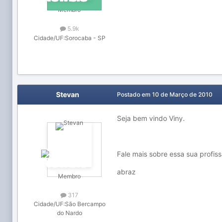
Membro
5.9k
Cidade/UF:
Sorocaba - SP
Stevan
Postado em
10 de Março de 2010
Seja bem vindo Viny.
Fale mais sobre essa sua profis
abraz
Membro
317
Cidade/UF:
São Bercampo
do Nardo