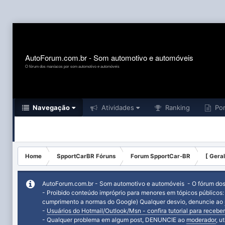
AutoForum.com.br - Som automotivo e automóveis
O fórum dos maníacos por som automotivo e automóveis
Navegação
Atividades
Ranking
Por
Home
SpportCarBR Fóruns
Forum SpportCar-BR
[ Geral
AutoForum.com.br - Som automotivo e automóveis - O fórum do
- Proibido conteúdo impróprio para menores em tópicos públicos
cumprimento a normas do Google) Qualquer desvio, denuncie ao
-
Usuários do Hotmail/Outlook/Msn - confira tutorial para receber
- Qualquer problema em algum post, DENUNCIE ao
moderador
, u