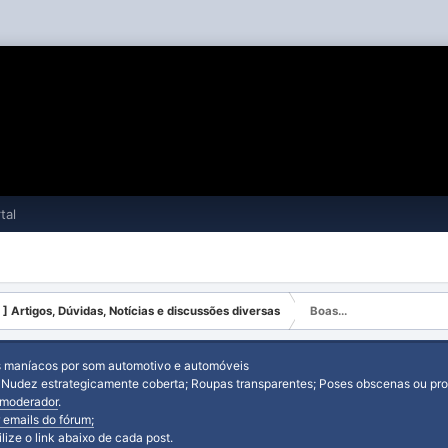
tal
 ] Artigos, Dúvidas, Notícias e discussões diversas
Boas...
s maníacos por som automotivo e automóveis
: Nudez estrategicamente coberta; Roupas transparentes; Poses obscenas ou prov
moderador
.
 emails do fórum;
tilize o link abaixo de cada post.