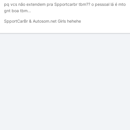
pq vcs não extendem pra Spportcarbr tbm?? o pessoal lá é mto
gnt boa tbm...
SpportCarBr & Autosom.net Girls hehehe