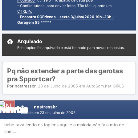
moderador
, utilize o link abaixo de cada post.
-
Confira tutorial para enviar fotos. Tão fácil quanto um
CTRL+V.
-
Encontro SQFriends - sexta 3/julho/2026 19h~23h -
Garagem 55
*****
Arquivado
Este tópico foi arquivado e está fechado para novas respostas.
Pq não extender a parte das garotas
pra Spportcar?
Por
nostressbr
,
23 de Julho de 2005
em
AutoSom.net GIRLS
nostressbr
Postado em
23 de Julho de 2005
hehe tava lendo os topicos aqui e a maioria não fala mto de
som.....