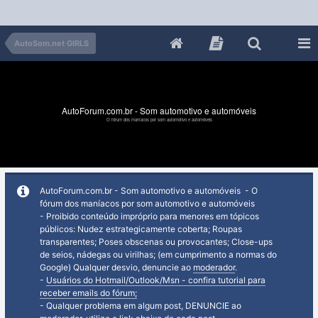
AutoSom.net GIRLS
AutoForum.com.br - Som automotivo e automóveis
O fórum dos maníacos por som automotivo e automóveis
AutoForum.com.br - Som automotivo e automóveis - O
fórum dos maníacos por som automotivo e automóveis
- Proibido conteúdo impróprio para menores em tópicos
públicos: Nudez estrategicamente coberta; Roupas
transparentes; Poses obscenas ou provocantes; Close-ups
de seios, nádegas ou virilhas; (em cumprimento a normas do
Google) Qualquer desvio, denuncie ao
moderador
.
-
Usuários do Hotmail/Outlook/Msn - confira tutorial para
receber emails do fórum;
- Qualquer problema em algum post, DENUNCIE ao