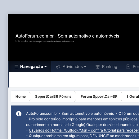
AutoForum.com.br - Som automotivo e automóveis
O fórum dos maníacos por som automotivo e automóveis
Navegação
Atividades
Ranking
Por
Home
SpportCarBR Fóruns
Forum SpportCar-BR
[ Geral
AutoForum.com.br - Som automotivo e automóveis - O fórum do
- Proibido conteúdo impróprio para menores em tópicos públicos
cumprimento a normas do Google) Qualquer desvio, denuncie ao
-
Usuários do Hotmail/Outlook/Msn - confira tutorial para receber
- Qualquer problema em algum post, DENUNCIE ao
moderador
, u