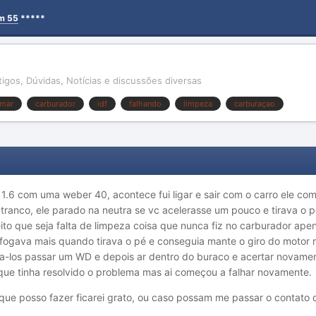
em 55
*****
rtigos, Dúvidas, Notícias e discussões diversas
amar
carburador
idf
falhando
limpeza
carburaçao
.6 com uma weber 40, acontece fui ligar e sair com o carro ele com
ranco, ele parado na neutra se vc acelerasse um pouco e tirava o 
to que seja falta de limpeza coisa que nunca fiz no carburador apen
fogava mais quando tirava o pé e conseguia mante o giro do motor
tira-los passar um WD e depois ar dentro do buraco e acertar novame
 que tinha resolvido o problema mas ai começou a falhar novamente.
 que posso fazer ficarei grato, ou caso possam me passar o contat