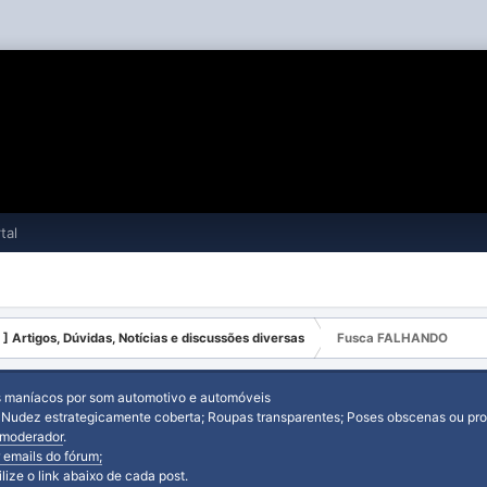
tal
 ] Artigos, Dúvidas, Notícias e discussões diversas
Fusca FALHANDO
s maníacos por som automotivo e automóveis
: Nudez estrategicamente coberta; Roupas transparentes; Poses obscenas ou prov
moderador
.
 emails do fórum;
tilize o link abaixo de cada post.