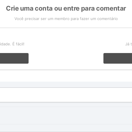
Crie uma conta ou entre para comentar
Você precisar ser um membro para fazer um comentário
a
ade. É fácil!
Já 