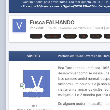
-
Confira tutorial para enviar fotos. Tão fácil quanto um CTRL+V.
-
Encontro SQFriends - sexta 3/julho/2026 19h~23h - Garag
Fusca FALHANDO
Por
vini013
,
15 de Fevereiro de 2025
em
[ Geral ] A
fusca
weber40
weber
96
1996
it
vini013
Postado em
15 de Fevereiro de 2025
Boa Tarde tenho um fusca 1996 1
desenvolver como se desse uns t
isso sempre andei normal, suspei
melhorou um pouco ele já não a
instruíram a limpar os giclês re
estiquei a 1 e 2 marcha parecia
Iniciante
Se alguém puder me auxiliar no
1