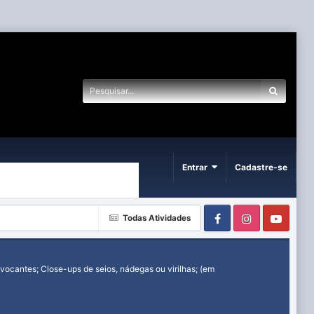
Entrar
Cadastre-se
Facebook
Instagram
Yout
Todas Atividades
ocantes; Close-ups de seios, nádegas ou virilhas; (em